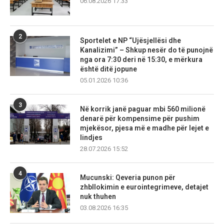
06.08.2026 17:33
2
Sportelet e NP “Ujësjellësi dhe
Kanalizimi” – Shkup nesër do të punojnë
nga ora 7:30 deri në 15:30, e mërkura
është ditë jopune
05.01.2026 10:36
3
Në korrik janë paguar mbi 560 milionë
denarë për kompensime për pushim
mjekësor, pjesa më e madhe për lejet e
lindjes
28.07.2026 15:52
4
Mucunski: Qeveria punon për
zhbllokimin e eurointegrimeve, detajet
nuk thuhen
03.08.2026 16:35