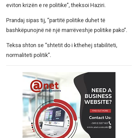
eviton krizën e re politike”, theksoi Haziri.
Prandaj sipas tij, “partitë politike duhet të
bashkëpunojnë në një marrëveshje politike pako”.
Teksa shton se “shtetit do i kthehej stabiliteti,
normaliteti politik”.