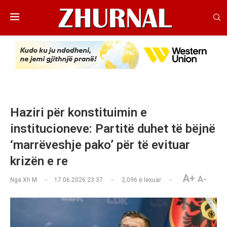
Haziri për konstituimin e
institucioneve: Partitë duhet të bëjnë
‘marrëveshje pako’ për të evituar
krizën e re
A+
A-
Nga
Xh M
17.06.2026 23:37
2,096
e lexuar