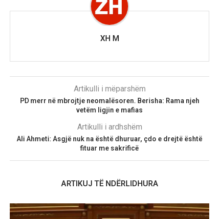
XH M
Artikulli i mëparshëm
PD merr në mbrojtje neomalësoren. Berisha: Rama njeh
vetëm ligjin e mafias
Artikulli i ardhshëm
Ali Ahmeti: Asgjë nuk na është dhuruar, çdo e drejtë është
fituar me sakrificë
ARTIKUJ TË NDËRLIDHURA