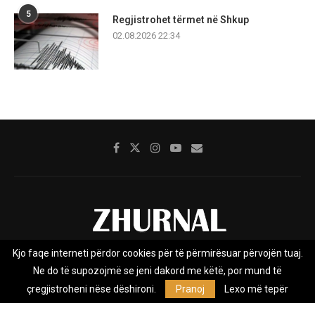
5
Regjistrohet tërmet në Shkup
02.08.2026 22:34
Kjo faqe interneti përdor cookies për të përmirësuar përvojën tuaj.
Rreth nesh
Impresumi
Marketing
Kontakt
Ne do të supozojmë se jeni dakord me këtë, por mund të
Privacy Policy
çregjistroheni nëse dëshironi.
Pranoj
Lexo më tepër
Zhurnal.mk është Agjenci e Lajmeve e pavarur, e themeluar në vitin