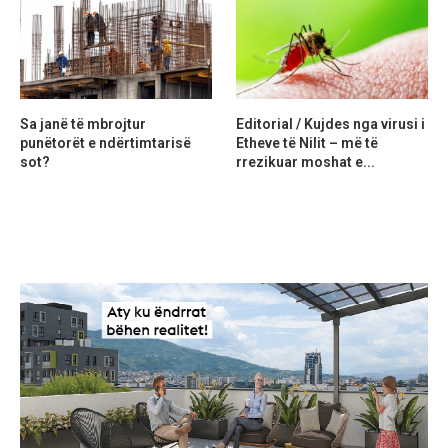
Sa janë të mbrojtur
Editorial / Kujdes nga virusi i
punëtorët e ndërtimtarisë
Etheve të Nilit – më të
sot?
rrezikuar moshat e...