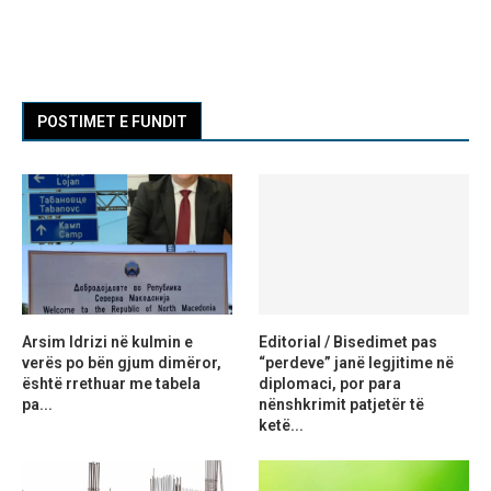
POSTIMET E FUNDIT
Arsim Idrizi në kulmin e
Editorial / Bisedimet pas
verës po bën gjum dimëror,
“perdeve” janë legjitime në
është rrethuar me tabela
diplomaci, por para
pa...
nënshkrimit patjetër të
ketë...