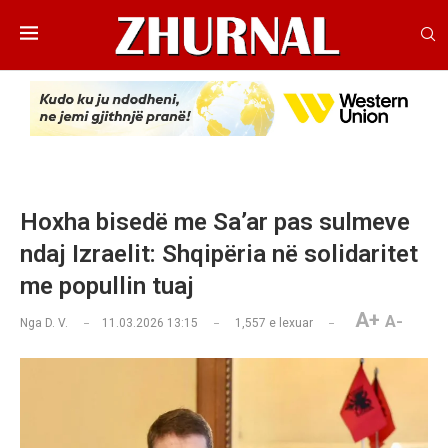
Hoxha bisedë me Sa’ar pas sulmeve
ndaj Izraelit: Shqipëria në solidaritet
me popullin tuaj
A+
A-
Nga
D. V.
11.03.2026 13:15
1,557
e lexuar