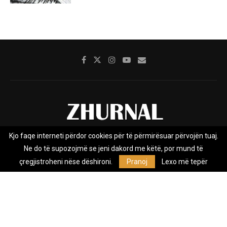
Kjo faqe interneti përdor cookies për të përmirësuar përvojën tuaj.
Rreth nesh
Impresumi
Marketing
Kontakt
Ne do të supozojmë se jeni dakord me këtë, por mund të
Privacy Policy
çregjistroheni nëse dëshironi.
Pranoj
Lexo më tepër
Zhurnal.mk është Agjenci e Lajmeve e pavarur, e themeluar në vitin
2009, që e mbulon Maqedoninë, Kosovën, Shqipërinë edhe lajmet
nga bota.
@2026 - All Right Reserved. Designed and Developed by
Anet.Com.Mk