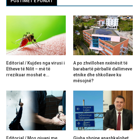
POSTIMET E FUNDIT
Editorial / Kujdes nga virusi i
A po zhvillohen nxënësit të
Etheve të Nilit – më të
barabartë përballë dallimeve
rrezikuar moshat e...
etnike dhe shkollave ku
mësojnë?
Editorial / Mos gjuani me
Gjuha shqipe anashkalohet