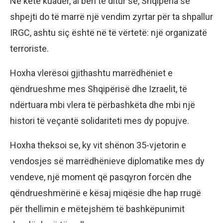
Në këtë kuadër, ai bëri të ditur se, Shqipëria së
shpejti do të marrë një vendim zyrtar për ta shpallur
IRGC, ashtu siç është në të vërtetë: një organizatë
terroriste.
Hoxha vlerësoi gjithashtu marrëdhëniet e
qëndrueshme mes Shqipërisë dhe Izraelit, të
ndërtuara mbi vlera të përbashkëta dhe mbi një
histori të veçantë solidariteti mes dy popujve.
Hoxha theksoi se, ky vit shënon 35-vjetorin e
vendosjes së marrëdhënieve diplomatike mes dy
vendeve, një moment që pasqyron forcën dhe
qëndrueshmërinë e kësaj miqësie dhe hap rrugë
për thellimin e mëtejshëm të bashkëpunimit