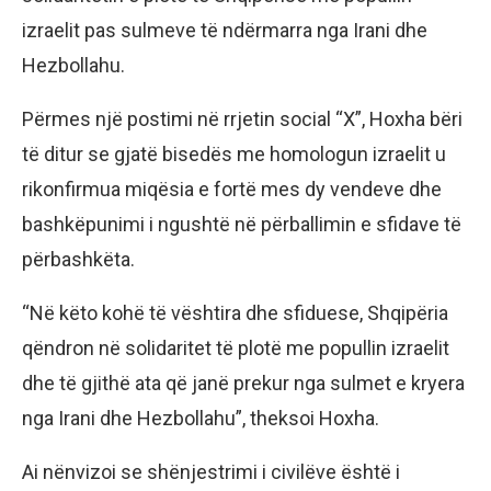
izraelit pas sulmeve të ndërmarra nga Irani dhe
Hezbollahu.
Përmes një postimi në rrjetin social “X”, Hoxha bëri
të ditur se gjatë bisedës me homologun izraelit u
rikonfirmua miqësia e fortë mes dy vendeve dhe
bashkëpunimi i ngushtë në përballimin e sfidave të
përbashkëta.
“Në këto kohë të vështira dhe sfiduese, Shqipëria
qëndron në solidaritet të plotë me popullin izraelit
dhe të gjithë ata që janë prekur nga sulmet e kryera
nga Irani dhe Hezbollahu”, theksoi Hoxha.
Ai nënvizoi se shënjestrimi i civilëve është i