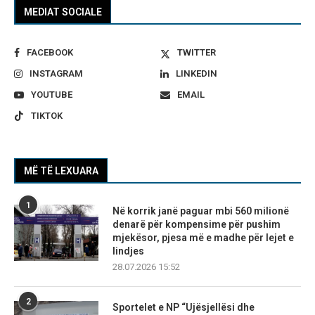
MEDIAT SOCIALE
FACEBOOK
TWITTER
INSTAGRAM
LINKEDIN
YOUTUBE
EMAIL
TIKTOK
MË TË LEXUARA
1
Në korrik janë paguar mbi 560 milionë
denarë për kompensime për pushim
mjekësor, pjesa më e madhe për lejet e
lindjes
28.07.2026 15:52
2
Sportelet e NP “Ujësjellësi dhe