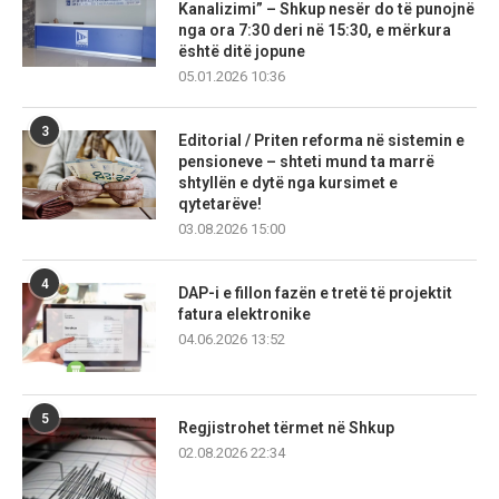
Kanalizimi” – Shkup nesër do të punojnë
nga ora 7:30 deri në 15:30, e mërkura
është ditë jopune
05.01.2026 10:36
3
Editorial / Priten reforma në sistemin e
pensioneve – shteti mund ta marrë
shtyllën e dytë nga kursimet e
qytetarëve!
03.08.2026 15:00
4
DAP-i e fillon fazën e tretë të projektit
fatura elektronike
04.06.2026 13:52
5
Regjistrohet tërmet në Shkup
02.08.2026 22:34