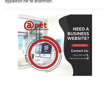
dypalësh në të ardhmen.