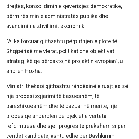
drejtës, konsolidimin e qeverisjes demokratike,
përmirësimin e administratës publike dhe
avancimin e zhvillimit ekonomik.
“Ai ka forcuar gjithashtu përputhjen e plotë të
Shqipërisë me vlerat, politikat dhe objektivat
strategjikë që përcaktojnë projektin evropian”, u
shpreh Hoxha.
Ministri theksoi gjithashtu rëndësinë e ruajtjes së
një procesi zgjerimi të besueshëm, të
parashikueshëm dhe të bazuar në meritë, një
proces që shpërblen përpjekjet e vërteta
reformuese dhe sjell progres të prekshëm si për
vendet kandidate, ashtu edhe për Bashkimin