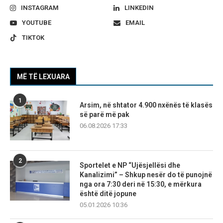
INSTAGRAM
LINKEDIN
YOUTUBE
EMAIL
TIKTOK
MË TË LEXUARA
1
Arsim, në shtator 4.900 nxënës të klasës
së parë më pak
06.08.2026 17:33
2
Sportelet e NP “Ujësjellësi dhe
Kanalizimi” – Shkup nesër do të punojnë
nga ora 7:30 deri në 15:30, e mërkura
është ditë jopune
05.01.2026 10:36