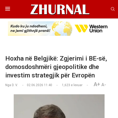
Hoxha në Belgjikë: Zgjerimi i BE-së,
domosdoshmëri gjeopolitike dhe
investim strategjik për Evropën
A+
A-
Nga
D. V.
02.06.2026 11:40
1,623
e lexuar