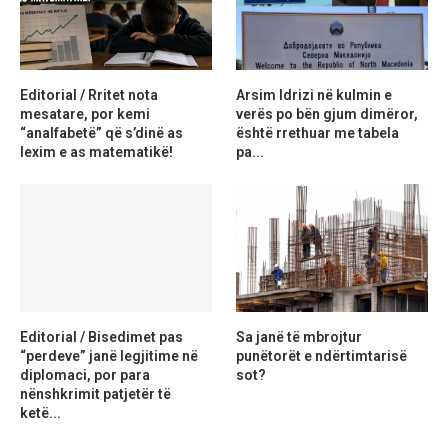
Editorial / Rritet nota
Arsim Idrizi në kulmin e
mesatare, por kemi
verës po bën gjum dimëror,
“analfabetë” që s’dinë as
është rrethuar me tabela
lexim e as matematikë!
pa...
Editorial / Bisedimet pas
Sa janë të mbrojtur
“perdeve” janë legjitime në
punëtorët e ndërtimtarisë
diplomaci, por para
sot?
nënshkrimit patjetër të
ketë...