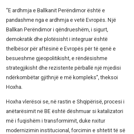
“E ardhmja e Ballkanit Perëndimor është e
pandashme nga e ardhmja e vetë Evropës. Një
Ballkan Perëndimor i qëndrueshëm, i sigurt,
demokratik dhe plotësisht i integruar është
thelbësor për aftësinë e Evropës për të qenë e
besueshme gjeopolitikisht, e rëndësishme
strategjikisht dhe rezistente përballë një mjedisi
ndërkombëtar gjithnjë e më kompleks”, theksoi
Hoxha.
Hoxha vlerësoi se, në rastin e Shqipërisë, procesi i
anëtarësimit në BE është dëshmuar si katalizatori
më i fuqishëm i transformimit, duke nxitur
modernizimin institucional, forcimin e shtetit të së