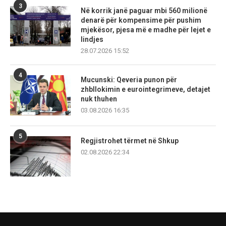
3
Në korrik janë paguar mbi 560 milionë
denarë për kompensime për pushim
mjekësor, pjesa më e madhe për lejet e
lindjes
28.07.2026 15:52
4
Mucunski: Qeveria punon për
zhbllokimin e eurointegrimeve, detajet
nuk thuhen
03.08.2026 16:35
5
Regjistrohet tërmet në Shkup
02.08.2026 22:34