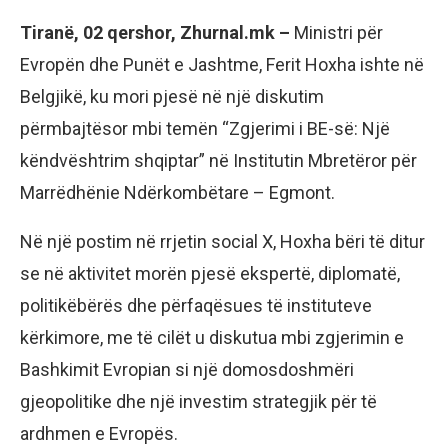
Tiranë, 02 qershor, Zhurnal.mk –
Ministri për
Evropën dhe Punët e Jashtme, Ferit Hoxha ishte në
Belgjikë, ku mori pjesë në një diskutim
përmbajtësor mbi temën “Zgjerimi i BE-së: Një
këndvështrim shqiptar” në Institutin Mbretëror për
Marrëdhënie Ndërkombëtare – Egmont.
Në një postim në rrjetin social X, Hoxha bëri të ditur
se në aktivitet morën pjesë ekspertë, diplomatë,
politikëbërës dhe përfaqësues të instituteve
kërkimore, me të cilët u diskutua mbi zgjerimin e
Bashkimit Evropian si një domosdoshmëri
gjeopolitike dhe një investim strategjik për të
ardhmen e Evropës.