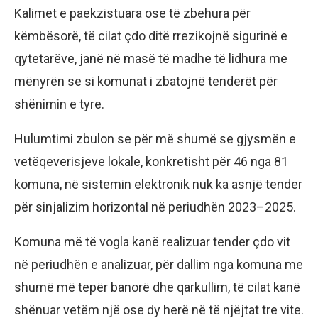
Kalimet e paekzistuara ose të zbehura për
këmbësorë, të cilat çdo ditë rrezikojnë sigurinë e
qytetarëve, janë në masë të madhe të lidhura me
mënyrën se si komunat i zbatojnë tenderët për
shënimin e tyre.
Hulumtimi zbulon se për më shumë se gjysmën e
vetëqeverisjeve lokale, konkretisht për 46 nga 81
komuna, në sistemin elektronik nuk ka asnjë tender
për sinjalizim horizontal në periudhën 2023–2025.
Komuna më të vogla kanë realizuar tender çdo vit
në periudhën e analizuar, për dallim nga komuna me
shumë më tepër banorë dhe qarkullim, të cilat kanë
shënuar vetëm një ose dy herë në të njëjtat tre vite.