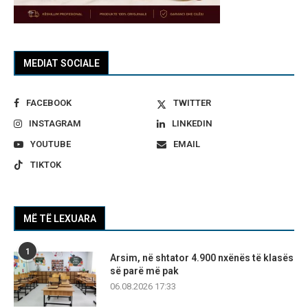
MEDIAT SOCIALE
FACEBOOK
TWITTER
INSTAGRAM
LINKEDIN
YOUTUBE
EMAIL
TIKTOK
MË TË LEXUARA
1
Arsim, në shtator 4.900 nxënës të klasës
së parë më pak
06.08.2026 17:33