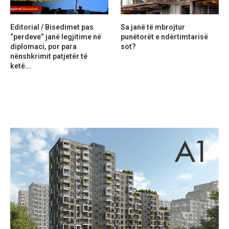
Editorial / Bisedimet pas
Sa janë të mbrojtur
“perdeve” janë legjitime në
punëtorët e ndërtimtarisë
diplomaci, por para
sot?
nënshkrimit patjetër të
ketë...