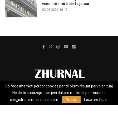
vend më i mirë për të jetuar
03.08.2026 16:17
Kjo faqe interneti përdor cookies për të përmirësuar përvojën tuaj.
Rreth nesh
Impresumi
Marketing
Kontakt
Ne do të supozojmë se jeni dakord me këtë, por mund të
Privacy Policy
çregjistroheni nëse dëshironi.
Pranoj
Lexo më tepër
Zhurnal.mk është Agjenci e Lajmeve e pavarur, e themeluar në vitin
2009, që e mbulon Maqedoninë, Kosovën, Shqipërinë edhe lajmet
nga bota.