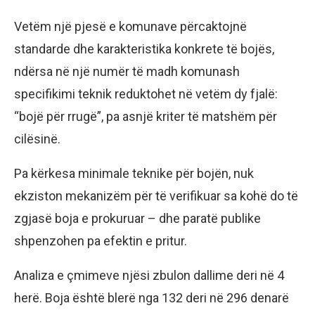
Vetëm një pjesë e komunave përcaktojnë
standarde dhe karakteristika konkrete të bojës,
ndërsa në një numër të madh komunash
specifikimi teknik reduktohet në vetëm dy fjalë:
“bojë për rrugë”, pa asnjë kriter të matshëm për
cilësinë.
Pa kërkesa minimale teknike për bojën, nuk
ekziston mekanizëm për të verifikuar sa kohë do të
zgjasë boja e prokuruar – dhe paratë publike
shpenzohen pa efektin e pritur.
Analiza e çmimeve njësi zbulon dallime deri në 4
herë. Boja është blerë nga 132 deri në 296 denarë