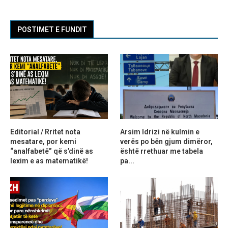
POSTIMET E FUNDIT
Editorial / Rritet nota
Arsim Idrizi në kulmin e
mesatare, por kemi
verës po bën gjum dimëror,
“analfabetë” që s’dinë as
është rrethuar me tabela
lexim e as matematikë!
pa...