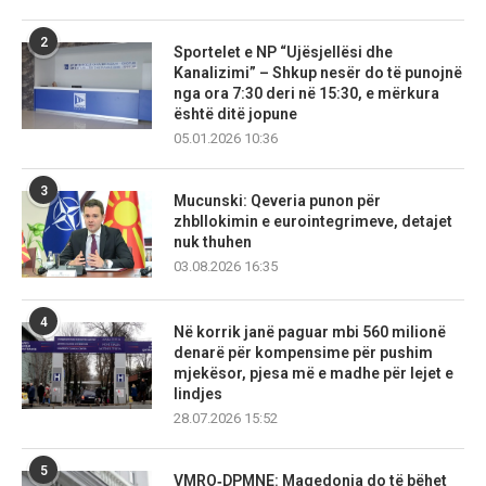
2
Sportelet e NP “Ujësjellësi dhe
Kanalizimi” – Shkup nesër do të punojnë
nga ora 7:30 deri në 15:30, e mërkura
është ditë jopune
05.01.2026 10:36
3
Mucunski: Qeveria punon për
zhbllokimin e eurointegrimeve, detajet
nuk thuhen
03.08.2026 16:35
4
Në korrik janë paguar mbi 560 milionë
denarë për kompensime për pushim
mjekësor, pjesa më e madhe për lejet e
lindjes
28.07.2026 15:52
5
VMRO‑DPMNE: Maqedonia do të bëhet