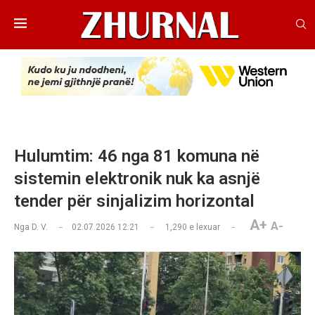
Hulumtim: 46 nga 81 komuna në
sistemin elektronik nuk ka asnjë
tender për sinjalizim horizontal
A+
A-
Nga
D. V.
02.07.2026 12:21
1,290
e lexuar