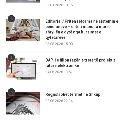
05.01.2026 10:36
3
Editorial / Priten reforma në sistemin e
pensioneve – shteti mund ta marrë
shtyllën e dytë nga kursimet e
qytetarëve!
03.08.2026 15:00
4
DAP-i e fillon fazën e tretë të projektit
fatura elektronike
04.06.2026 13:52
5
Regjistrohet tërmet në Shkup
02.08.2026 22:34