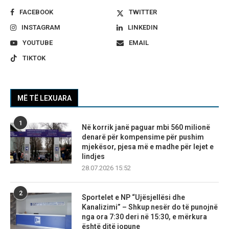
FACEBOOK
TWITTER
INSTAGRAM
LINKEDIN
YOUTUBE
EMAIL
TIKTOK
MË TË LEXUARA
1
Në korrik janë paguar mbi 560 milionë
denarë për kompensime për pushim
mjekësor, pjesa më e madhe për lejet e
lindjes
28.07.2026 15:52
2
Sportelet e NP “Ujësjellësi dhe
Kanalizimi” – Shkup nesër do të punojnë
nga ora 7:30 deri në 15:30, e mërkura
është ditë jopune