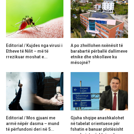
Editorial / Kujdes nga virusi i
A po zhvillohen nxënësit të
Etheve të Nilit – më të
barabartë përballë dallimeve
rrezikuar moshat e...
etnike dhe shkollave ku
mësojnë?
Editorial / Mos gjuani me
Gjuha shqipe anashkalohet
armë nëpër dasma – mund
në tabelat orientuese për
të përfundoni deri në 5...
fshatin e banuar plotësisht