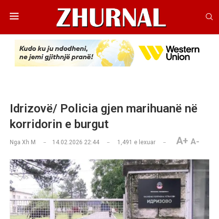
Idrizovë/ Policia gjen marihuanë në
korridorin e burgut
A+
A-
Nga
Xh M
14.02.2026 22:44
1,491
e lexuar