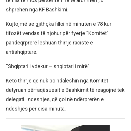
të tilla të mos përsëriten në të ardhmen”, u
shprehen nga KF Bashkimi.
Kujtojmë se gjithçka filloi në minutën e 78 kur
tifozët vendas të njohur për fyerje “Komitët”
pandëqrprerë lëshuan thirrje raciste e
antishqiptare.
“Shqiptari i vdekur – shqiptari i mirë”
Këto thirrje që nuk po ndaleshin nga Komitët
detyruan përfaqësuesit e Bashkimit të reagojnë tek
delegati i ndeshjes, që çoi në ndërprerën e
ndeshjes për disa minuta.