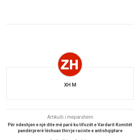
XH M
Artikulli i mëparshëm
Për ndeshjen e një dite më parë ku tifozët e Vardarit Komitët
pandërprerë lëshuan thirrje raciste e antishqiptare