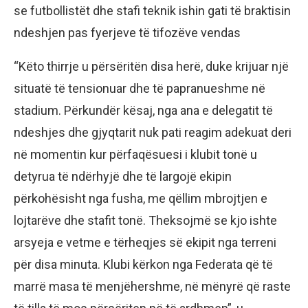
se futbollistët dhe stafi teknik ishin gati të braktisin
ndeshjen pas fyerjeve të tifozëve vendas
“Këto thirrje u përsëritën disa herë, duke krijuar një
situatë të tensionuar dhe të papranueshme në
stadium. Përkundër kësaj, nga ana e delegatit të
ndeshjes dhe gjyqtarit nuk pati reagim adekuat deri
në momentin kur përfaqësuesi i klubit tonë u
detyrua të ndërhyjë dhe të largojë ekipin
përkohësisht nga fusha, me qëllim mbrojtjen e
lojtarëve dhe stafit tonë. Theksojmë se kjo ishte
arsyeja e vetme e tërheqjes së ekipit nga terreni
për disa minuta. Klubi kërkon nga Federata që të
marrë masa të menjëhershme, në mënyrë që raste