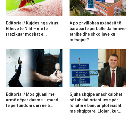
Editorial / Kujdes nga virusi i
A po zhvillohen nxënësit të
Etheve të Nilit – më të
barabartë përballë dallimeve
rrezikuar moshat e...
etnike dhe shkollave ku
mësojnë?
Editorial / Mos gjuani me
Gjuha shqipe anashkalohet
armë nëpër dasma – mund
në tabelat orientuese për
të përfundoni deri në 5...
fshatin e banuar plotësisht
me shqiptarë, Llojan, kur...