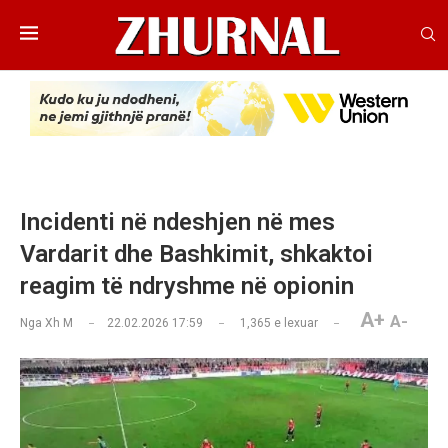
Incidenti në ndeshjen në mes
Vardarit dhe Bashkimit, shkaktoi
reagim të ndryshme në opionin
A+
A-
Nga
Xh M
22.02.2026 17:59
1,365
e lexuar