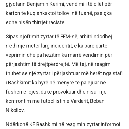
gjyqtarin Benjamin Kerimi, vendimi i të cilët për
karton të kuq shkaktoi tollovi në fushë, pas çka
edhe nisën thirrjet raciste
Sipas njoftimit zyrtar të FFM-së, arbitri ndodhej
rreth një metër larg incidentit, e ka parë qartë
veprimin dhe pa hezitim ka marrë vendimin për
përjashtim të drejtpërdrejtë. Më tej, në reagim
thuhet se një zyrtar i përjashtuar më herët nga stafi
i Bashkimit ka hyrë në mënyrë të palejuar në
fushën e lojës, duke provokuar dhe nisur një
konfrontim me futbollistin e Vardarit, Boban
Nikollov.
Ndërkohë KF Bashkimi në reagimin zyrtar informoi