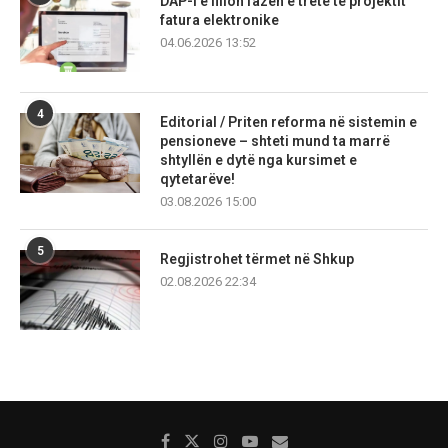
DAP-i e fillon fazën e tretë të projektit
fatura elektronike
04.06.2026 13:52
4
Editorial / Priten reforma në sistemin e
pensioneve – shteti mund ta marrë
shtyllën e dytë nga kursimet e
qytetarëve!
03.08.2026 15:00
5
Regjistrohet tërmet në Shkup
02.08.2026 22:34