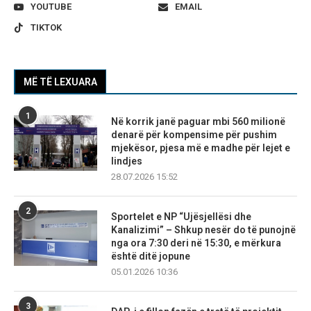
YOUTUBE
EMAIL
TIKTOK
MË TË LEXUARA
1
Në korrik janë paguar mbi 560 milionë
denarë për kompensime për pushim
mjekësor, pjesa më e madhe për lejet e
lindjes
28.07.2026 15:52
2
Sportelet e NP “Ujësjellësi dhe
Kanalizimi” – Shkup nesër do të punojnë
nga ora 7:30 deri në 15:30, e mërkura
është ditë jopune
05.01.2026 10:36
3