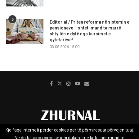
5
Editorial / Priten reforma në sistemin e
pensioneve – shteti mund ta marrë
shtyllën e dytë nga kursimet e
qytetarëve!
03.08.2026 15:00
Kjo faqe interneti përdor cookies për të përmirësuar përvojën tuaj.
Rreth nesh
Impresumi
Marketing
Kontakt
Ne do të supozojmë se jeni dakord me këtë, por mund të