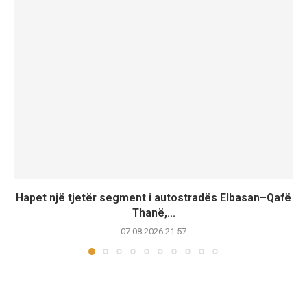
Hapet një tjetër segment i autostradës Elbasan–Qafë
Thanë,...
07.08.2026 21:57