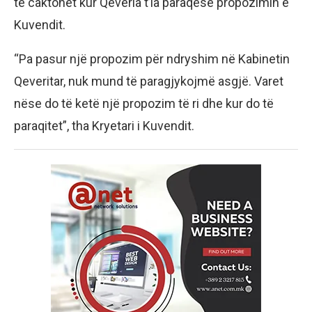
të caktohet kur Qeveria t’ia paraqesë propozimin e
Kuvendit.
“Pa pasur një propozim për ndryshim në Kabinetin
Qeveritar, nuk mund të paragjykojmë asgjë. Varet
nëse do të ketë një propozim të ri dhe kur do të
paraqitet”, tha Kryetari i Kuvendit.