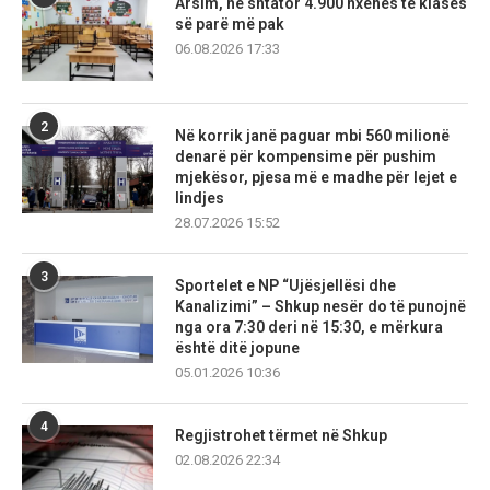
Arsim, në shtator 4.900 nxënës të klasës
së parë më pak
06.08.2026 17:33
2
Në korrik janë paguar mbi 560 milionë
denarë për kompensime për pushim
mjekësor, pjesa më e madhe për lejet e
lindjes
28.07.2026 15:52
3
Sportelet e NP “Ujësjellësi dhe
Kanalizimi” – Shkup nesër do të punojnë
nga ora 7:30 deri në 15:30, e mërkura
është ditë jopune
05.01.2026 10:36
4
Regjistrohet tërmet në Shkup
02.08.2026 22:34