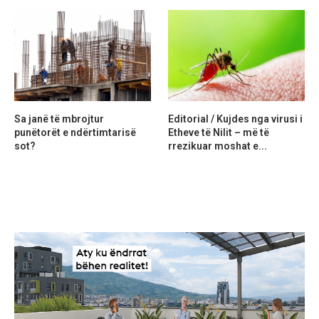
Sa janë të mbrojtur
Editorial / Kujdes nga virusi i
punëtorët e ndërtimtarisë
Etheve të Nilit – më të
sot?
rrezikuar moshat e...