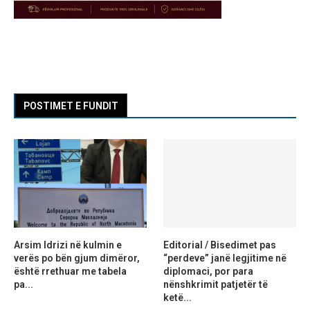
POSTIMET E FUNDIT
Arsim Idrizi në kulmin e
Editorial / Bisedimet pas
verës po bën gjum dimëror,
“perdeve” janë legjitime në
është rrethuar me tabela
diplomaci, por para
pa...
nënshkrimit patjetër të
ketë...