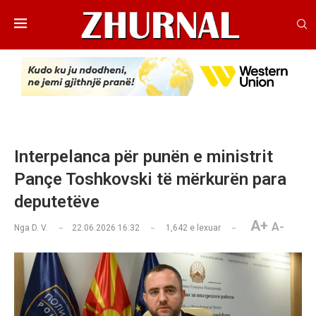
Interpelanca për punën e ministrit
Pançe Toshkovski të mërkurën para
deputetëve
A+
A-
Nga
D. V.
22.06.2026 16:32
1,642
e lexuar