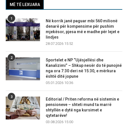
MË TË LEXUARA
1
Në korrik janë paguar mbi 560 milionë
denarë për kompensime për pushim
mjekësor, pjesa më e madhe për lejet e
lindjes
28.07.2026 15:52
2
Sportelet e NP “Ujësjellësi dhe
Kanalizimi” – Shkup nesër do të punojnë
nga ora 7:30 deri në 15:30, e mërkura
është ditë jopune
05.01.2026 10:36
3
Editorial / Priten reforma në sistemin e
pensioneve – shteti mund ta marrë
shtyllën e dytë nga kursimet e
qytetarëve!
03.08.2026 15:00