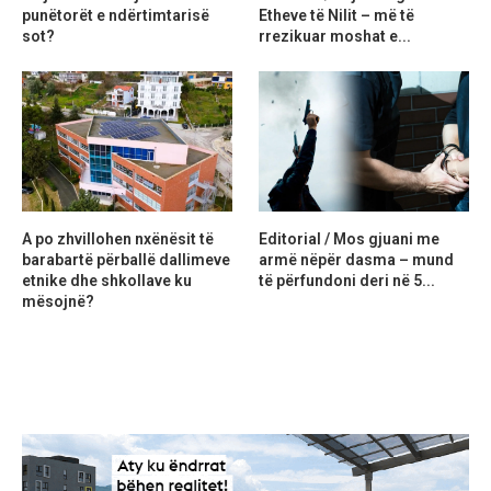
punëtorët e ndërtimtarisë
Etheve të Nilit – më të
sot?
rrezikuar moshat e...
A po zhvillohen nxënësit të
Editorial / Mos gjuani me
barabartë përballë dallimeve
armë nëpër dasma – mund
etnike dhe shkollave ku
të përfundoni deri në 5...
mësojnë?