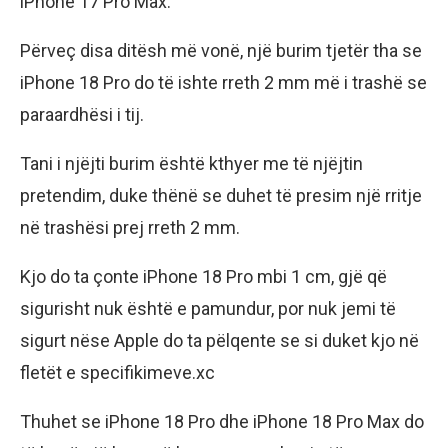
iPhone 17 Pro Max.
Përveç disa ditësh më vonë, një burim tjetër tha se
iPhone 18 Pro do të ishte rreth 2 mm më i trashë se
paraardhësi i tij.
Tani i njëjti burim është kthyer me të njëjtin
pretendim, duke thënë se duhet të presim një rritje
në trashësi prej rreth 2 mm.
Kjo do ta çonte iPhone 18 Pro mbi 1 cm, gjë që
sigurisht nuk është e pamundur, por nuk jemi të
sigurt nëse Apple do ta pëlqente se si duket kjo në
fletët e specifikimeve.xc
Thuhet se iPhone 18 Pro dhe iPhone 18 Pro Max do