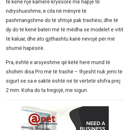
të kenë një kamerë kryesore me hapje të
ndryshueshme, e cila në mënyrë të
pashmangshme do të shtojë pak trashësi, dhe të
dy do të kenë bateri më të mëdha se modelet e vitit
të kaluar, dhe ato gjithashtu kanë nevojë për më
shumë hapësirë.
Pra, është e arsyeshme që këtë herë mund të
shohim disa Pro më të trashë – thjesht nuk jemi të
sigurt se sa e saktë është në të vërtetë shifra prej
2 mm. Koha do ta tregojë, me siguri.