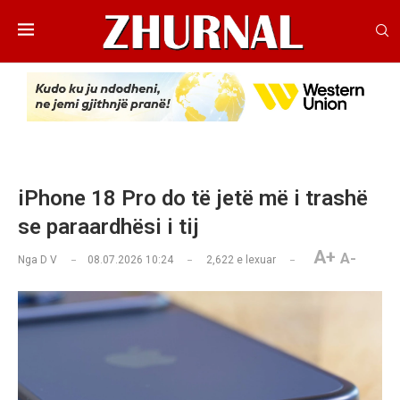
iPhone 18 Pro do të jetë më i trashë
se paraardhësi i tij
A+
A-
Nga
D V
08.07.2026 10:24
2,622
e lexuar