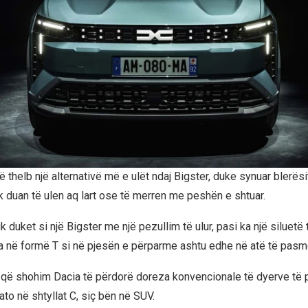
ë thelb një alternativë më e ulët ndaj Bigster, duke synuar blerës
k duan të ulen aq lart ose të merren me peshën e shtuar.
k duket si një Bigster me një pezullim të ulur, pasi ka një siluet
eja në formë T si në pjesën e përparme ashtu edhe në atë të pasm
 që shohim Dacia të përdorë doreza konvencionale të dyerve të
 ato në shtyllat C, siç bën në SUV.