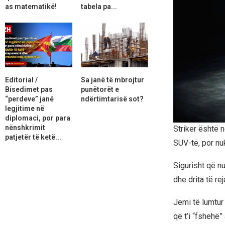
as matematikë!
tabela pa...
Editorial /
Sa janë të mbrojtur
Bisedimet pas
punëtorët e
“perdeve” janë
ndërtimtarisë sot?
legjitime në
diplomaci, por para
nënshkrimit
Striker është n
patjetër të ketë...
SUV-të, por nu
Sigurisht që nu
dhe drita të r
Jemi të lumtur
që t’i “fshehë”