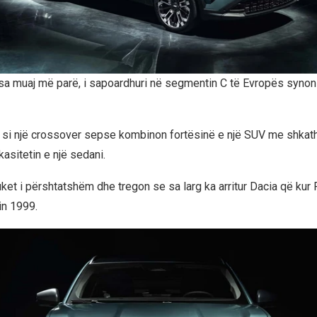
isa muaj më parë, i sapoardhuri në segmentin C të Evropës synon t
 si një crossover sepse kombinon fortësinë e një SUV me shkath
kasitetin e një sedani.
ket i përshtatshëm dhe tregon se sa larg ka arritur Dacia që kur 
in 1999.