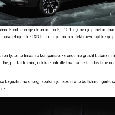
hme kombinon një ekran me prekje 10.1 inç me një panel instru
që paraqet një efekt 3D të arritur përmes reflektimeve optike që p
esën tjetër të linjës së kompanisë, ka ende një grusht butonash f
 dhe, për fat të mirë, nuk ka kontrolle frustruese të ndjeshme nda
së bagazhit me energji zbulon një hapësirë të bollshme ngarkes
irë.