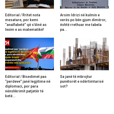
Editorial / Rritet nota
Arsim Idrizi në kulmin e
mesatare, por kemi
verës po bën gjum dimëror,
“analfabetë” që s’dinë as
është rrethuar me tabela
lexim e as matematikë!
pa...
Editorial / Bisedimet pas
Sa janë të mbrojtur
“perdeve” janë legjitime në
punëtorët e ndërtimtarisë
diplomaci, por para
sot?
nënshkrimit patjetër të
ketë...