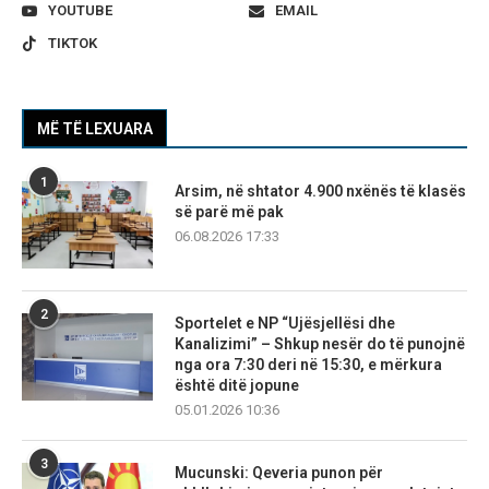
YOUTUBE
EMAIL
TIKTOK
MË TË LEXUARA
1
Arsim, në shtator 4.900 nxënës të klasës
së parë më pak
06.08.2026 17:33
2
Sportelet e NP “Ujësjellësi dhe
Kanalizimi” – Shkup nesër do të punojnë
nga ora 7:30 deri në 15:30, e mërkura
është ditë jopune
05.01.2026 10:36
3
Mucunski: Qeveria punon për