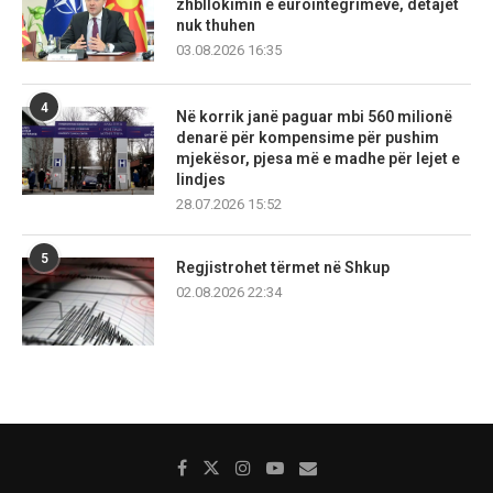
zhbllokimin e eurointegrimeve, detajet
nuk thuhen
03.08.2026 16:35
4
Në korrik janë paguar mbi 560 milionë
denarë për kompensime për pushim
mjekësor, pjesa më e madhe për lejet e
lindjes
28.07.2026 15:52
5
Regjistrohet tërmet në Shkup
02.08.2026 22:34