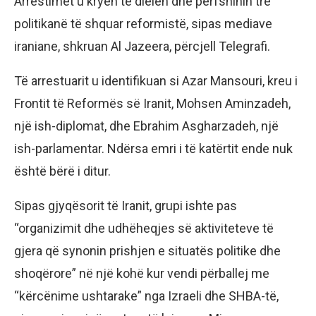
Arrestimet u kryen të dielën dhe përfshinin tre
politikanë të shquar reformistë, sipas mediave
iraniane, shkruan Al Jazeera, përcjell Telegrafi.
Të arrestuarit u identifikuan si Azar Mansouri, kreu i
Frontit të Reformës së Iranit, Mohsen Aminzadeh,
një ish-diplomat, dhe Ebrahim Asgharzadeh, një
ish-parlamentar. Ndërsa emri i të katërtit ende nuk
është bërë i ditur.
Sipas gjyqësorit të Iranit, grupi ishte pas
“organizimit dhe udhëheqjes së aktiviteteve të
gjera që synonin prishjen e situatës politike dhe
shoqërore” në një kohë kur vendi përballej me
“kërcënime ushtarake” nga Izraeli dhe SHBA-të,