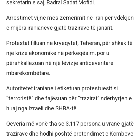
sekretarin e saj, Badral Sadat Mofidi.
Arrestimet vijnë mes zemërimit në Iran për vdekjen
e mijëra iranianëve gjatë trazirave të janarit.
Protestat filluan në kryeqytet, Teheran, për shkak të
një krize ekonomike në përkeqësim, por u
përshkallëzuan në një lëvizje antiqeveritare
mbarëkombëtare.
Autoritetet iraniane i etiketuan protestuesit si
“terroristë” dhe fajësuan për “trazirat” ndërhyrjen e
huaj nga Izraeli dhe SHBA-të.
Qeveria më vonë tha se 3,117 persona u vranë gjatë
trazirave dhe hodhi poshtë pretendimet e Kombeve