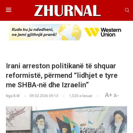
Irani arreston politikanë të shquar
reformistë, përmend “lidhjet e tyre
me SHBA-në dhe Izraelin”
A+
A-
Nga
B.M
09.02.2026 09:13
1,520
e lexuar