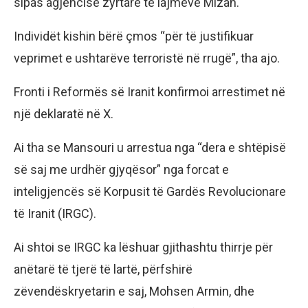
sipas agjencisë zyrtare të lajmeve Mizan.
Individët kishin bërë çmos “për të justifikuar
veprimet e ushtarëve terroristë në rrugë”, tha ajo.
Fronti i Reformës së Iranit konfirmoi arrestimet në
një deklaratë në X.
Ai tha se Mansouri u arrestua nga “dera e shtëpisë
së saj me urdhër gjyqësor” nga forcat e
inteligjencës së Korpusit të Gardës Revolucionare
të Iranit (IRGC).
Ai shtoi se IRGC ka lëshuar gjithashtu thirrje për
anëtarë të tjerë të lartë, përfshirë
zëvendëskryetarin e saj, Mohsen Armin, dhe