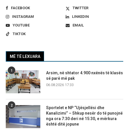
FACEBOOK
TWITTER
INSTAGRAM
LINKEDIN
YOUTUBE
EMAIL
TIKTOK
MË TË LEXUARA
1
Arsim, në shtator 4.900 nxënës të klasës
së parë më pak
06.08.2026 17:33
2
Sportelet e NP “Ujësjellësi dhe
Kanalizimi” – Shkup nesër do të punojnë
nga ora 7:30 deri në 15:30, e mërkura
është ditë jopune