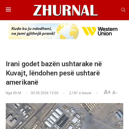
Irani godet bazën ushtarake në
Kuvajt, lëndohen pesë ushtarë
amerikanë
A+
A-
Nga
Xh M
30.05.2026 13:00
2,181
e lexuar