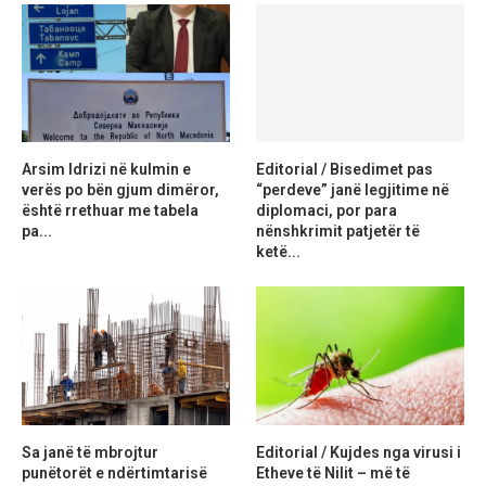
Arsim Idrizi në kulmin e
Editorial / Bisedimet pas
verës po bën gjum dimëror,
“perdeve” janë legjitime në
është rrethuar me tabela
diplomaci, por para
pa...
nënshkrimit patjetër të
ketë...
Sa janë të mbrojtur
Editorial / Kujdes nga virusi i
punëtorët e ndërtimtarisë
Etheve të Nilit – më të