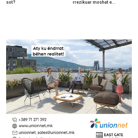
sot?
rrezikuar moshat e...