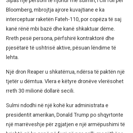
Sipas një personi të njohur me sulmin, i cili foli për
Bloomberg, mbrojtja ajrore kuvajtiane e ka
interceptuar raketën Fateh-110, por copëza të saj
kanë rënë mbi bazë dhe kanë shkaktuar dëme.
Rreth pesë persona, përfshirë kontraktorë dhe
pjesëtarë të ushtrisë aktive, pësuan lëndime të
lehta.
Një dron Reaper u shkatërrua, ndërsa të paktën një
tjetër u dëmtua. Vlera e këtyre dronëve vlerësohet
rreth 30 milionë dollarë secili.
Sulmi ndodhi në një kohë kur administrata e
presidentit amerikan, Donald Trump po shqyrtonte
një marrëveshje për zgjatjen e një armëpushimi të