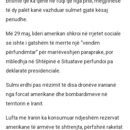
brishtë që ka qenë në fuqi që nga prilli, megjithëse
të dy palët kanë vazhduar sulmet gjatë kësaj
periudhe.
Më 29 maj, lideri amerikan shkroi në rrjetet sociale
se ishte i gatshëm të merrte një “vendim
përfundimtar” për marrëveshjen paraprake, por
mbledhja në Shtëpinë e Situatave përfundoi pa
deklaratë presidenciale.
Sulmi erdhi pas rrëzimit të disa dronëve iranianë
nga forcat amerikane dhe bombardimeve në
territorin e Iranit.
Lufta me Iranin ka konsumuar ndjeshëm rezervat
amerikane të armëve të shtrenjta, përfshirë raketat