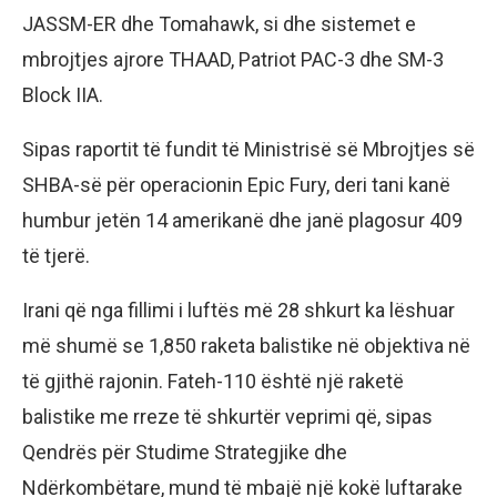
JASSM-ER dhe Tomahawk, si dhe sistemet e
mbrojtjes ajrore THAAD, Patriot PAC-3 dhe SM-3
Block IIA.
Sipas raportit të fundit të Ministrisë së Mbrojtjes së
SHBA-së për operacionin Epic Fury, deri tani kanë
humbur jetën 14 amerikanë dhe janë plagosur 409
të tjerë.
Irani që nga fillimi i luftës më 28 shkurt ka lëshuar
më shumë se 1,850 raketa balistike në objektiva në
të gjithë rajonin. Fateh-110 është një raketë
balistike me rreze të shkurtër veprimi që, sipas
Qendrës për Studime Strategjike dhe
Ndërkombëtare, mund të mbajë një kokë luftarake