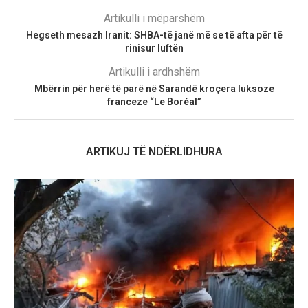
Artikulli i mëparshëm
Hegseth mesazh Iranit: SHBA-të janë më se të afta për të
rinisur luftën
Artikulli i ardhshëm
Mbërrin për herë të parë në Sarandë kroçera luksoze
franceze “Le Boréal”
ARTIKUJ TË NDËRLIDHURA