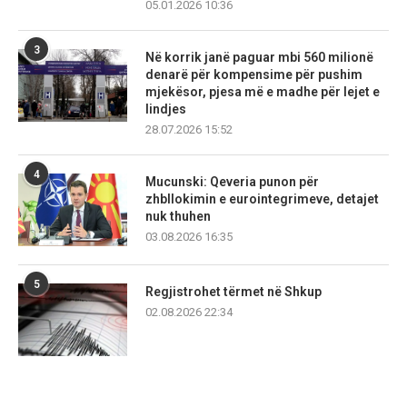
05.01.2026 10:36
3
Në korrik janë paguar mbi 560 milionë
denarë për kompensime për pushim
mjekësor, pjesa më e madhe për lejet e
lindjes
28.07.2026 15:52
4
Mucunski: Qeveria punon për
zhbllokimin e eurointegrimeve, detajet
nuk thuhen
03.08.2026 16:35
5
Regjistrohet tërmet në Shkup
02.08.2026 22:34