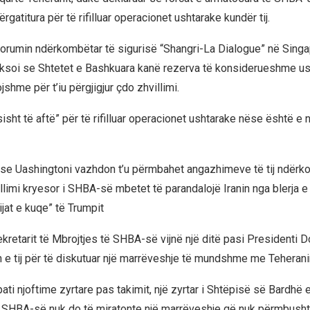
ërgatitura për të rifilluar operacionet ushtarake kundër tij.
forumin ndërkombëtar të sigurisë “Shangri-La Dialogue” në Singap
ksoi se Shtetet e Bashkuara kanë rezerva të konsiderueshme u
jshme për t’iu përgjigjur çdo zhvillimi.
isht të aftë” për të rifilluar operacionet ushtarake nëse është e
se Uashingtoni vazhdon t’u përmbahet angazhimeve të tij ndër
ëllimi kryesor i SHBA-së mbetet të parandalojë Iranin nga blerja 
jat e kuqe” të Trumpit
ekretarit të Mbrojtjes të SHBA-së vijnë një ditë pasi Presidenti 
n e tij për të diskutuar një marrëveshje të mundshme me Teherani
ti njoftime zyrtare pas takimit, një zyrtar i Shtëpisë së Bardhë e
i SHBA-së nuk do të miratonte një marrëveshje që nuk përmbusht