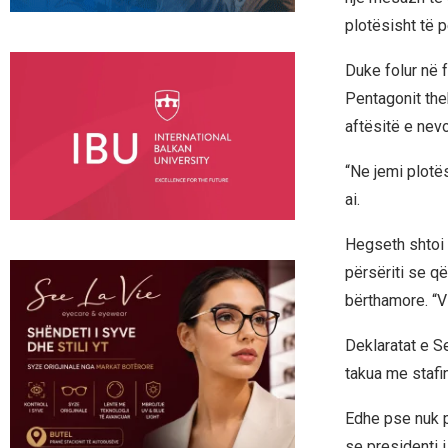
plotësisht të p
Duke folur në 
Pentagonit the
aftësitë e nevo
“Ne jemi plotës
ai.
Hegseth shtoi 
përsëriti se q
bërthamore. “Vi
Deklaratat e S
takua me stafi
Edhe pse nuk pa
se presidenti 