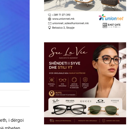
th, i dërgoi
-së mbeten