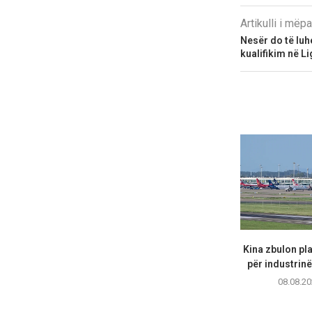
Artikulli i më
Nesër do të luh
kualifikim në Li
Kina zbulon pl
për industrinë 
08.08.20