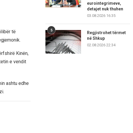
eurointegrimeve,
detajet nuk thuhen
03.08.2026 16:35
5
libër të
Regjistrohet tërmet
në Shkup
egjemonik.
02.08.2026 22:34
ërfshirë Kinën,
etin e vendit
nin ashtu edhe
zi.