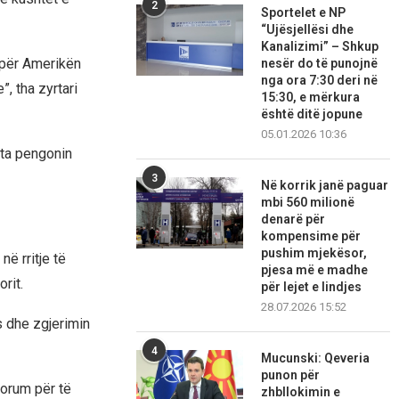
2
Sportelet e NP
“Ujësjellësi dhe
Kanalizimi” – Shkup
 për Amerikën
nesër do të punojnë
nga ora 7:30 deri në
, tha zyrtari
15:30, e mërkura
është ditë jopune
05.01.2026 10:36
ta pengonin
3
Në korrik janë paguar
mbi 560 milionë
denarë për
kompensime për
pushim mjekësor,
në rritje të
pjesa më e madhe
rit.
për lejet e lindjes
28.07.2026 15:52
s dhe zgjerimin
4
Mucunski: Qeveria
punon për
forum për të
zhbllokimin e