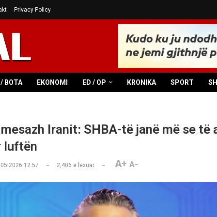
akt
Privacy Policy
/ BOTA
EKONOMI
ED / OP
KRONIKA
SPORT
S
mesazh Iranit: SHBA-të janë më se të a
r luftën
A+
A-
.05.2026 12:57
2,406
e lexuar