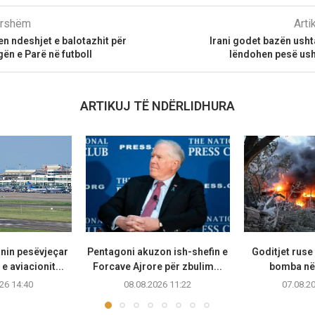
parshëm
Arti
en ndeshjet e balotazhit për
Irani godet bazën usht
gën e Parë në futboll
lëndohen pesë us
ARTIKUJ TË NDËRLIDHURA
anin pesëvjeçar
Pentagoni akuzon ish-shefin e
Goditjet rus
e aviacionit...
Forcave Ajrore për zbulim...
bomba në 
26 14:40
08.08.2026 11:22
07.08.2