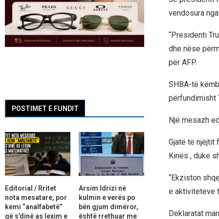
vendosura nga 
“Presidenti Tr
dhe nëse përmbu
për AFP.
SHBA-të këmbë
përfundimisht 
POSTIMET E FUNDIT
Një mesazh ed
Gjatë të njëjti
Kinës , duke s
“Ekziston shqe
Editorial / Rritet
Arsim Idrizi në
e aktiviteteve 
nota mesatare, por
kulmin e verës po
kemi “analfabetë”
bën gjum dimëror,
Deklaratat mar
që s’dinë as lexim e
është rrethuar me