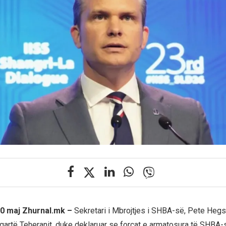
30 maj Zhurnal.mk –
Sekretari i Mbrojtjes i SHBA-së, Pete Hegse
qartë Teheranit, duke deklaruar se forcat e armatosura të SHBA