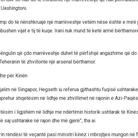
Uashingtoni.
ump do të nënshkruajë një marrëveshje vetëm nëse është e mirë
shen vijat e tij të kuqe. Irani nuk mund të ketë armë bërthamore”
ngulin që çdo marrëveshje duhet të përfshijë angazhime që do 
Teheranin të zhvillonte një arsenal bërthamor.
he për Kinën
t fjalim në Singapor, Hegseth iu referua gjithashtu fuqisë ushtarake 
hprehur shqetësim në lidhje me zhvillimet në rajonin e Azi-Paqëso
tësim i ligjshëm në lidhje me ndërtimin historik ushtarak të Kinë
të saj ushtarake në rajon dhe më gjerë”, tha ai.
rin rëndësi të veçantë pasi ministri kinez i mbrojtjes mungon në 