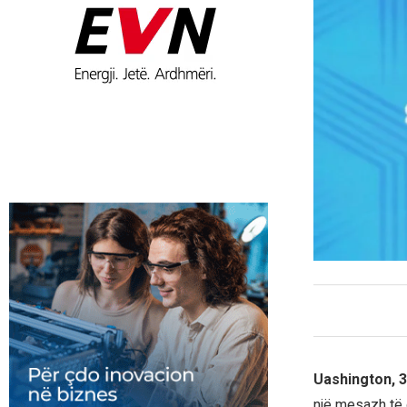
Uashington, 
një mesazh të 