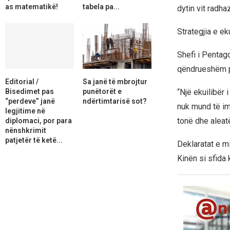
as matematikë!
tabela pa...
dytin vit radhaz
Strategjia e eku
Shefi i Pentago
qëndrueshëm pu
Editorial /
Sa janë të mbrojtur
Bisedimet pas
punëtorët e
“Një ekuilibër 
“perdeve” janë
ndërtimtarisë sot?
nuk mund të im
legjitime në
tonë dhe aleat
diplomaci, por para
nënshkrimit
patjetër të ketë...
Deklaratat e m
Kinën si sfida 