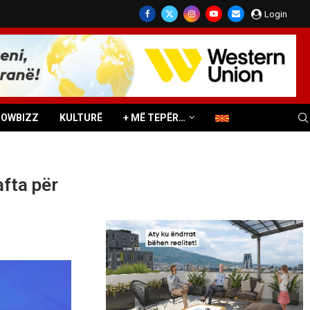
Login
HOWBIZZ
KULTURË
+ MË TEPËR…
fta për