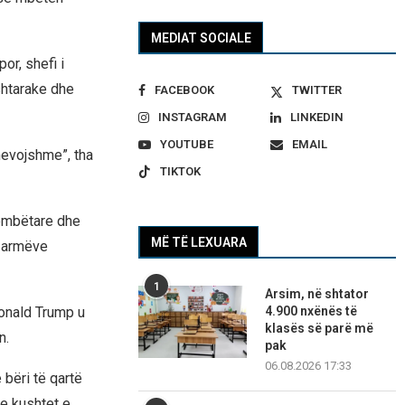
MEDIAT SOCIALE
or, shefi i
shtarake dhe
FACEBOOK
TWITTER
INSTAGRAM
LINKEDIN
YOUTUBE
EMAIL
 nevojshme”, tha
TIKTOK
kombëtare dhe
MË TË LEXUARA
e armëve
1
Arsim, në shtator
4.900 nxënës të
Donald Trump u
klasës së parë më
n.
pak
06.08.2026 17:33
 bëri të qartë
e kushtet e