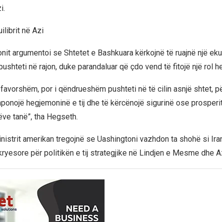
i.
ilibrit në Azi
nit argumentoi se Shtetet e Bashkuara kërkojnë të ruajnë një ekui
shteti në rajon, duke parandaluar që çdo vend të fitojë një rol h
i favorshëm, por i qëndrueshëm pushteti në të cilin asnjë shtet, p
ponojë hegjemoninë e tij dhe të kërcënojë sigurinë ose prosperit
ëve tanë”, tha Hegseth.
inistrit amerikan tregojnë se Uashingtoni vazhdon ta shohë si Ira
kryesore për politikën e tij strategjike në Lindjen e Mesme dhe A