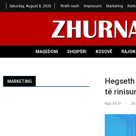
Saturday, August 8, 2026
Rreth nesh
Impresumi
Marketing
Kont
MAQEDONI
SHQIPËRI
KOSOVË
RAJON 
Hegseth 
MARKETING
të rinisu
Nga
Xh M
30