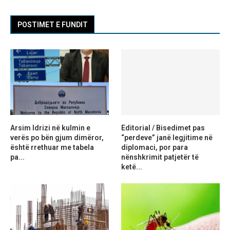
POSTIMET E FUNDIT
Arsim Idrizi në kulmin e
Editorial / Bisedimet pas
verës po bën gjum dimëror,
“perdeve” janë legjitime në
është rrethuar me tabela
diplomaci, por para
pa...
nënshkrimit patjetër të
ketë...