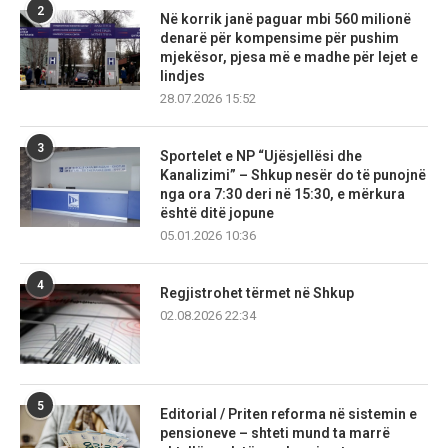
2
Në korrik janë paguar mbi 560 milionë
denarë për kompensime për pushim
mjekësor, pjesa më e madhe për lejet e
lindjes
28.07.2026 15:52
3
Sportelet e NP “Ujësjellësi dhe
Kanalizimi” – Shkup nesër do të punojnë
nga ora 7:30 deri në 15:30, e mërkura
është ditë jopune
05.01.2026 10:36
4
Regjistrohet tërmet në Shkup
02.08.2026 22:34
5
Editorial / Priten reforma në sistemin e
pensioneve – shteti mund ta marrë