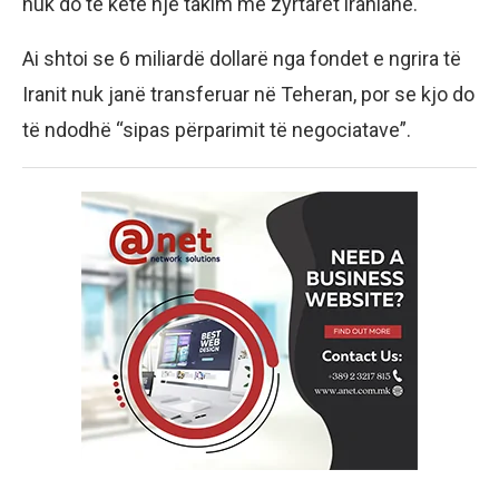
nuk do të ketë një takim me zyrtarët iranianë.
Ai shtoi se 6 miliardë dollarë nga fondet e ngrira të
Iranit nuk janë transferuar në Teheran, por se kjo do
të ndodhë “sipas përparimit të negociatave”.