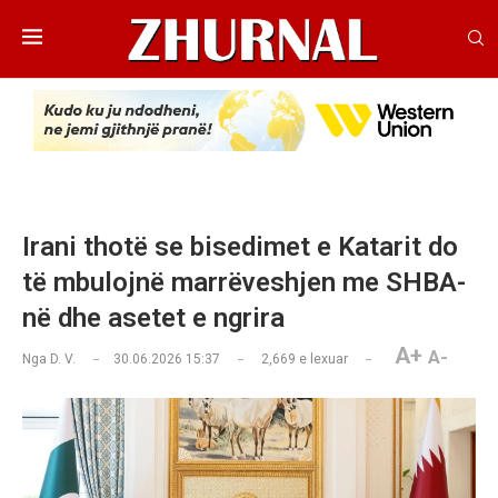
Irani thotë se bisedimet e Katarit do
të mbulojnë marrëveshjen me SHBA-
në dhe asetet e ngrira
A+
A-
Nga
D. V.
30.06.2026 15:37
2,669
e lexuar