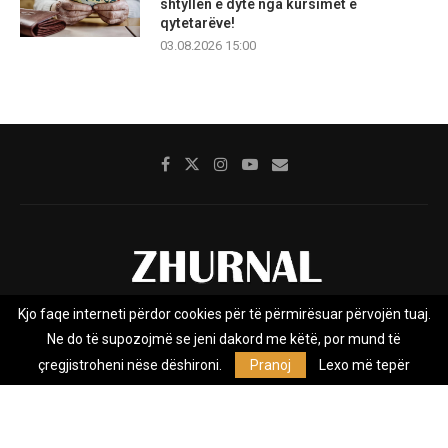
shtyllën e dytë nga kursimet e
qytetarëve!
03.08.2026 15:00
Kjo faqe interneti përdor cookies për të përmirësuar përvojën tuaj.
Rreth nesh
Impresumi
Marketing
Kontakt
Ne do të supozojmë se jeni dakord me këtë, por mund të
Privacy Policy
çregjistroheni nëse dëshironi.
Pranoj
Lexo më tepër
Zhurnal.mk është Agjenci e Lajmeve e pavarur, e themeluar në vitin
2009, që e mbulon Maqedoninë, Kosovën, Shqipërinë edhe lajmet
nga bota.