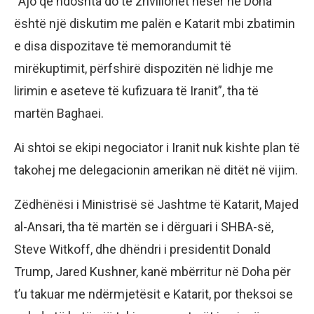
“Ajo që ndoshta do të zhvillohet nesër në Doha
është një diskutim me palën e Katarit mbi zbatimin
e disa dispozitave të memorandumit të
mirëkuptimit, përfshirë dispozitën në lidhje me
lirimin e aseteve të kufizuara të Iranit”, tha të
martën Baghaei.
Ai shtoi se ekipi negociator i Iranit nuk kishte plan të
takohej me delegacionin amerikan në ditët në vijim.
Zëdhënësi i Ministrisë së Jashtme të Katarit, Majed
al-Ansari, tha të martën se i dërguari i SHBA-së,
Steve Witkoff, dhe dhëndri i presidentit Donald
Trump, Jared Kushner, kanë mbërritur në Doha për
t’u takuar me ndërmjetësit e Katarit, por theksoi se