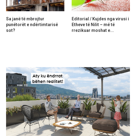
Sa janë të mbrojtur
Editorial / Kujdes nga virusi i
punëtorët e ndërtimtarisë
Etheve të Nilit – më të
sot?
rrezikuar moshat e...