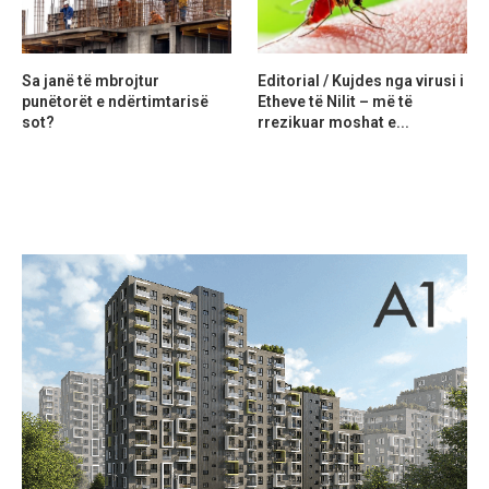
Sa janë të mbrojtur
Editorial / Kujdes nga virusi i
punëtorët e ndërtimtarisë
Etheve të Nilit – më të
sot?
rrezikuar moshat e...