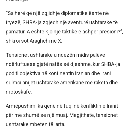
“Sa herë që një zgjidhje diplomatike është në
tryezë, SHBA-ja zgjedh një aventurë ushtarake të
pamatur. A është kjo një taktikë e ashpër presioni?”,
shkroi sot Araghchi në X.
Tensionet ushtarake u ndezën midis palëve
ndërluftuese gjatë natës së djeshme, kur SHBA-ja
goditi objektiva në kontinentin iranian dhe Irani
sulmoi anijet ushtarake amerikane me raketa dhe
motoskafe.
Armëpushimi ka qenë në fuqi në konfliktin e Iranit
për më shumë se një muaj. Megjithatë, tensionet
ushtarake mbeten të larta.