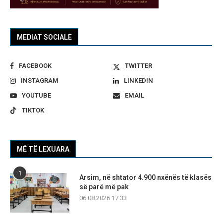
MEDIAT SOCIALE
FACEBOOK
TWITTER
INSTAGRAM
LINKEDIN
YOUTUBE
EMAIL
TIKTOK
MË TË LEXUARA
1
Arsim, në shtator 4.900 nxënës të klasës
së parë më pak
06.08.2026 17:33