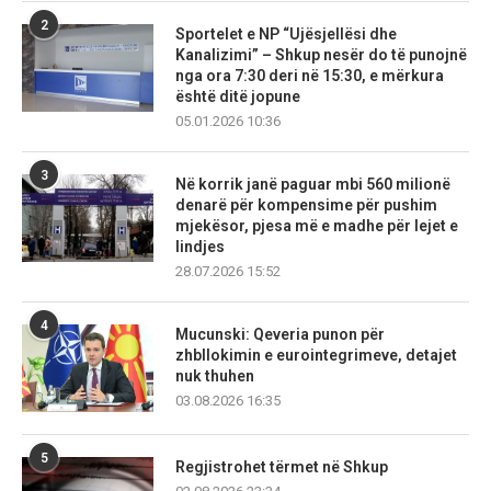
2
Sportelet e NP “Ujësjellësi dhe
Kanalizimi” – Shkup nesër do të punojnë
nga ora 7:30 deri në 15:30, e mërkura
është ditë jopune
05.01.2026 10:36
3
Në korrik janë paguar mbi 560 milionë
denarë për kompensime për pushim
mjekësor, pjesa më e madhe për lejet e
lindjes
28.07.2026 15:52
4
Mucunski: Qeveria punon për
zhbllokimin e eurointegrimeve, detajet
nuk thuhen
03.08.2026 16:35
5
Regjistrohet tërmet në Shkup