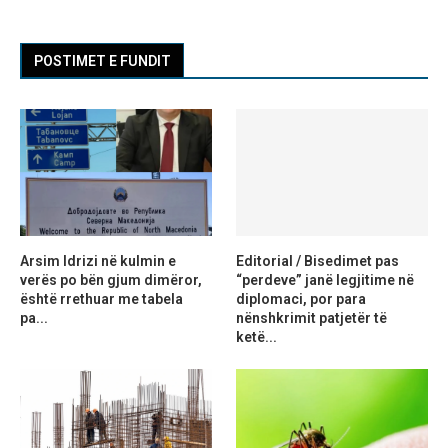
POSTIMET E FUNDIT
Arsim Idrizi në kulmin e
Editorial / Bisedimet pas
verës po bën gjum dimëror,
“perdeve” janë legjitime në
është rrethuar me tabela
diplomaci, por para
pa...
nënshkrimit patjetër të
ketë...