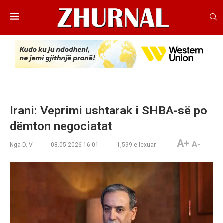
Irani: Veprimi ushtarak i SHBA-së po
dëmton negociatat
A+
A-
Nga
D. V.
08.05.2026 16:01
1,599
e lexuar