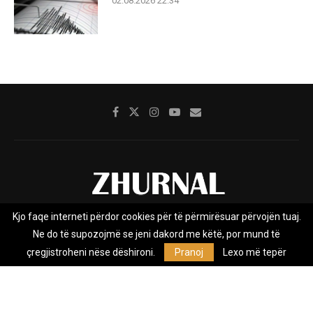
02.08.2026 22:34
Kjo faqe interneti përdor cookies për të përmirësuar përvojën tuaj.
Rreth nesh
Impresumi
Marketing
Kontakt
Ne do të supozojmë se jeni dakord me këtë, por mund të
Privacy Policy
çregjistroheni nëse dëshironi.
Pranoj
Lexo më tepër
Zhurnal.mk është Agjenci e Lajmeve e pavarur, e themeluar në vitin
2009, që e mbulon Maqedoninë, Kosovën, Shqipërinë edhe lajmet
nga bota.