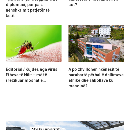
diplomaci, por para
sot?
nënshkrimit patjetër të
ketë...
Editorial / Kujdes nga virusi i
A po zhvillohen nxënësit të
Etheve të Nilit – më të
barabartë përballë dallimeve
rrezikuar moshat e...
etnike dhe shkollave ku
mësojnë?