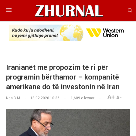
Iranianët me propozim të ri për
programin bërthamor – kompanitë
amerikane do të investonin në Iran
A+
A-
Nga
B.M
18.02.2026 10:36
1,609
e lexuar