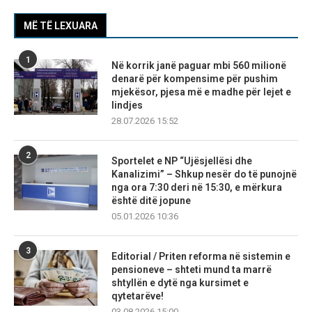
MË TË LEXUARA
1
Në korrik janë paguar mbi 560 milionë
denarë për kompensime për pushim
mjekësor, pjesa më e madhe për lejet e
lindjes
28.07.2026 15:52
2
Sportelet e NP “Ujësjellësi dhe
Kanalizimi” – Shkup nesër do të punojnë
nga ora 7:30 deri në 15:30, e mërkura
është ditë jopune
05.01.2026 10:36
3
Editorial / Priten reforma në sistemin e
pensioneve – shteti mund ta marrë
shtyllën e dytë nga kursimet e
qytetarëve!
03.08.2026 15:00