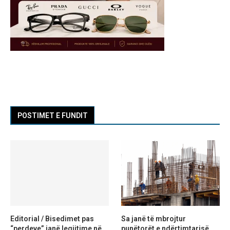
POSTIMET E FUNDIT
Editorial / Bisedimet pas
Sa janë të mbrojtur
“perdeve” janë legjitime në
punëtorët e ndërtimtarisë