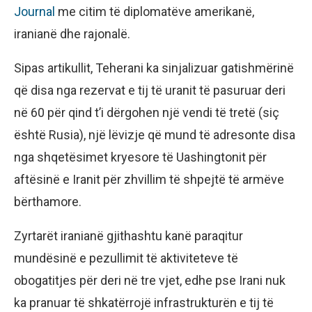
Journal
me citim të diplomatëve amerikanë,
iranianë dhe rajonalë.
Sipas artikullit, Teherani ka sinjalizuar gatishmërinë
që disa nga rezervat e tij të uranit të pasuruar deri
në 60 për qind t’i dërgohen një vendi të tretë (siç
është Rusia), një lëvizje që mund të adresonte disa
nga shqetësimet kryesore të Uashingtonit për
aftësinë e Iranit për zhvillim të shpejtë të armëve
bërthamore.
Zyrtarët iranianë gjithashtu kanë paraqitur
mundësinë e pezullimit të aktiviteteve të
obogatitjes për deri në tre vjet, edhe pse Irani nuk
ka pranuar të shkatërrojë infrastrukturën e tij të