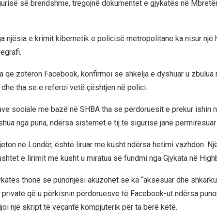
igurisë së brendshme, tregojnë dokumentet e gjykatës në Mbretër
a njësia e krimit kibernetik e policisë metropolitane ka nisur një 
egrafi.
a që zotëron Facebook, konfirmoi se shkelja e dyshuar u zbulu
 dhe tha se e referoi vetë çështjen në polici.
iave sociale me bazë në SHBA tha se përdoruesit e prekur ishin n
hua nga puna, ndërsa sistemet e tij të sigurisë janë përmirësuar 
ili jeton në Londër, është liruar me kusht ndërsa hetimi vazhdon. N
ushtet e lirimit me kusht u miratua së fundmi nga Gjykata në High
ykatës thonë se punonjësi akuzohet se ka “aksesuar dhe shkarku
private që u përkisnin përdoruesve të Facebook-ut ndërsa puno
rijoi një skript të veçantë kompjuterik për ta bërë këtë.