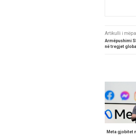
Artikulli i më
Armëpushimi SH
në tregjet glob
Meta gjobitet 