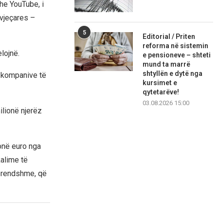
dhe YouTube, i
-vjeçares –
5
Editorial / Priten
reforma në sistemin
lojnë.
e pensioneve – shteti
mund ta marrë
shtyllën e dytë nga
r kompanive të
kursimet e
qytetarëve!
03.08.2026 15:00
ilionë njerëz
onë euro nga
kalime të
 brendshme, që