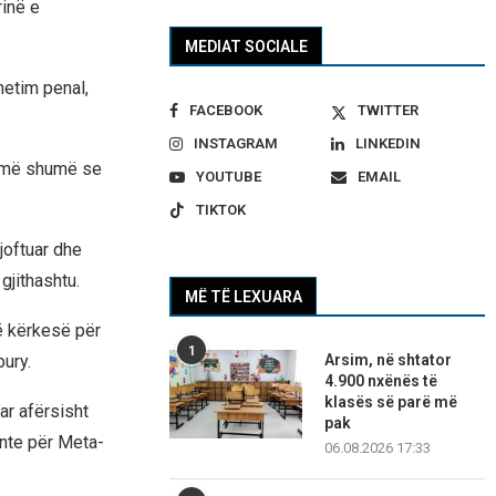
inë e
MEDIAT SOCIALE
hetim penal,
FACEBOOK
TWITTER
INSTAGRAM
LINKEDIN
a më shumë se
YOUTUBE
EMAIL
TIKTOK
joftuar dhe
gjithashtu.
MË TË LEXUARA
jë kërkesë për
1
Arsim, në shtator
bury.
4.900 nxënës të
klasës së parë më
ar afërsisht
pak
nte për Meta-
06.08.2026 17:33