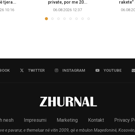
ë tjera...
private, por me 20...
rakete”
26 10:16
06.08.2026 12:37
06.08.2
BOOK
TWITTER
INSTAGRAM
YOUTUBE
h nesh
Impresumi
Marketing
Kontakt
Privacy P
ve e pavarur, e themeluar në vitin 2009, që e mbulon Maqedoninë, Kosovën,