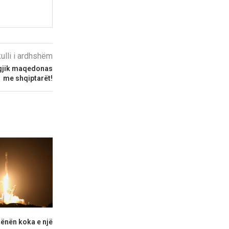
kulli i ardhshëm
ogjik maqedonas
me shqiptarët!
ënën koka e një
Apple do të sjellë funksionin
Llogari të