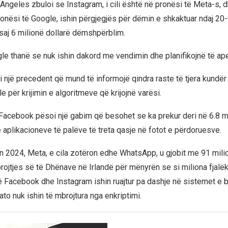
 Angeles zbuloi se Instagram, i cili është në pronësi të Meta-s, 
pronësi të Google, ishin përgjegjës për dëmin e shkaktuar ndaj 20
saj 6 milionë dollarë dëmshpërblim.
e thanë se nuk ishin dakord me vendimin dhe planifikojnë të ape
i një precedent që mund të informojë qindra raste të tjera kundë
 për krijimin e algoritmeve që krijojnë varësi.
 Facebook pësoi një gabim që besohet se ka prekur deri në 6.8 m
 aplikacioneve të palëve të treta qasje në fotot e përdoruesve.
in 2024, Meta, e cila zotëron edhe WhatsApp, u gjobit me 91 mili
rojtjes së të Dhënave në Irlandë për mënyrën se si miliona fjalë
 Facebook dhe Instagram ishin ruajtur pa dashje në sistemet e
ato nuk ishin të mbrojtura nga enkriptimi.