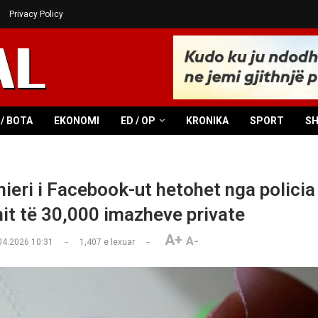
Privacy Policy
/ BOTA
EKONOMI
ED / OP
KRONIKA
SPORT
S
nieri i Facebook-ut hetohet nga policia
it të 30,000 imazheve private
A+
A-
04.2026 10:31
1,407
e lexuar