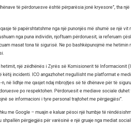
 dhënave të përdoruesve është përparësia jonë kryesore”, tha një
qasje të papërshtatshme nga një punonjës më shumë se një vit 
shuam nga puna individin, njoftuam përdoruesit, ia referuam çësh
forcuam masat tona të sigurisë. Ne po bashkëpunojmë me hetimin 
i.
 hetimit, një zëdhënës i Zyrës së Komisionerit të Informacionit (
të këtij incidenti. ICO angazhohet rregullisht me platformat e med
n, në lidhje me qasjet ndaj mbrojtjes së të dhënave për të sigurua
ërdoruesve po respektohen. Përdoruesit e mediave sociale duhet 
jnë se informacioni i tyre personal trajtohet me përgjegjësi”.
hku me Google – muajin e kaluar pësoi një humbje të rëndësish
 shpallën përgjegjës për varësinë e një gruaje nga mediat social