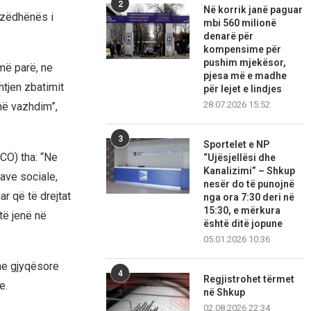
2
Në korrik janë paguar
 zëdhënës i
mbi 560 milionë
denarë për
kompensime për
pushim mjekësor,
më parë, ne
pjesa më e madhe
tjen zbatimit
për lejet e lindjes
28.07.2026 15:52
në vazhdim”,
3
Sportelet e NP
ICO) tha: “Ne
“Ujësjellësi dhe
Kanalizimi” – Shkup
iave sociale,
nesër do të punojnë
r që të drejtat
nga ora 7:30 deri në
15:30, e mërkura
të jenë në
është ditë jopune
05.01.2026 10:36
me gjyqësore
4
Regjistrohet tërmet
e.
në Shkup
02.08.2026 22:34