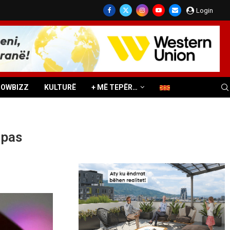
Login
HOWBIZZ
KULTURË
+ MË TEPËR…
 pas