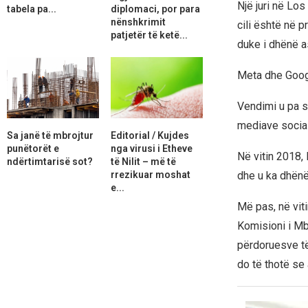
Një juri në Los
tabela pa...
diplomaci, por para
nënshkrimit
cili është në 
patjetër të ketë...
duke i dhënë a
Meta dhe Googl
Vendimi u pa s
mediave sociale
Sa janë të mbrojtur
Editorial / Kujdes
punëtorët e
nga virusi i Etheve
Në vitin 2018,
ndërtimtarisë sot?
të Nilit – më të
rrezikuar moshat
dhe u ka dhënë
e...
Më pas, në vit
Komisioni i Mb
përdoruesve të
do të thotë se 