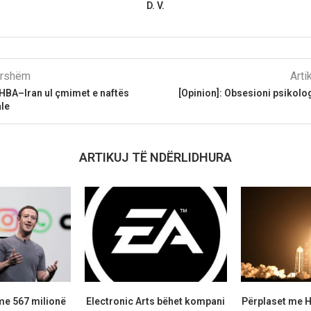
D. V.
parshëm
Arti
BA–Iran ul çmimet e naftës
[Opinion]: Obsesioni psikol
ale
ARTIKUJ TË NDËRLIDHURA
me 567 milionë
Electronic Arts bëhet kompani
Përplaset me H