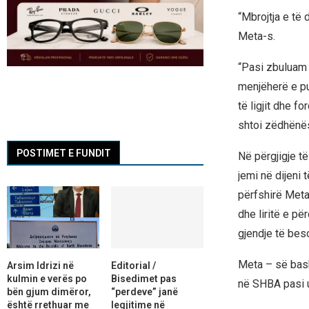
“Mbrojtja e të
Meta-s.
“Pasi zbuluam 
menjëherë e pu
të ligjit dhe 
shtoi zëdhënës
POSTIMET E FUNDIT
Në përgjigje të
jemi në dijeni 
përfshirë Meta-
dhe liritë e p
gjendje të beso
Meta – së bas
Arsim Idrizi në
Editorial /
kulmin e verës po
Bisedimet pas
në SHBA pasi u
bën gjum dimëror,
“perdeve” janë
është rrethuar me
legjitime në