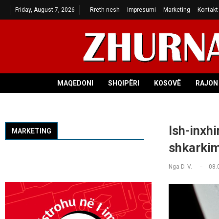
Friday, August 7, 2026
Rreth nesh
Impresumi
Marketing
Kontakt
MAQEDONI
SHQIPËRI
KOSOVË
RAJON 
Ish-inxhi
MARKETING
shkarkim
Nga
D. V.
08.