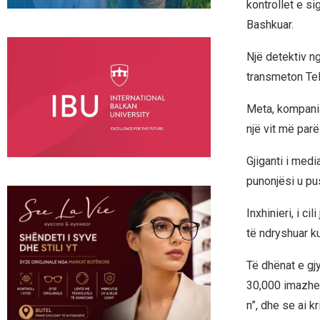
kontrollet e s
Bashkuar.
Një detektiv ng
transmeton Tel
Meta, kompani
një vit më parë
Gjiganti i med
punonjësi u pus
Inxhinieri, i c
të ndryshuar k
Të dhënat e gj
30,000 imazhe 
n”, dhe se ai k