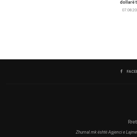
dollarë t
07.08.20
FACE
Rret
Zhurnal.mk është Agjenci e Lajme