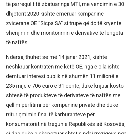
të parregullt të zbatuar nga MTI, me vendimin e 30
dhjetorit 2020 kishte emëruar kompaninë
zvicerane OE “Sicpa SA” si trupë që do të kryente
shënjimin dhe monitorimin e derivative të lëngëta
të naftës.
Ndërsa, thuhet se më 14 janar 2021, kishte
nëshkruar kontratën me këtë OE, nga e cila ishte
dëmtuar interesi publik në shumën 11 milionë e
235 mijë e 706 euro e 31 centë, duke krijuar kosto
shtesë të produkteve të derivateve të naftës me
qëllim përfitimi për kompaninë private dhe duke
rritur çmimin final të karburanteve për
konsumatorët në tregun e Republikës së Kosovës,
si dhe duke e ekspozuar shtetin ndaj rreziqeve nga