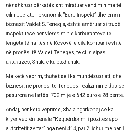
nënshkruar përkatësisht miratuar vendimin me të
cilin operatori ekonomik “Euro Inspekt” dhe emri i
biznesit Valdet S.Teneqja, është emëruar si trupë
inspektuese për vlerësimin e karburanteve të
lëngëta të naftës në Kosovë, e cila kompani është
në pronësi të Valdet Teneqes, të cilin sipas
aktakuzës, Shala e ka baxhanak.
Me këtë veprim, thuhet se i ka mundësuar atij dhe
biznesit në pronësi të Teneqes, realizimin e dobisë
pasurore në lartësi 732 mijë e 642 euro e 28 centë.
Andaj, për këto veprime, Shala ngarkohej se ka
kryer veprën penale “Keqpërdorimi i pozitës apo
autoritetit zyrtar” nga neni 414, par.2 lidhur me par.1