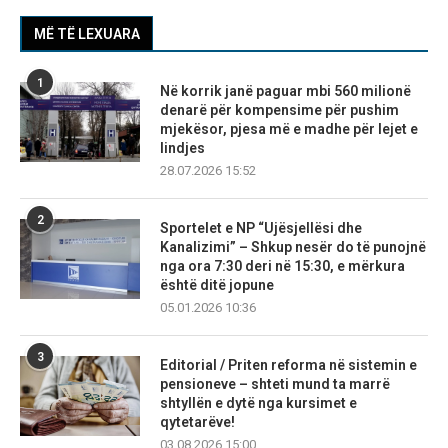
MË TË LEXUARA
1
Në korrik janë paguar mbi 560 milionë
denarë për kompensime për pushim
mjekësor, pjesa më e madhe për lejet e
lindjes
28.07.2026 15:52
2
Sportelet e NP “Ujësjellësi dhe
Kanalizimi” – Shkup nesër do të punojnë
nga ora 7:30 deri në 15:30, e mërkura
është ditë jopune
05.01.2026 10:36
3
Editorial / Priten reforma në sistemin e
pensioneve – shteti mund ta marrë
shtyllën e dytë nga kursimet e
qytetarëve!
03.08.2026 15:00