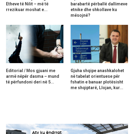
Etheve të Nilit – më të
barabartë përballë dallimeve
rrezikuar moshat e...
etnike dhe shkollave ku
mësojnë?
Editorial / Mos gjuani me
Gjuha shqipe anashkalohet
armë nëpër dasma – mund
në tabelat orientuese për
të përfundoni deri në 5...
fshatin e banuar plotësisht
me shqiptarë, Llojan, kur...