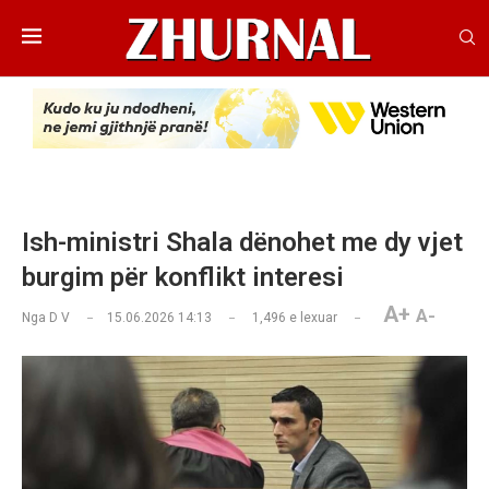
Ish-ministri Shala dënohet me dy vjet
burgim për konflikt interesi
A+
A-
Nga
D V
15.06.2026 14:13
1,496
e lexuar