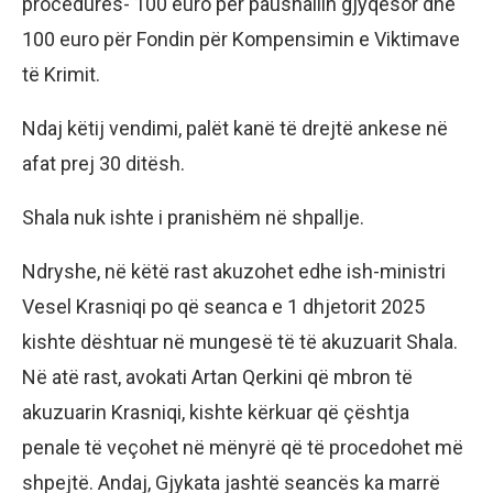
procedurës- 100 euro për paushallin gjyqësor dhe
100 euro për Fondin për Kompensimin e Viktimave
të Krimit.
Ndaj këtij vendimi, palët kanë të drejtë ankese në
afat prej 30 ditësh.
Shala nuk ishte i pranishëm në shpallje.
Ndryshe, në këtë rast akuzohet edhe ish-ministri
Vesel Krasniqi po që seanca e 1 dhjetorit 2025
kishte dështuar në mungesë të të akuzuarit Shala.
Në atë rast, avokati Artan Qerkini që mbron të
akuzuarin Krasniqi, kishte kërkuar që çështja
penale të veçohet në mënyrë që të procedohet më
shpejtë. Andaj, Gjykata jashtë seancës ka marrë