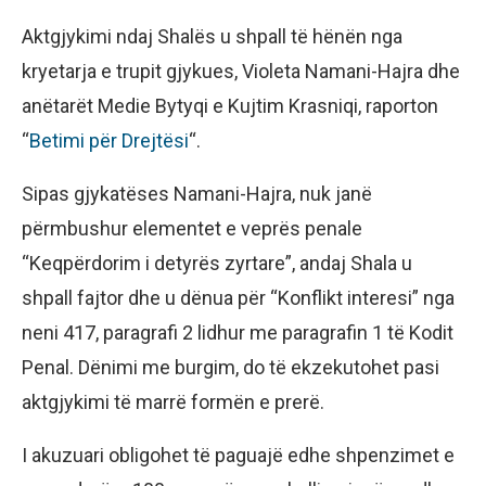
Aktgjykimi ndaj Shalës u shpall të hënën nga
kryetarja e trupit gjykues, Violeta Namani-Hajra dhe
anëtarët Medie Bytyqi e Kujtim Krasniqi, raporton
“
Betimi për Drejtësi
“.
Sipas gjykatëses Namani-Hajra, nuk janë
përmbushur elementet e veprës penale
“Keqpërdorim i detyrës zyrtare”, andaj Shala u
shpall fajtor dhe u dënua për “Konflikt interesi” nga
neni 417, paragrafi 2 lidhur me paragrafin 1 të Kodit
Penal. Dënimi me burgim, do të ekzekutohet pasi
aktgjykimi të marrë formën e prerë.
I akuzuari obligohet të paguajë edhe shpenzimet e