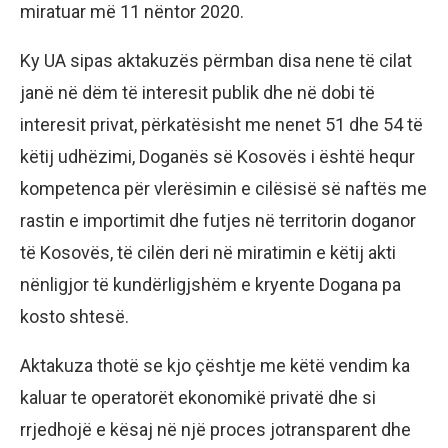
miratuar më 11 nëntor 2020.
Ky UA sipas aktakuzës përmban disa nene të cilat
janë në dëm të interesit publik dhe në dobi të
interesit privat, përkatësisht me nenet 51 dhe 54 të
këtij udhëzimi, Doganës së Kosovës i është hequr
kompetenca për vlerësimin e cilësisë së naftës me
rastin e importimit dhe futjes në territorin doganor
të Kosovës, të cilën deri në miratimin e këtij akti
nënligjor të kundërligjshëm e kryente Dogana pa
kosto shtesë.
Aktakuza thotë se kjo çështje me këtë vendim ka
kaluar te operatorët ekonomikë privatë dhe si
rrjedhojë e kësaj në një proces jotransparent dhe