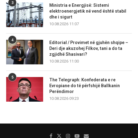
3
Ministria e Energjisë: Sistemi
elektroenergjetik në vend është stabil
dhe i sigurt
10.08.2026 11:07
4
Editorial / Provimet në gjuhën shqipe –
Deri dje akuzohej Filkov, tani a do ta
zgjidhë Shasivari?
10.08.2026 11:00
5
The Telegraph: Konfederata e re
Evropiane do të përfshijë Ballkanin
Perëndimor
10.08.2026 09:23