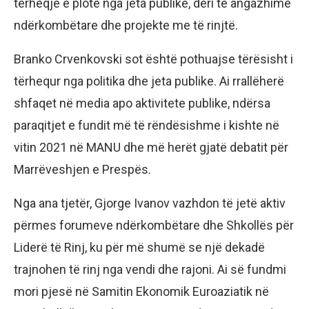
tërheqje e plotë nga jeta publike, deri te angazhime
ndërkombëtare dhe projekte me të rinjtë.
Branko Crvenkovski sot është pothuajse tërësisht i
tërhequr nga politika dhe jeta publike. Ai rrallëherë
shfaqet në media apo aktivitete publike, ndërsa
paraqitjet e fundit më të rëndësishme i kishte në
vitin 2021 në MANU dhe më herët gjatë debatit për
Marrëveshjen e Prespës.
Nga ana tjetër, Gjorge Ivanov vazhdon të jetë aktiv
përmes forumeve ndërkombëtare dhe Shkollës për
Liderë të Rinj, ku për më shumë se një dekadë
trajnohen të rinj nga vendi dhe rajoni. Ai së fundmi
mori pjesë në Samitin Ekonomik Euroaziatik në