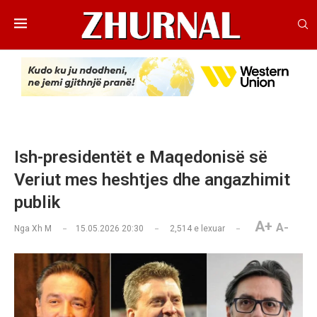
Ish-presidentët e Maqedonisë së
Veriut mes heshtjes dhe angazhimit
publik
A+
A-
Nga
Xh M
15.05.2026 20:30
2,514
e lexuar