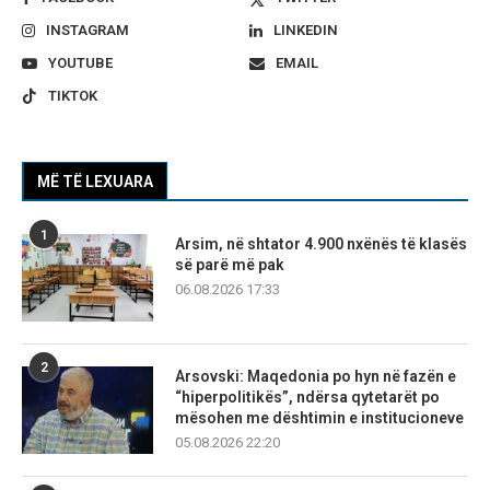
INSTAGRAM
LINKEDIN
YOUTUBE
EMAIL
TIKTOK
MË TË LEXUARA
1
Arsim, në shtator 4.900 nxënës të klasës
së parë më pak
06.08.2026 17:33
2
Arsovski: Maqedonia po hyn në fazën e
“hiperpolitikës”, ndërsa qytetarët po
mësohen me dështimin e institucioneve
05.08.2026 22:20