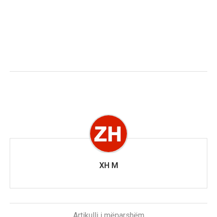
XH M
Artikulli i mëparshëm