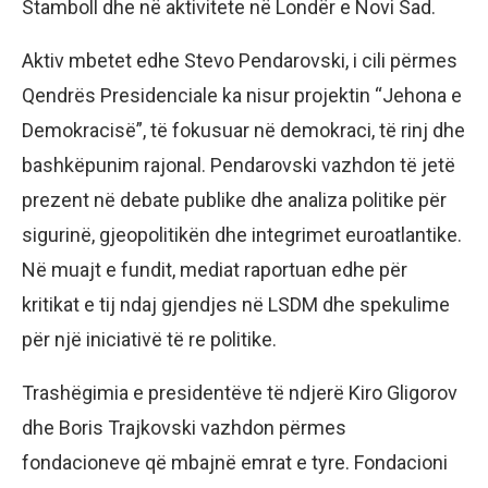
Stamboll dhe në aktivitete në Londër e Novi Sad.
Aktiv mbetet edhe Stevo Pendarovski, i cili përmes
Qendrës Presidenciale ka nisur projektin “Jehona e
Demokracisë”, të fokusuar në demokraci, të rinj dhe
bashkëpunim rajonal. Pendarovski vazhdon të jetë
prezent në debate publike dhe analiza politike për
sigurinë, gjeopolitikën dhe integrimet euroatlantike.
Në muajt e fundit, mediat raportuan edhe për
kritikat e tij ndaj gjendjes në LSDM dhe spekulime
për një iniciativë të re politike.
Trashëgimia e presidentëve të ndjerë Kiro Gligorov
dhe Boris Trajkovski vazhdon përmes
fondacioneve që mbajnë emrat e tyre. Fondacioni