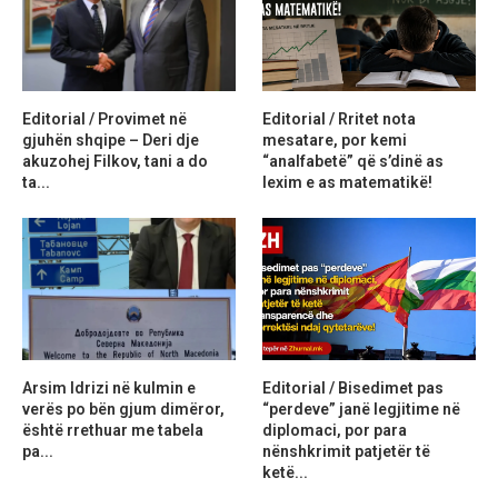
Editorial / Provimet në
Editorial / Rritet nota
gjuhën shqipe – Deri dje
mesatare, por kemi
akuzohej Filkov, tani a do
“analfabetë” që s’dinë as
ta...
lexim e as matematikë!
Arsim Idrizi në kulmin e
Editorial / Bisedimet pas
verës po bën gjum dimëror,
“perdeve” janë legjitime në
është rrethuar me tabela
diplomaci, por para
pa...
nënshkrimit patjetër të
ketë...