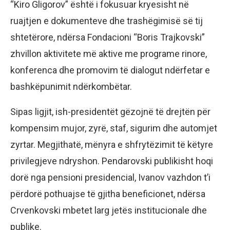
“Kiro Gligorov” është i fokusuar kryesisht në
ruajtjen e dokumenteve dhe trashëgimisë së tij
shtetërore, ndërsa Fondacioni “Boris Trajkovski”
zhvillon aktivitete më aktive me programe rinore,
konferenca dhe promovim të dialogut ndërfetar e
bashkëpunimit ndërkombëtar.
Sipas ligjit, ish-presidentët gëzojnë të drejtën për
kompensim mujor, zyrë, staf, sigurim dhe automjet
zyrtar. Megjithatë, mënyra e shfrytëzimit të këtyre
privilegjeve ndryshon. Pendarovski publikisht hoqi
dorë nga pensioni presidencial, Ivanov vazhdon t’i
përdorë pothuajse të gjitha beneficionet, ndërsa
Crvenkovski mbetet larg jetës institucionale dhe
publike.