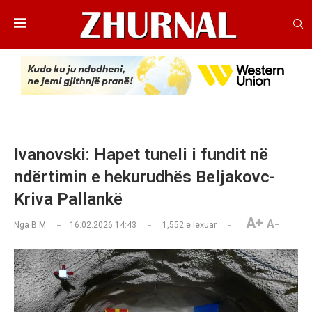
Ivanovski: Hapet tuneli i fundit në
ndërtimin e hekurudhës Beljakovc-
Kriva Pallankë
A+
A-
Nga
B.M
16.02.2026 14:43
1,552
e lexuar