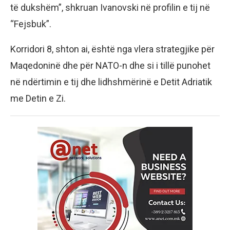
të dukshëm”, shkruan Ivanovski në profilin e tij në
“Fejsbuk”.
Korridori 8, shton ai, është nga vlera strategjike për
Maqedoninë dhe për NATO-n dhe si i tillë punohet
në ndërtimin e tij dhe lidhshmërinë e Detit Adriatik
me Detin e Zi.