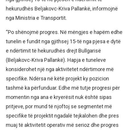
hekurudhës Beljakovc-Kriva Pallankë, informojnë
nga Ministria e Transportit.
“Po shënojmë progres. Në mëngjes e hapëm edhe
tunelin e fundit nga gjithsej 15-të nga pjesa e dytë
e ndërtimit të hekurudhës drejt Bullgarisë
(Beljakovc-Kriva Pallankë). Hapja e tuneleve
konsiderohet një nga aktivitetet ndërtimore më
specifike. Ndërsa në këtë projekt ky pozicion
tashmë ka përfunduar. Edhe më tutje progresi për
momentin nga ana e kryerësit nuk është sipas
pritjeve, por mund të njoftoj se segmentet më
specifike të projektit ngadalë tejkalohen dhe pres
muaj të aktivitetit operativ më serioz dhe progres