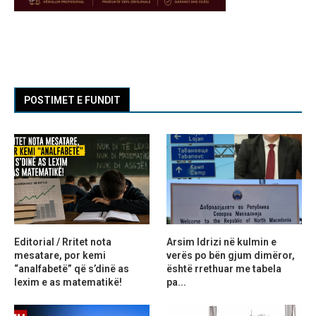
POSTIMET E FUNDIT
Editorial / Rritet nota
Arsim Idrizi në kulmin e
mesatare, por kemi
verës po bën gjum dimëror,
“analfabetë” që s’dinë as
është rrethuar me tabela
lexim e as matematikë!
pa...