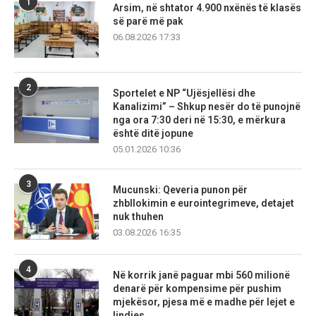
1
Arsim, në shtator 4.900 nxënës të klasës
së parë më pak
06.08.2026 17:33
2
Sportelet e NP “Ujësjellësi dhe
Kanalizimi” – Shkup nesër do të punojnë
nga ora 7:30 deri në 15:30, e mërkura
është ditë jopune
05.01.2026 10:36
3
Mucunski: Qeveria punon për
zhbllokimin e eurointegrimeve, detajet
nuk thuhen
03.08.2026 16:35
4
Në korrik janë paguar mbi 560 milionë
denarë për kompensime për pushim
mjekësor, pjesa më e madhe për lejet e
lindjes