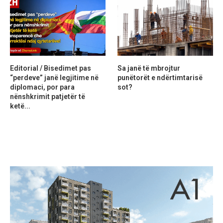
Editorial / Bisedimet pas
Sa janë të mbrojtur
“perdeve” janë legjitime në
punëtorët e ndërtimtarisë
diplomaci, por para
sot?
nënshkrimit patjetër të
ketë...