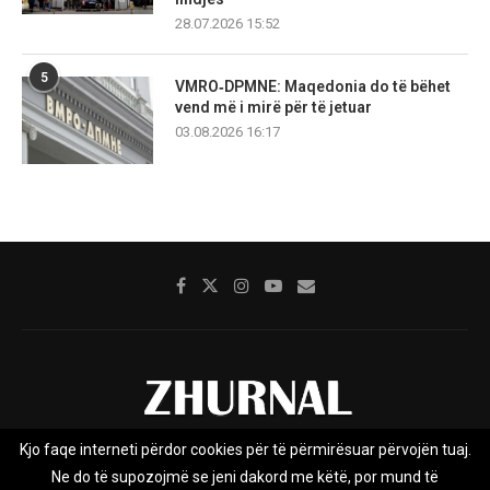
28.07.2026 15:52
5
VMRO‑DPMNE: Maqedonia do të bëhet
vend më i mirë për të jetuar
03.08.2026 16:17
Kjo faqe interneti përdor cookies për të përmirësuar përvojën tuaj.
Rreth nesh
Impresumi
Marketing
Kontakt
Ne do të supozojmë se jeni dakord me këtë, por mund të