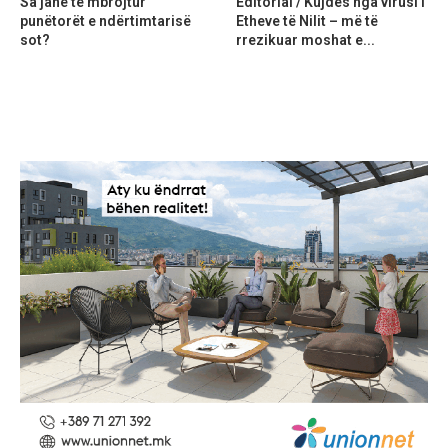
Sa janë të mbrojtur
Editorial / Kujdes nga virusi i
punëtorët e ndërtimtarisë
Etheve të Nilit – më të
sot?
rrezikuar moshat e...