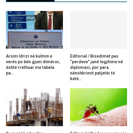
Arsim Idrizi në kulmin e
Editorial / Bisedimet pas
verës po bën gjum dimëror,
“perdeve” janë legjitime në
është rrethuar me tabela
diplomaci, por para
pa...
nënshkrimit patjetër të
ketë...