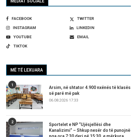
MEDIAT SOCIALE
FACEBOOK
TWITTER
INSTAGRAM
LINKEDIN
YOUTUBE
EMAIL
TIKTOK
MË TË LEXUARA
1
Arsim, në shtator 4.900 nxënës të klasës
së parë më pak
06.08.2026 17:33
2
Sportelet e NP “Ujësjellësi dhe
Kanalizimi” – Shkup nesër do të punojnë
nga ora 7:30 deri në 15:30, e mërkura