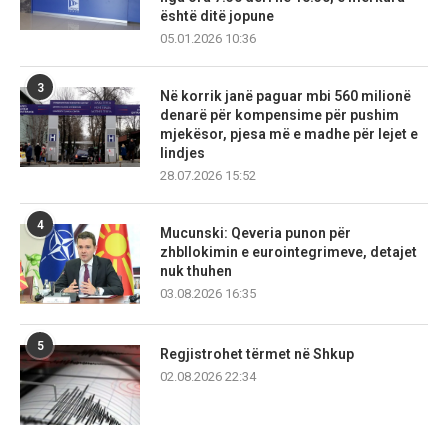
është ditë jopune
05.01.2026 10:36
3
Në korrik janë paguar mbi 560 milionë
denarë për kompensime për pushim
mjekësor, pjesa më e madhe për lejet e
lindjes
28.07.2026 15:52
4
Mucunski: Qeveria punon për
zhbllokimin e eurointegrimeve, detajet
nuk thuhen
03.08.2026 16:35
5
Regjistrohet tërmet në Shkup
02.08.2026 22:34