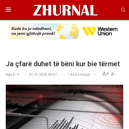
Ja çfarë duhet të bëni kur bie tërmet
A+
A-
Nga
D. V.
01.07.2026 09:07
1,824
e lexuar