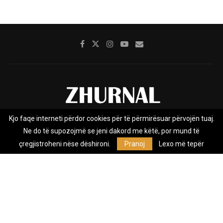
Kjo faqe interneti përdor cookies për të përmirësuar përvojën tuaj.
Rreth nesh
Impresumi
Marketing
Kontakt
Ne do të supozojmë se jeni dakord me këtë, por mund të
Privacy Policy
çregjistroheni nëse dëshironi.
Pranoj
Lexo më tepër
Zhurnal.mk është Agjenci e Lajmeve e pavarur, e themeluar në vitin
2009, që e mbulon Maqedoninë, Kosovën, Shqipërinë edhe lajmet
nga bota.
@2026 - All Right Reserved. Designed and Developed by
Anet.Com.Mk