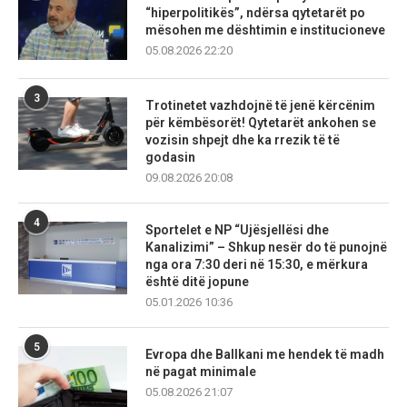
“hiperpolitikës”, ndërsa qytetarët po
mësohen me dështimin e institucioneve
05.08.2026 22:20
3
Trotinetet vazhdojnë të jenë kërcënim
për këmbësorët! Qytetarët ankohen se
vozisin shpejt dhe ka rrezik të të
godasin
09.08.2026 20:08
4
Sportelet e NP “Ujësjellësi dhe
Kanalizimi” – Shkup nesër do të punojnë
nga ora 7:30 deri në 15:30, e mërkura
është ditë jopune
05.01.2026 10:36
5
Evropa dhe Ballkani me hendek të madh
në pagat minimale
05.08.2026 21:07