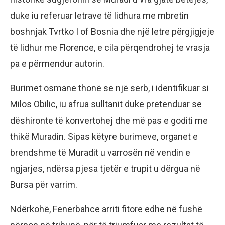
duke iu referuar letrave të lidhura me mbretin
boshnjak Tvrtko I of Bosnia dhe një letre përgjigjeje
të lidhur me Florence, e cila përqendrohej te vrasja
pa e përmendur autorin.
Burimet osmane thonë se një serb, i identifikuar si
Milos Obilic, iu afrua sulltanit duke pretenduar se
dëshironte të konvertohej dhe më pas e goditi me
thikë Muradin. Sipas këtyre burimeve, organet e
brendshme të Muradit u varrosën në vendin e
ngjarjes, ndërsa pjesa tjetër e trupit u dërgua në
Bursa për varrim.
Ndërkohë, Fenerbahce arriti fitore edhe në fushë