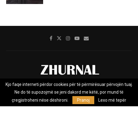
Kjo faqe interneti përdor cookies për të përmirësuar përvojën tuaj.
Rreth nesh
Impresumi
Marketing
Kontakt
Ne do të supozojmë se jeni dakord me këtë, por mund të
Privacy Policy
çregjistroheni nëse dëshironi.
Pranoj
Lexo më tepër
Zhurnal.mk është Agjenci e Lajmeve e pavarur, e themeluar në vitin
2009, që e mbulon Maqedoninë, Kosovën, Shqipërinë edhe lajmet
nga bota.
@2026 - All Right Reserved. Designed and Developed by
Anet.Com.Mk