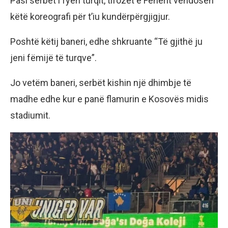
Pasi serbët i fyen turqit, tifozët e Fenerit vendosën
këtë koreografi për t’iu kundërpërgjigjur.
Poshtë këtij baneri, edhe shkruante “Të gjithë ju
jeni fëmijë të turqve”.
Jo vetëm baneri, serbët kishin një dhimbje të
madhe edhe kur e panë flamurin e Kosovës midis
stadiumit.