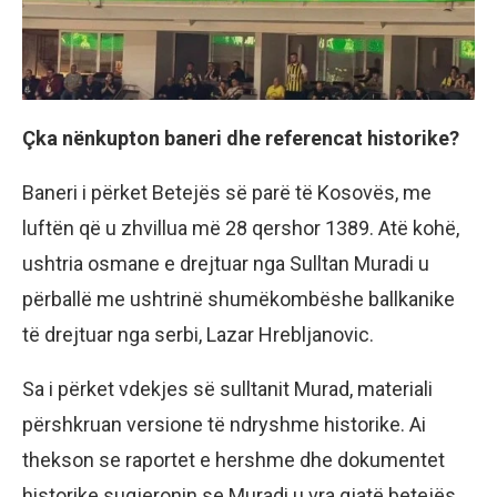
Çka nënkupton baneri dhe referencat historike?
Baneri i përket Betejës së parë të Kosovës, me
luftën që u zhvillua më 28 qershor 1389. Atë kohë,
ushtria osmane e drejtuar nga Sulltan Muradi u
përballë me ushtrinë shumëkombëshe ballkanike
të drejtuar nga serbi, Lazar Hrebljanovic.
Sa i përket vdekjes së sulltanit Murad, materiali
përshkruan versione të ndryshme historike. Ai
thekson se raportet e hershme dhe dokumentet
historike sugjeronin se Muradi u vra gjatë betejës,