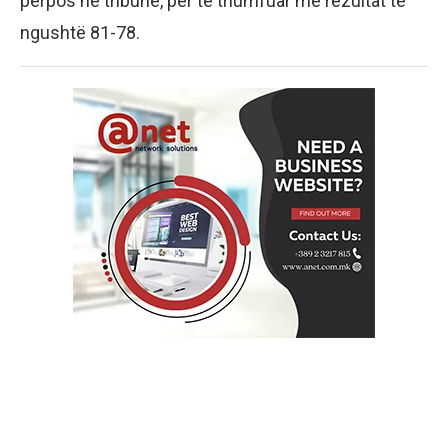
përpos në tribunë, për të triumfuar me rezultat të
ngushtë 81-78.