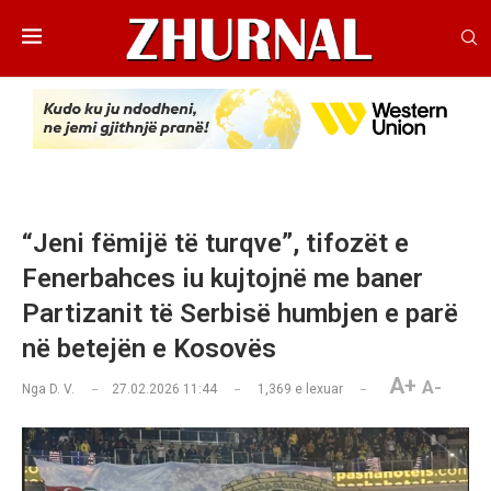
“Jeni fëmijë të turqve”, tifozët e
Fenerbahces iu kujtojnë me baner
Partizanit të Serbisë humbjen e parë
në betejën e Kosovës
A+
A-
Nga
D. V.
27.02.2026 11:44
1,369
e lexuar