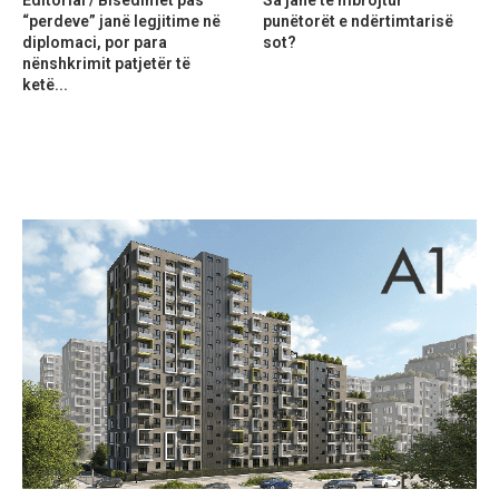
“perdeve” janë legjitime në
punëtorët e ndërtimtarisë
diplomaci, por para
sot?
nënshkrimit patjetër të
ketë...