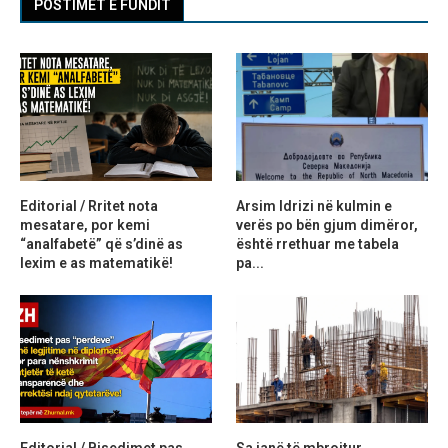
POSTIMET E FUNDIT
Editorial / Rritet nota
Arsim Idrizi në kulmin e
mesatare, por kemi
verës po bën gjum dimëror,
“analfabetë” që s’dinë as
është rrethuar me tabela
lexim e as matematikë!
pa...
Editorial / Bisedimet pas
Sa janë të mbrojtur