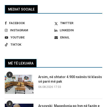
MEDIAT SOCIALE
FACEBOOK
TWITTER
INSTAGRAM
LINKEDIN
YOUTUBE
EMAIL
TIKTOK
MË TË LEXUARA
1
Arsim, në shtator 4.900 nxënës të klasës
së parë më pak
06.08.2026 17:33
2
Arsovski: Maqedonia po hyn në fazën e