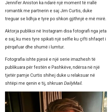
Jennifer Aniston ka ndarë një moment të rrallë
romantik me partnerin e saj Jim Curtis, duke
treguar se lidhja e tyre po shkon gjithnjë e më mirë.
Aktorja publikoi në Instagram disa fotografi nga jeta
e saj, ku mes tyre spikati një selfie ku çifti shfaqet i
përqafuar dhe shumë i lumtur.
Fotografia ishte pjesë e një serie imazhesh të
publikuara për festën e Pashkëve, ndërsa në një
tjetër pamje Curtis shihej duke u relaksuar në
shtëpi me qenin e tij, shkruan
DailyMail.