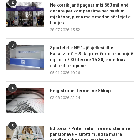
2
Në korrik janë paguar mbi 560 milionë
denarë për kompensime për pushim
mjekësor, pjesa më e madhe për lejet e
lindjes
28.07.2026 15:52
3
Sportelet e NP “Ujësjellësi dhe
Kanalizimi” – Shkup nesër do të punojnë
nga ora 7:30 deri në 15:30, e mërkura
është ditë jopune
05.01.2026 10:36
4
Regjistrohet tërmet në Shkup
02.08.2026 22:34
5
Editorial / Priten reforma në sistemin e
pensioneve – shteti mund ta marrë