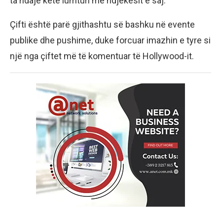
ta ndajë këtë lumturi me ndjekësit e saj.
Çifti është parë gjithashtu së bashku në evente
publike dhe pushime, duke forcuar imazhin e tyre si
një nga çiftet më të komentuar të Hollywood-it.