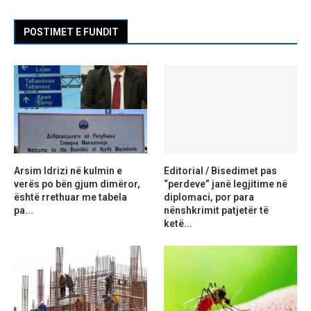
POSTIMET E FUNDIT
Arsim Idrizi në kulmin e
Editorial / Bisedimet pas
verës po bën gjum dimëror,
“perdeve” janë legjitime në
është rrethuar me tabela
diplomaci, por para
pa...
nënshkrimit patjetër të
ketë...