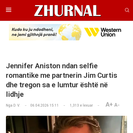
Jennifer Aniston ndan selfie
romantike me partnerin Jim Curtis
dhe tregon sa e lumtur është në
lidhje
A+
A-
Nga
D. V.
06.04.2026 15:11
1,313
e lexuar