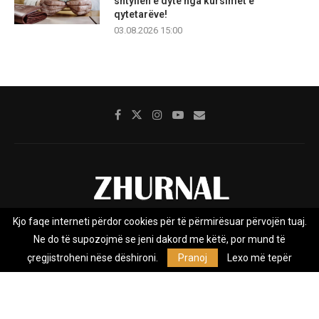
shtyllën e dytë nga kursimet e
qytetarëve!
03.08.2026 15:00
Kjo faqe interneti përdor cookies për të përmirësuar përvojën tuaj.
Rreth nesh
Impresumi
Marketing
Kontakt
Ne do të supozojmë se jeni dakord me këtë, por mund të
Privacy Policy
çregjistroheni nëse dëshironi.
Pranoj
Lexo më tepër
Zhurnal.mk është Agjenci e Lajmeve e pavarur, e themeluar në vitin
2009, që e mbulon Maqedoninë, Kosovën, Shqipërinë edhe lajmet
nga bota.