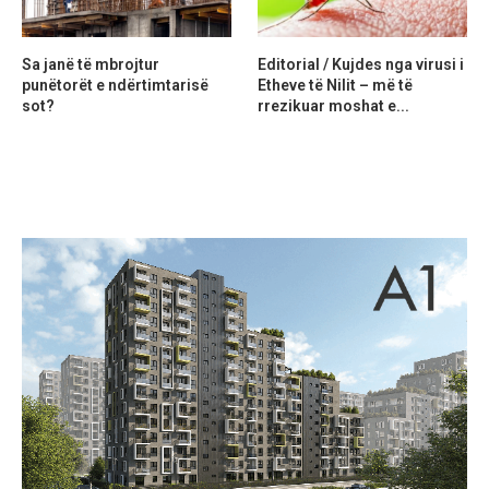
Sa janë të mbrojtur
Editorial / Kujdes nga virusi i
punëtorët e ndërtimtarisë
Etheve të Nilit – më të
sot?
rrezikuar moshat e...