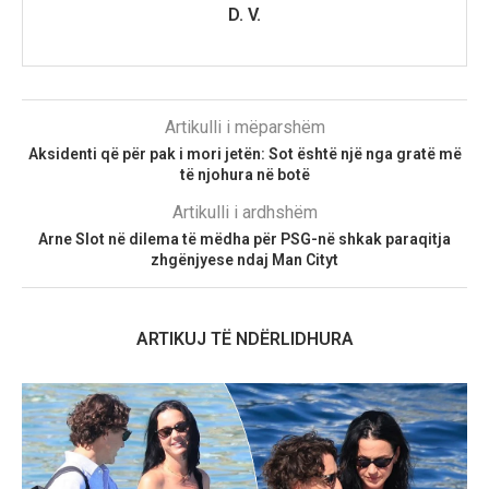
D. V.
Artikulli i mëparshëm
Aksidenti që për pak i mori jetën: Sot është një nga gratë më
të njohura në botë
Artikulli i ardhshëm
Arne Slot në dilema të mëdha për PSG-në shkak paraqitja
zhgënjyese ndaj Man Cityt
ARTIKUJ TË NDËRLIDHURA