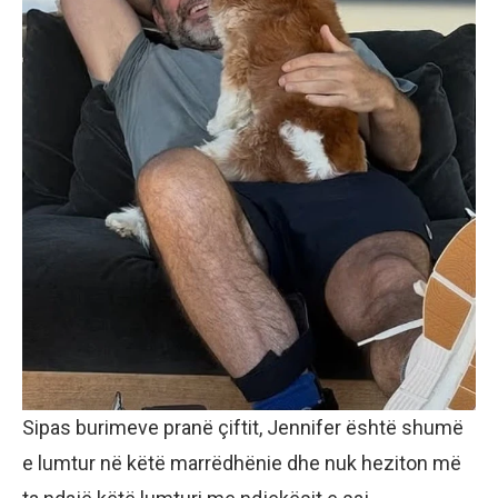
Sipas burimeve pranë çiftit, Jennifer është shumë
e lumtur në këtë marrëdhënie dhe nuk heziton më