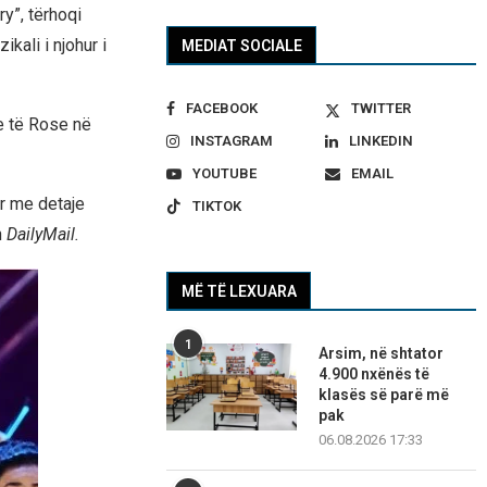
y”, tërhoqi
ali i njohur i
MEDIAT SOCIALE
FACEBOOK
TWITTER
e të Rose në
INSTAGRAM
LINKEDIN
YOUTUBE
EMAIL
r me detaje
TIKTOK
n
DailyMail.
MË TË LEXUARA
1
Arsim, në shtator
4.900 nxënës të
klasës së parë më
pak
06.08.2026 17:33