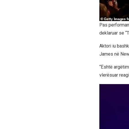
Pas performanc
deklaruar se “
Aktori iu bashk
James në New Y
“Është argëtim
vlerësuar reag