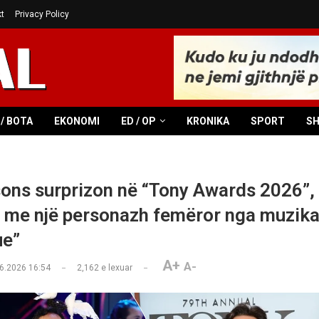
t
Privacy Policy
/ BOTA
EKONOMI
ED / OP
KRONIKA
SPORT
S
ons surprizon në “Tony Awards 2026”, 
 me një personazh femëror nga muzika
ue”
A+
A-
6.2026 16:54
2,162
e lexuar