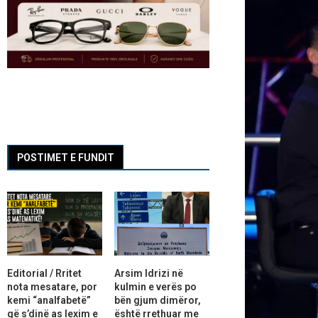
POSTIMET E FUNDIT
Editorial / Rritet
Arsim Idrizi në
nota mesatare, por
kulmin e verës po
kemi “analfabetë”
bën gjum dimëror,
që s’dinë as lexim e
është rrethuar me