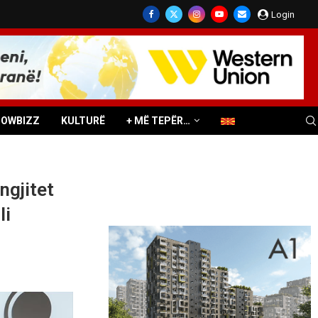
Login
HOWBIZZ
KULTURË
+ MË TEPËR…
ngjitet
li