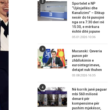
2
Sportelet e NP
“Ujësjellësi dhe
Kanalizimi” – Shkup
nesër do të punojnë
nga ora 7:30 deri në
15:30, e mërkura
është ditë jopune
05.01.2026 10:36
3
Mucunski: Qeveria
punon për
zhbllokimin e
eurointegrimeve,
detajet nuk thuhen
03.08.2026 16:35
4
Në korrik janë paguar
mbi 560 milionë
denarë për
kompensime për
pushim mjekësor,