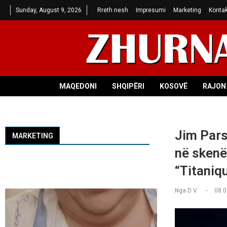
Sunday, August 9, 2026
Rreth nesh
Impresumi
Marketing
Kontak
MAQEDONI
SHQIPËRI
KOSOVË
RAJON 
Jim Pars
MARKETING
në skenë
“Titaniq
Nga
D V
08.0