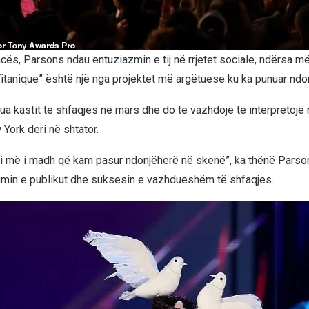
ës, Parsons ndau entuziazmin e tij në rrjetet sociale, ndërsa më
Titanique” është një nga projektet më argëtuese ku ka punuar ndo
ua kastit të shfaqjes në mars dhe do të vazhdojë të interpretojë n
ork deri në shtator.
i më i madh që kam pasur ndonjëherë në skenë”, ka thënë Parso
imin e publikut dhe suksesin e vazhdueshëm të shfaqjes.