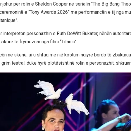
njohur për rolin e Sheldon Cooper në serialin “The Big Bang Theor
eremoninë e “Tony Awards 2026” me performancën e tij nga muzik
tanique”.
ar interpreton personazhin e Ruth DeWitt Bukater, nënën autoritar
ikore të frymëzuar nga filmi “Titanic”.
ën në skenë, ai u shfaq me një kostum ngjyrë bordo të zbukurua
 grim teatral, duke hyrë plotësisht në rolin e personazhit, shkrua