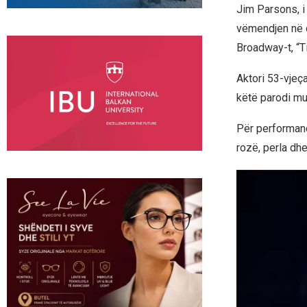
Jim Parsons, i 
vëmendjen në c
Broadway-t, “Ti
Aktori 53-vjeç
këtë parodi muz
Për performanc
rozë, perla dhe