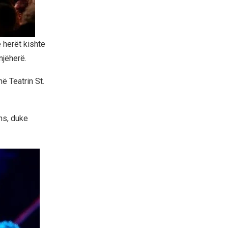
 herët kishte
njëherë.
ë Teatrin St.
ns, duke