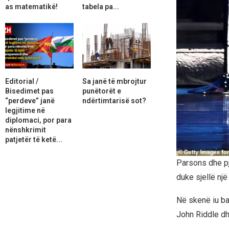
as matematikë!
tabela pa...
Editorial /
Sa janë të mbrojtur
Bisedimet pas
punëtorët e
“perdeve” janë
ndërtimtarisë sot?
legjitime në
diplomaci, por para
nënshkrimit
patjetër të ketë...
Parsons dhe pj
duke sjellë nj
Në skenë iu ba
John Riddle dhe