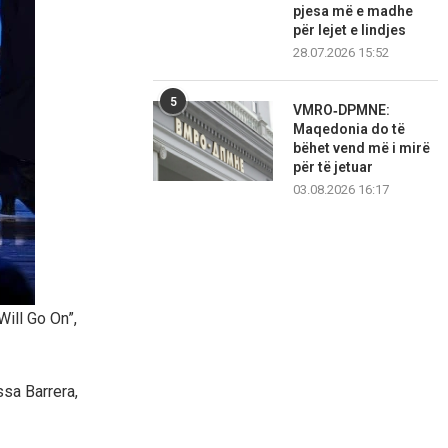
pjesa më e madhe
për lejet e lindjes
28.07.2026 15:52
5
VMRO‑DPMNE:
Maqedonia do të
bëhet vend më i mirë
për të jetuar
03.08.2026 16:17
ill Go On”,
sa Barrera,