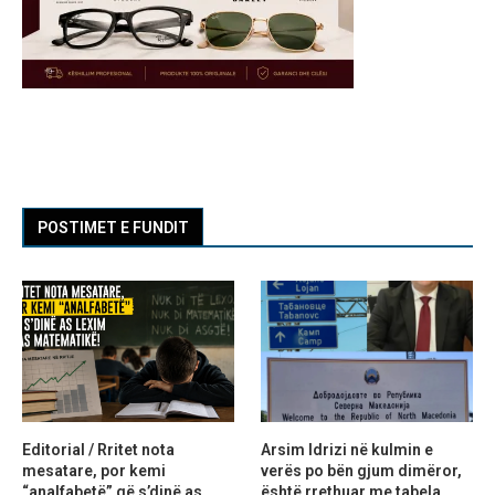
POSTIMET E FUNDIT
Editorial / Rritet nota
Arsim Idrizi në kulmin e
mesatare, por kemi
verës po bën gjum dimëror,
“analfabetë” që s’dinë as
është rrethuar me tabela