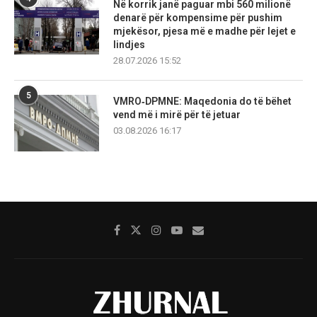
Në korrik janë paguar mbi 560 milionë
denarë për kompensime për pushim
mjekësor, pjesa më e madhe për lejet e
lindjes
28.07.2026 15:52
5
VMRO‑DPMNE: Maqedonia do të bëhet
vend më i mirë për të jetuar
03.08.2026 16:17