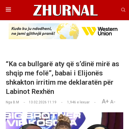
“Ka ca bullgarë aty që s’dinë mirë as
shqip me folë”, babai i Elijonës
shkakton irritim me deklaratën për
Labinot Rexhën
A+
A-
Nga
B.M
13.02.2026 11:19
1,946
e lexuar