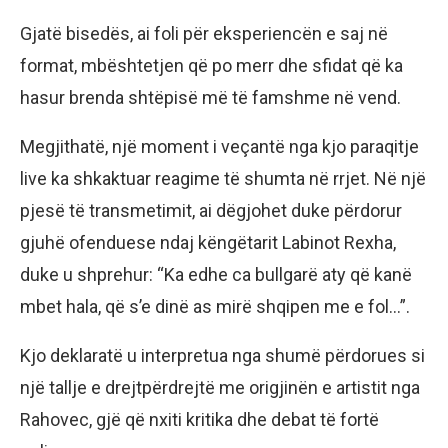
Gjatë bisedës, ai foli për eksperiencën e saj në
format, mbështetjen që po merr dhe sfidat që ka
hasur brenda shtëpisë më të famshme në vend.
Megjithatë, një moment i veçantë nga kjo paraqitje
live ka shkaktuar reagime të shumta në rrjet. Në një
pjesë të transmetimit, ai dëgjohet duke përdorur
gjuhë ofenduese ndaj këngëtarit Labinot Rexha,
duke u shprehur: “Ka edhe ca bullgarë aty që kanë
mbet hala, që s’e dinë as mirë shqipen me e fol…”.
Kjo deklaratë u interpretua nga shumë përdorues si
një tallje e drejtpërdrejtë me origjinën e artistit nga
Rahovec, gjë që nxiti kritika dhe debat të fortë