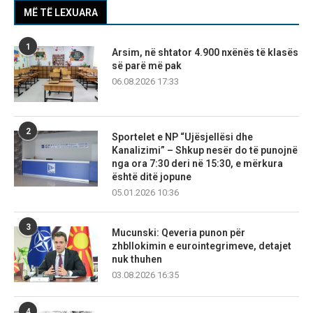
MË TË LEXUARA
1
Arsim, në shtator 4.900 nxënës të klasës
së parë më pak
06.08.2026 17:33
2
Sportelet e NP “Ujësjellësi dhe
Kanalizimi” – Shkup nesër do të punojnë
nga ora 7:30 deri në 15:30, e mërkura
është ditë jopune
05.01.2026 10:36
3
Mucunski: Qeveria punon për
zhbllokimin e eurointegrimeve, detajet
nuk thuhen
03.08.2026 16:35
4