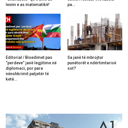
lexim e as matematikë!
pa...
Editorial / Bisedimet pas
Sa janë të mbrojtur
“perdeve” janë legjitime në
punëtorët e ndërtimtarisë
diplomaci, por para
sot?
nënshkrimit patjetër të
ketë...