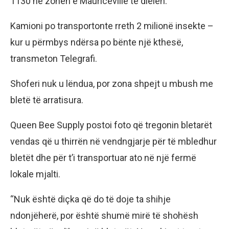
1130 në zonën e Mauriceville të dielën.
Kamioni po transportonte rreth 2 milionë insekte –
kur u përmbys ndërsa po bënte një kthesë,
transmeton Telegrafi.
Shoferi nuk u lëndua, por zona shpejt u mbush me
bletë të arratisura.
Queen Bee Supply postoi foto që tregonin bletarët
vendas që u thirrën në vendngjarje për të mbledhur
bletët dhe për t’i transportuar ato në një fermë
lokale mjalti.
“Nuk është diçka që do të doje ta shihje
ndonjëherë, por është shumë mirë të shohësh