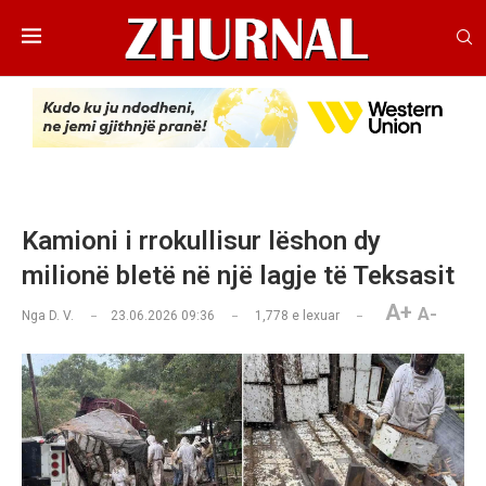
Kamioni i rrokullisur lëshon dy
milionë bletë në një lagje të Teksasit
A+
A-
Nga
D. V.
23.06.2026 09:36
1,778
e lexuar