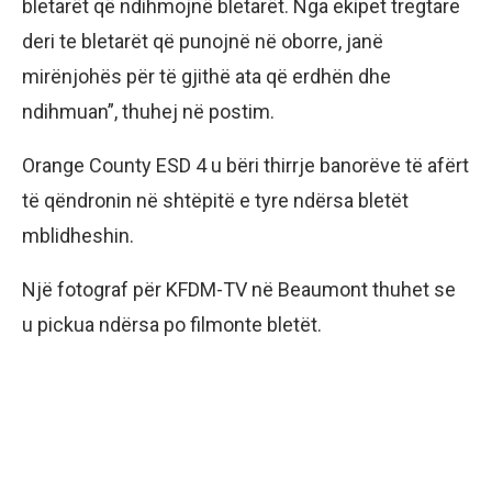
bletarët që ndihmojnë bletarët. Nga ekipet tregtare
deri te bletarët që punojnë në oborre, janë
mirënjohës për të gjithë ata që erdhën dhe
ndihmuan”, thuhej në postim.
Orange County ESD 4 u bëri thirrje banorëve të afërt
të qëndronin në shtëpitë e tyre ndërsa bletët
mblidheshin.
Një fotograf për KFDM-TV në Beaumont thuhet se
u pickua ndërsa po filmonte bletët.