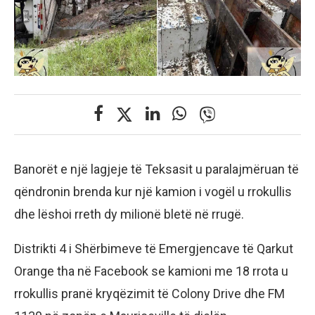
Banorët e një lagjeje të Teksasit u paralajmëruan të
qëndronin brenda kur një kamion i vogël u rrokullis
dhe lëshoi rreth dy milionë bletë në rrugë.
Distrikti 4 i Shërbimeve të Emergjencave të Qarkut
Orange tha në Facebook se kamioni me 18 rrota u
rrokullis pranë kryqëzimit të Colony Drive dhe FM