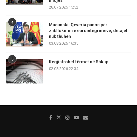
lindjes
28.07.2026 15:52
4
Mucunski: Qeveria punon për
zhbllokimin e eurointegrimeve, detajet
nuk thuhen
03.08.2026 16:35
5
Regjistrohet tërmet në Shkup
02.08.2026 22:34