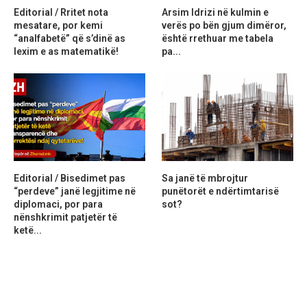
Editorial / Rritet nota
Arsim Idrizi në kulmin e
mesatare, por kemi
verës po bën gjum dimëror,
“analfabetë” që s’dinë as
është rrethuar me tabela
lexim e as matematikë!
pa...
Editorial / Bisedimet pas
Sa janë të mbrojtur
“perdeve” janë legjitime në
punëtorët e ndërtimtarisë
diplomaci, por para
sot?
nënshkrimit patjetër të
ketë...