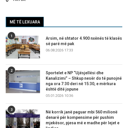
MË TË LEXUARA
1
Arsim, në shtator 4.900 nxënës të klasës
së parë më pak
06.08.2026 17:33
2
Sportelet e NP “Ujësjellësi dhe
Kanalizimi” – Shkup nesër do të punojnë
nga ora 7:30 deri në 15:30, e mërkura
është ditë jopune
05.01.2026 10:36
3
Në korrik janë paguar mbi 560 milionë
denarë për kompensime për pushim
mjekësor, pjesa më e madhe për lejet e