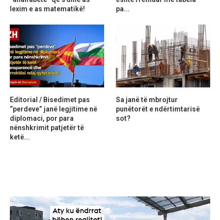
lexim e as matematikë!
pa...
Editorial / Bisedimet pas
Sa janë të mbrojtur
“perdeve” janë legjitime në
punëtorët e ndërtimtarisë
diplomaci, por para
sot?
nënshkrimit patjetër të
ketë...