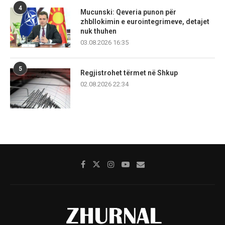
4
Mucunski: Qeveria punon për
zhbllokimin e eurointegrimeve, detajet
nuk thuhen
03.08.2026 16:35
5
Regjistrohet tërmet në Shkup
02.08.2026 22:34