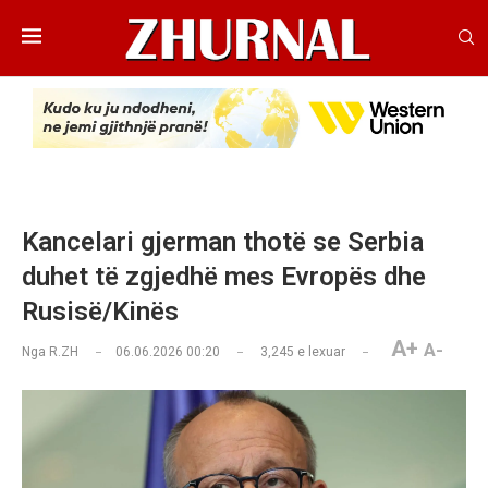
Kancelari gjerman thotë se Serbia
duhet të zgjedhë mes Evropës dhe
Rusisë/Kinës
A+
A-
Nga
R.ZH
06.06.2026 00:20
3,245
e lexuar