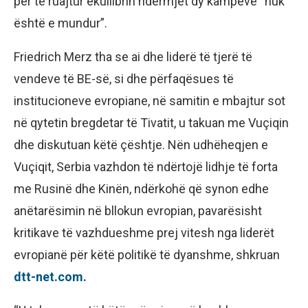
për të ruajtur ekuilibrin ndërmjet dy kampeve “nuk
është e mundur”.
Friedrich Merz tha se ai dhe liderë të tjerë të
vendeve të BE-së, si dhe përfaqësues të
institucioneve evropiane, në samitin e mbajtur sot
në qytetin bregdetar të Tivatit, u takuan me Vuçiqin
dhe diskutuan këtë çështje. Nën udhëheqjen e
Vuçiqit, Serbia vazhdon të ndërtojë lidhje të forta
me Rusinë dhe Kinën, ndërkohë që synon edhe
anëtarësimin në bllokun evropian, pavarësisht
kritikave të vazhdueshme prej vitesh nga liderët
evropianë për këtë politikë të dyanshme, shkruan
dtt-net.com.