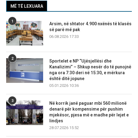
MË TË LEXUARA
1
Arsim, në shtator 4.900 nxënës të klasës
së parë më pak
06.08.2026 17:33
2
Sportelet e NP “Ujësjellësi dhe
Kanalizimi” – Shkup nesër do të punojnë
nga ora 7:30 deri në 15:30, e mërkura
është ditë jopune
05.01.2026 10:36
3
Në korrik janë paguar mbi 560 milionë
denarë për kompensime për pushim
mjekësor, pjesa më e madhe për lejet e
lindjes
28.07.2026 15:52