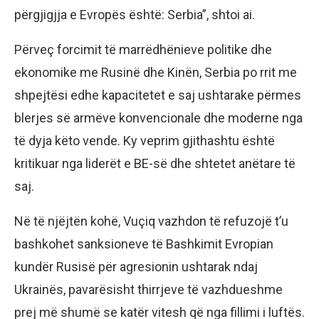
përgjigjja e Evropës është: Serbia”, shtoi ai.
Përveç forcimit të marrëdhënieve politike dhe
ekonomike me Rusinë dhe Kinën, Serbia po rrit me
shpejtësi edhe kapacitetet e saj ushtarake përmes
blerjes së armëve konvencionale dhe moderne nga
të dyja këto vende. Ky veprim gjithashtu është
kritikuar nga liderët e BE-së dhe shtetet anëtare të
saj.
Në të njëjtën kohë, Vuçiq vazhdon të refuzojë t’u
bashkohet sanksioneve të Bashkimit Evropian
kundër Rusisë për agresionin ushtarak ndaj
Ukrainës, pavarësisht thirrjeve të vazhdueshme
prej më shumë se katër vitesh që nga fillimi i luftës.