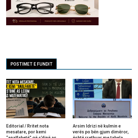
POSTIMET E FUNDIT
Editorial / Rritet nota
Arsim Idrizi në kulmin e
mesatare, por kemi
verës po bën gjum dimëror,
“analfabetë” që s’dinë as
është rrethuar me tabela