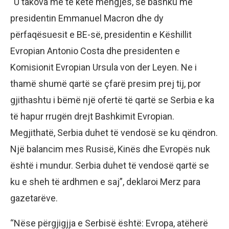
“U takova me të këtë mëngjes, së bashku me
presidentin Emmanuel Macron dhe dy
përfaqësuesit e BE-së, presidentin e Këshillit
Evropian Antonio Costa dhe presidenten e
Komisionit Evropian Ursula von der Leyen. Ne i
thamë shumë qartë se çfarë presim prej tij, por
gjithashtu i bëmë një ofertë të qartë se Serbia e ka
të hapur rrugën drejt Bashkimit Evropian.
Megjithatë, Serbia duhet të vendosë se ku qëndron.
Një balancim mes Rusisë, Kinës dhe Evropës nuk
është i mundur. Serbia duhet të vendosë qartë se
ku e sheh të ardhmen e saj”, deklaroi Merz para
gazetarëve.
“Nëse përgjigjja e Serbisë është: Evropa, atëherë