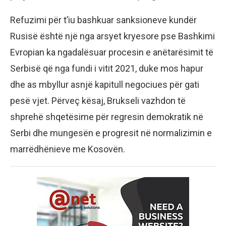
Refuzimi për t’iu bashkuar sanksioneve kundër
Rusisë është një nga arsyet kryesore pse Bashkimi
Evropian ka ngadalësuar procesin e anëtarësimit të
Serbisë që nga fundi i vitit 2021, duke mos hapur
dhe as mbyllur asnjë kapitull negociues për gati
pesë vjet. Përveç kësaj, Brukseli vazhdon të
shprehë shqetësime për regresin demokratik në
Serbi dhe mungesën e progresit në normalizimin e
marrëdhënieve me Kosovën.