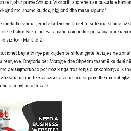
n të njohur pranë Shkupit. Vizitorët shprehen se bukuria e kanion
ërkojnë më shumë kujdes, higjienë dhe masa sigurie.”
e mrekullueshme, jemi të befasuar. Duhet të ketë më shumë pastë
umë e bukur. Nuk u ndjeva shumë i sigurt kur po kaloja por kishim
jë vizitor i Malit të Zi.
tucionet bëjnë thirrje për kujdes të shtuar gjatë lëvizjes në zon
s reshjeve. Drejtoria për Mbrojtje dhe Shpëtim tashmë ka dalë në
ime paralajmëruese për rrezik nga rrëshqitja e shkëmbinjve. Kani
 atraksionet më të vizituara në vend, por siguria dhe mirëmbajtj
t dhe menaxhuesit lokalë.