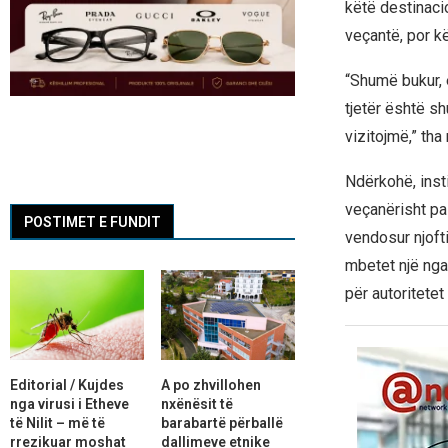
këtë destinacio
veçantë, por k
“Shumë bukur, 
tjetër është sh
vizitojmë,” tha n
Ndërkohë, insti
veçanërisht pa
POSTIMET E FUNDIT
vendosur njoft
mbetet një nga
për autoritete
Editorial / Kujdes
A po zhvillohen
nga virusi i Etheve
nxënësit të
të Nilit – më të
barabartë përballë
rrezikuar moshat
dallimeve etnike