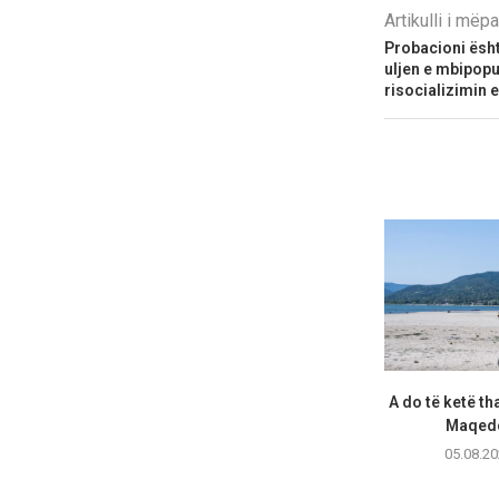
Artikulli i më
Probacioni ësht
uljen e mbipopu
risocializimin 
A do të ketë th
Maqedo
05.08.20