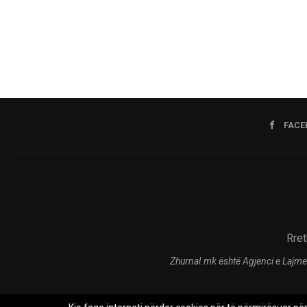
FACE
Rret
Zhurnal.mk është Agjenci e Lajme