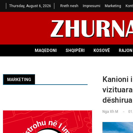
Thursday, August 6, 2026
Rreth nesh
Impresumi
Marketing
Kont
MAQEDONI
SHQIPËRI
KOSOVË
RAJON 
Kanioni 
MARKETING
vizituara
dëshirua
Nga
Xh M
01