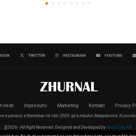
BOOK
TWITTER
INSTAGRAM
YOUTUBE
h nesh
Impresumi
Marketing
Kontakt
Privacy P
ve e pavarur, e themeluar në vitin 2009, që e mbulon Maqedoninë, Kosovën,
@2026 - All Right Reserved. Designed and Developed by
Anet.Com.Mk