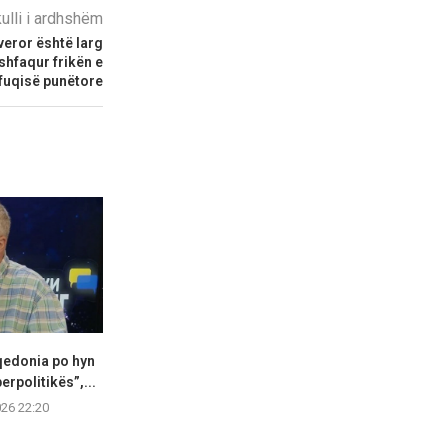
kulli i ardhshëm
veror është larg
hfaqur frikën e
fuqisë punëtore
qedonia po hyn
Çairi pajiset me 20 ulëse të
Ministria e 
erpolitikës”,...
reja për...
Sistemi elekt
vendit 
026 22:20
05.08.2026 22:14
05.08.2