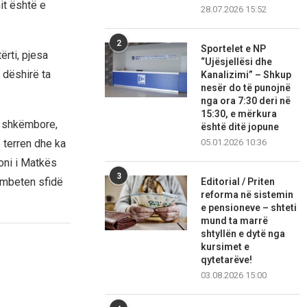
it është e
28.07.2026 15:52
2
Sportelet e NP
rti, pjesa
“Ujësjellësi dhe
 dëshirë ta
Kanalizimi” – Shkup
nesër do të punojnë
nga ora 7:30 deri në
15:30, e mërkura
at shkëmbore,
është ditë jopune
 terren dhe ka
05.01.2026 10:36
oni i Matkës
3
a mbeten sfidë
Editorial / Priten
reforma në sistemin
e pensioneve – shteti
mund ta marrë
shtyllën e dytë nga
kursimet e
qytetarëve!
03.08.2026 15:00