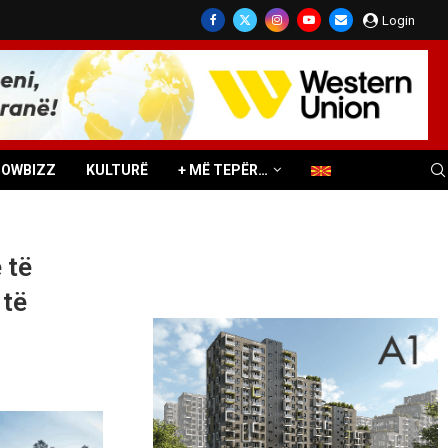
Login
HOWBIZZ
KULTURË
+ MË TEPËR…
 të
 të