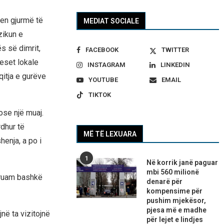
en gjurmë të
MEDIAT SOCIALE
zikun e
s së dimrit,
FACEBOOK
TWITTER
neset lokale
INSTAGRAM
LINKEDIN
qitja e gurëve
YOUTUBE
EMAIL
TIKTOK
ose një muaj.
rdhur të
MË TË LEXUARA
henja, a po i
1
Në korrik janë paguar
mbi 560 milionë
truam bashkë
denarë për
kompensime për
pushim mjekësor,
pjesa më e madhe
në ta vizitojnë
për lejet e lindjes