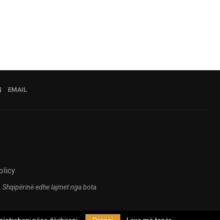
EMAIL
olicy
 Shqipërinë edhe lajmet nga bota.