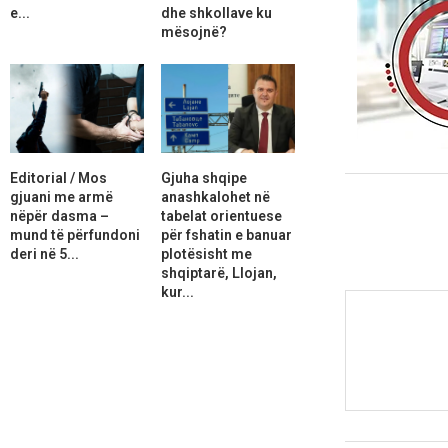
e...
dhe shkollave ku
mësojnë?
Editorial / Mos
Gjuha shqipe
gjuani me armë
anashkalohet në
nëpër dasma –
tabelat orientuese
mund të përfundoni
për fshatin e banuar
deri në 5...
plotësisht me
shqiptarë, Llojan,
kur...