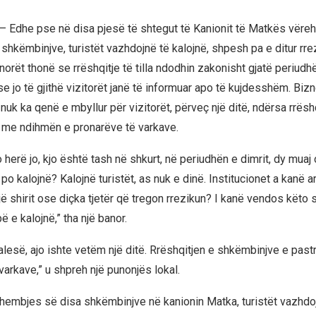
– Edhe pse në disa pjesë të shtegut të Kanionit të Matkës vëreh
 shkëmbinjve, turistët vazhdojnë të kalojnë, shpesh pa e ditur rre
rët thonë se rrëshqitje të tilla ndodhin zakonisht gjatë periudhë
e jo të gjithë vizitorët janë të informuar apo të kujdesshëm. Biz
nuk ka qenë e mbyllur për vizitorët, përveç një ditë, ndërsa rrësh
 me ndihmën e pronarëve të varkave.
herë jo, kjo është tash në shkurt, në periudhën e dimrit, dy muaj 
 po kalojnë? Kalojnë turistët, as nuk e dinë. Institucionet a kanë a
 shirit ose diçka tjetër që tregon rrezikun? I kanë vendos këto s
ë e kalojnë,” tha një banor.
alesë, ajo ishte vetëm një ditë. Rrëshqitjen e shkëmbinjve e pas
arkave,” u shpreh një punonjës lokal.
hembjes së disa shkëmbinjve në kanionin Matka, turistët vazhdoj