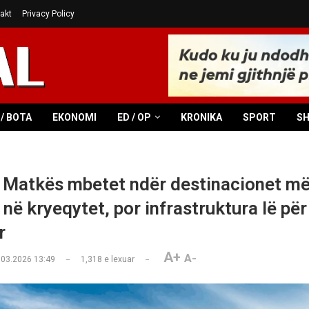
akt
Privacy Policy
/ BOTA
EKONOMI
ED / OP
KRONIKA
SPORT
S
i Matkës mbetet ndër destinacionet më
 në kryeqytet, por infrastruktura lë për
r
A+
A-
.03.2026 13:49
1,318
e lexuar