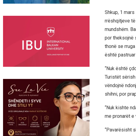
Shkup, 1 mars 
rrëshqitjeve të
mundshëm. Bano
por theksojnë s
thonë se rruga 
është pastruar
“Nuk është çdo 
Turistët sërish
vëndojnë ndonjë
shihni, por prap
“Nuk kishte nd
me pronarët e v
“Pavarësisht s