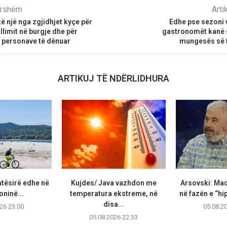
parshëm
Arti
ë një nga zgjidhjet kyçe për
Edhe pse sezoni 
llimit në burgje dhe për
gastronomët kanë s
e personave të dënuar
mungesës së 
ARTIKUJ TË NDËRLIDHURA
atësirë edhe në
Kujdes/ Java vazhdon me
Arsovski: Ma
ninë...
temperatura ekstreme, në
në fazën e “hip
disa...
26 23:00
05.08.2
05.08.2026 22:33