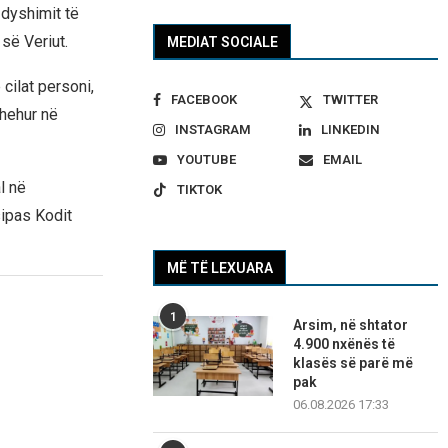
 dyshimit të
së Veriut.
MEDIAT SOCIALE
 cilat personi,
FACEBOOK
TWITTER
shehur në
INSTAGRAM
LINKEDIN
YOUTUBE
EMAIL
l në
TIKTOK
ipas Kodit
MË TË LEXUARA
1
Arsim, në shtator
4.900 nxënës të
klasës së parë më
pak
06.08.2026 17:33