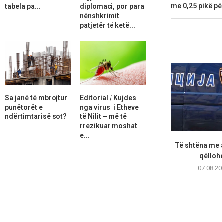
me 0,25 pikë pë
tabela pa...
diplomaci, por para
nënshkrimit
patjetër të ketë...
Sa janë të mbrojtur
Editorial / Kujdes
punëtorët e
nga virusi i Etheve
ndërtimtarisë sot?
të Nilit – më të
rrezikuar moshat
e...
Të shtëna me 
qëllohe
07.08.20