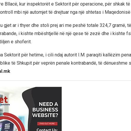
re Bllacë, kur inspektorët e Sektorit për operacione, për shkak të
ontroll mbi një automjet të drejtuar nga një shtetas i Maqedonisë 
 u gjet ar i thyer dhe stoli prej ari me peshë totale 324,7 gramë, të
rabande, i kishte mbështjellë në një qese të zezë dhe i kishte f
iljen e shoferit.
a Sektorit për hetime, i cili ndaj autorit I.M. paraqiti kallëzim pena
blike të Shkupit për veprën penale kontrabandë, të dënueshme s
al.mk