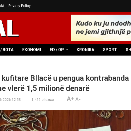
akt
Privacy Policy
/ BOTA
EKONOMI
ED / OP
KRONIKA
SPORT
S
 kufitare Bllacë u pengua kontrabanda e
me vlerë 1,5 milionë denarë
A+
A-
6.2026 12:53
1,459
e lexuar