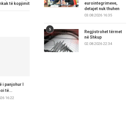
eurointegrimeve,
hkak të kopjimit
detajet nuk thuhen
03.08.2026 16:35
5
Regjistrohet tërmet
në Shkup
02.08.2026 22:34
 i panjohur I
Arrestohen me kokainë,
19-vjeçari 
i të...
sulmojnë edhe policin gjatë
aksident në 
ndërhyrjes
026 16:22
07.08.2
07.08.2026 14:57