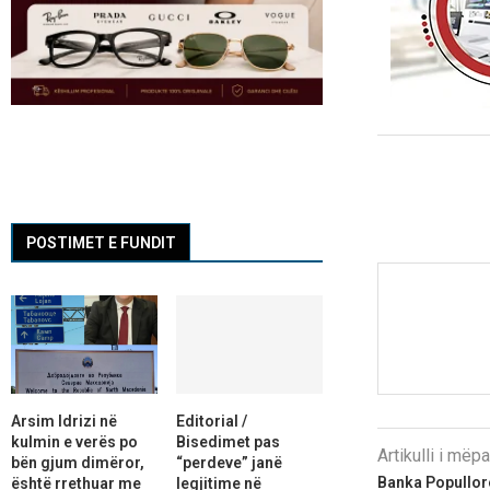
POSTIMET E FUNDIT
Arsim Idrizi në
Editorial /
kulmin e verës po
Bisedimet pas
Artikulli i më
bën gjum dimëror,
“perdeve” janë
Banka Popullore
është rrethuar me
legjitime në