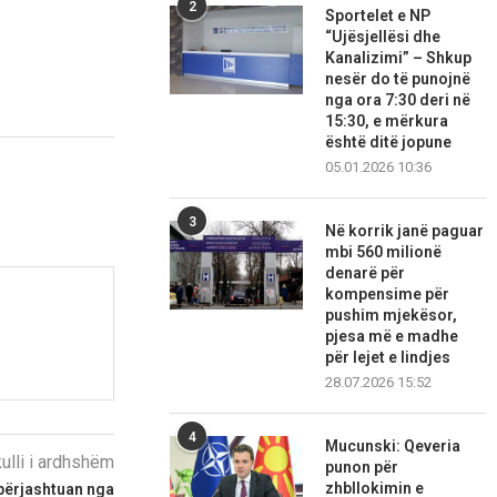
2
Sportelet e NP
“Ujësjellësi dhe
Kanalizimi” – Shkup
nesër do të punojnë
nga ora 7:30 deri në
15:30, e mërkura
është ditë jopune
05.01.2026 10:36
3
Në korrik janë paguar
mbi 560 milionë
denarë për
kompensime për
pushim mjekësor,
pjesa më e madhe
për lejet e lindjes
28.07.2026 15:52
4
Mucunski: Qeveria
kulli i ardhshëm
punon për
zhbllokimin e
 përjashtuan nga