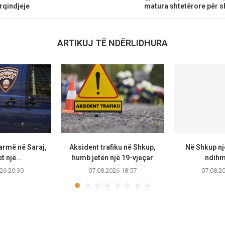
rqindjeje
matura shtetërore për s
ARTIKUJ TË NDËRLIDHURA
armë në Saraj,
Aksident trafiku në Shkup,
Në Shkup një
t një...
humb jetën një 19-vjeçar
ndihmo
26 20:30
07.08.2026 18:57
07.08.2