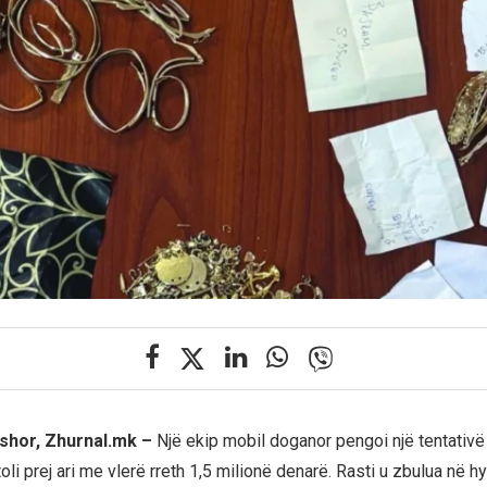
shor, Zhurnal.mk –
Një ekip mobil doganor pengoi një tentativë
li prej ari me vlerë rreth 1,5 milionë denarë. Rasti u zbulua në hyr