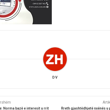
D V
parshëm
Arti
: Norma bazë e interesit u rrit
Rreth gjashtëdhjetë nxënës u