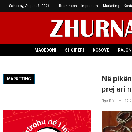
Saturday, August 8, 2026
Rreth nesh
Impresumi
Marketing
Kont
MAQEDONI
SHQIPËRI
KOSOVË
RAJON 
Në pikën
MARKETING
prej ari 
Nga
D V
16.0