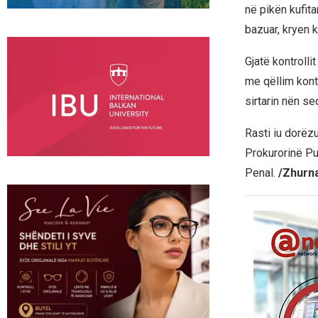
në pikën kufita
bazuar, kryen k
Gjatë kontrollit
me qëllim kont
sirtarin nën sed
Rasti iu dorëzu
Prokurorinë Pu
Penal.
/Zhurn