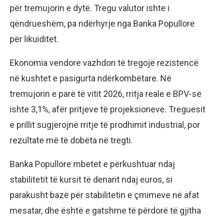
për tremujorin e dytë. Tregu valutor ishte i
qëndrueshëm, pa ndërhyrje nga Banka Popullore
për likuiditet.
Ekonomia vendore vazhdon të tregojë rezistencë
në kushtet e pasigurta ndërkombëtare. Në
tremujorin e parë të vitit 2026, rritja reale e BPV-së
ishte 3,1%, afër pritjeve të projeksioneve. Treguesit
e prillit sugjerojnë rritje të prodhimit industrial, por
rezultate më të dobëta në tregti.
Banka Popullore mbetet e përkushtuar ndaj
stabilitetit të kursit të denarit ndaj euros, si
parakusht bazë për stabilitetin e çmimeve në afat
mesatar, dhe është e gatshme të përdorë të gjitha