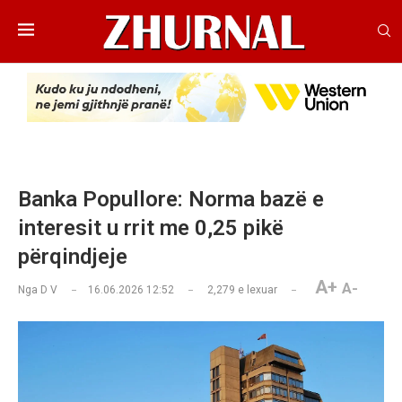
Banka Popullore: Norma bazë e
interesit u rrit me 0,25 pikë
përqindjeje
A+
A-
Nga
D V
16.06.2026 12:52
2,279
e lexuar