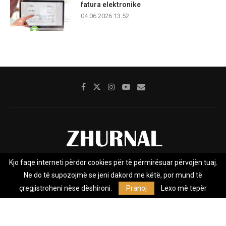
fatura elektronike
04.06.2026 13:52
Kjo faqe interneti përdor cookies për të përmirësuar përvojën tuaj.
Rreth nesh
Impresumi
Marketing
Kontakt
Ne do të supozojmë se jeni dakord me këtë, por mund të
Privacy Policy
çregjistroheni nëse dëshironi.
Pranoj
Lexo më tepër
Zhurnal.mk është Agjenci e Lajmeve e pavarur, e themeluar në vitin
2009, që e mbulon Maqedoninë, Kosovën, Shqipërinë edhe lajmet
nga bota.