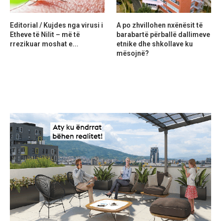
Editorial / Kujdes nga virusi i
A po zhvillohen nxënësit të
Etheve të Nilit – më të
barabartë përballë dallimeve
rrezikuar moshat e...
etnike dhe shkollave ku
mësojnë?