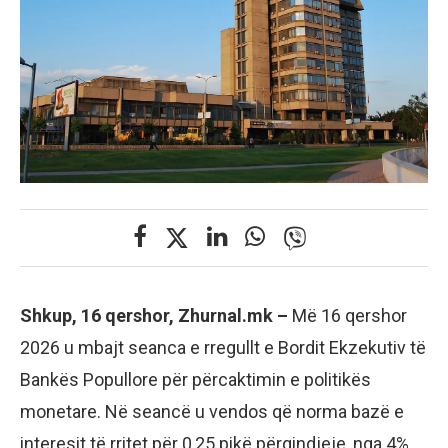
Shkup, 16 qershor, Zhurnal.mk –
Më 16 qershor
2026 u mbajt seanca e rregullt e Bordit Ekzekutiv të
Bankës Popullore për përcaktimin e politikës
monetare. Në seancë u vendos që norma bazë e
interesit të rritet për 0,25 pikë përqindjeje, nga 4%