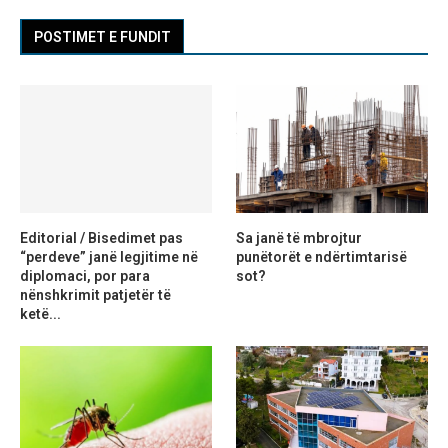
POSTIMET E FUNDIT
Editorial / Bisedimet pas
Sa janë të mbrojtur
“perdeve” janë legjitime në
punëtorët e ndërtimtarisë
diplomaci, por para
sot?
nënshkrimit patjetër të
ketë...