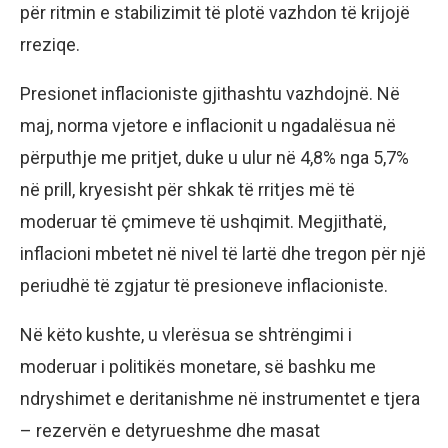
për ritmin e stabilizimit të plotë vazhdon të krijojë
rreziqe.
Presionet inflacioniste gjithashtu vazhdojnë. Në
maj, norma vjetore e inflacionit u ngadalësua në
përputhje me pritjet, duke u ulur në 4,8% nga 5,7%
në prill, kryesisht për shkak të rritjes më të
moderuar të çmimeve të ushqimit. Megjithatë,
inflacioni mbetet në nivel të lartë dhe tregon për një
periudhë të zgjatur të presioneve inflacioniste.
Në këto kushte, u vlerësua se shtrëngimi i
moderuar i politikës monetare, së bashku me
ndryshimet e deritanishme në instrumentet e tjera
– rezervën e detyrueshme dhe masat