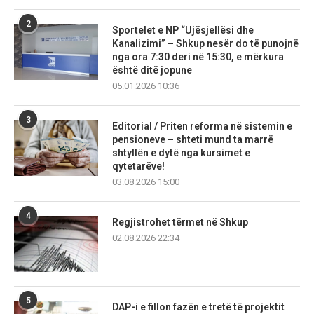
2
Sportelet e NP “Ujësjellësi dhe
Kanalizimi” – Shkup nesër do të punojnë
nga ora 7:30 deri në 15:30, e mërkura
është ditë jopune
05.01.2026 10:36
3
Editorial / Priten reforma në sistemin e
pensioneve – shteti mund ta marrë
shtyllën e dytë nga kursimet e
qytetarëve!
03.08.2026 15:00
4
Regjistrohet tërmet në Shkup
02.08.2026 22:34
5
DAP-i e fillon fazën e tretë të projektit