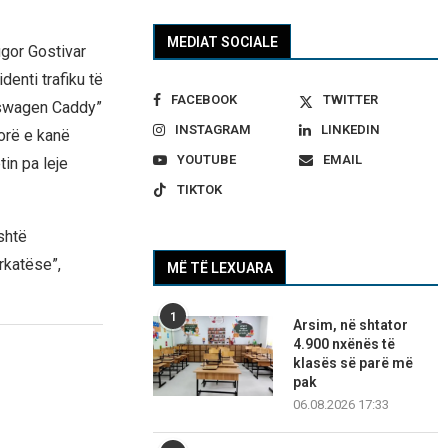
MEDIAT SOCIALE
ugor Gostivar
identi trafiku të
FACEBOOK
TWITTER
lkswagen Caddy”
INSTAGRAM
LINKEDIN
corë e kanë
YOUTUBE
EMAIL
tin pa leje
TIKTOK
shtë
rkatëse”,
MË TË LEXUARA
1
Arsim, në shtator
4.900 nxënës të
klasës së parë më
pak
06.08.2026 17:33