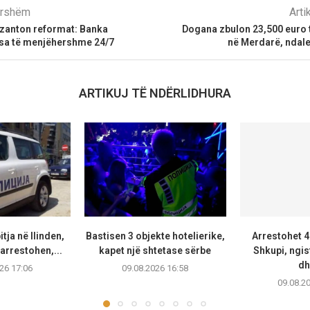
parshëm
Arti
ezanton reformat: Banka
​Dogana zbulon 23,500 euro
sa të menjëhershme 24/7
në Merdarë, ndal
ARTIKUJ TË NDËRLIDHURA
tja në Ilinden,
Bastisen 3 objekte hotelierike,
Arrestohet 4
arrestohen,...
kapet një shtetase sërbe
Shkupi, ngis
dh
26 17:06
09.08.2026 16:58
09.08.2