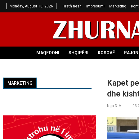
Monday, August 10, 2026
Rreth nesh
Impresumi
Marketing
Kont
MAQEDONI
SHQIPËRI
KOSOVË
RAJON 
Kapet per
MARKETING
dhe kisht
Nga
D. V.
03.