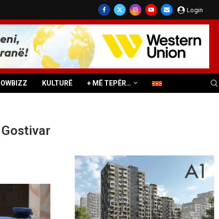
Login
HOWBIZZ
KULTURË
+ MË TEPËR…
ë Gostivar