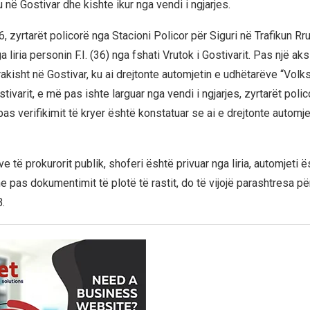
u në Gostivar dhe kishte ikur nga vendi i ngjarjes.
 zyrtarët policorë nga Stacioni Policor për Siguri në Trafikun Rr
 liria personin F.I. (36) nga fshati Vrutok i Gostivarit. Pas një aks
akisht në Gostivar, ku ai drejtonte automjetin e udhëtarëve “Vo
tivarit, e më pas ishte larguar nga vendi i ngjarjes, zyrtarët poli
pas verifikimit të kryer është konstatuar se ai e drejtonte automje
të prokurorit publik, shoferi është privuar nga liria, automjeti ë
 pas dokumentimit të plotë të rastit, do të vijojë parashtresa pë
.