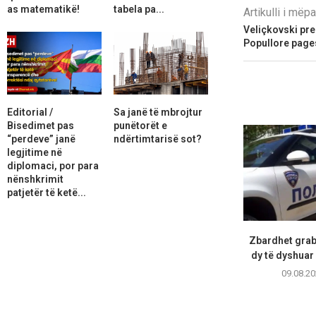
as matematikë!
tabela pa...
Artikulli i më
Veliçkovski pr
Popullore page
Editorial /
Sa janë të mbrojtur
Bisedimet pas
punëtorët e
“perdeve” janë
ndërtimtarisë sot?
legjitime në
diplomaci, por para
nënshkrimit
patjetër të ketë...
Zbardhet grabi
dy të dyshuar 
09.08.20