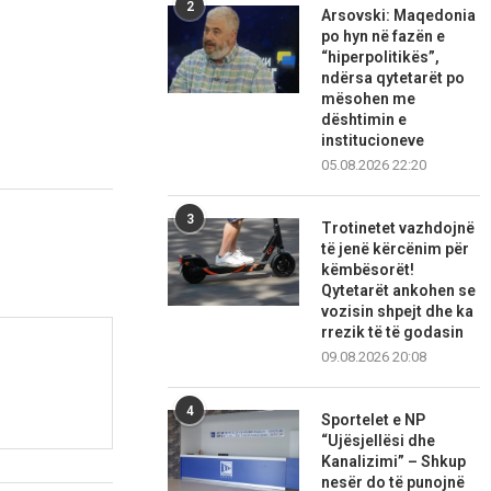
2
Arsovski: Maqedonia
po hyn në fazën e
“hiperpolitikës”,
ndërsa qytetarët po
mësohen me
dështimin e
institucioneve
05.08.2026 22:20
3
Trotinetet vazhdojnë
të jenë kërcënim për
këmbësorët!
Qytetarët ankohen se
vozisin shpejt dhe ka
rrezik të të godasin
09.08.2026 20:08
4
Sportelet e NP
“Ujësjellësi dhe
Kanalizimi” – Shkup
nesër do të punojnë