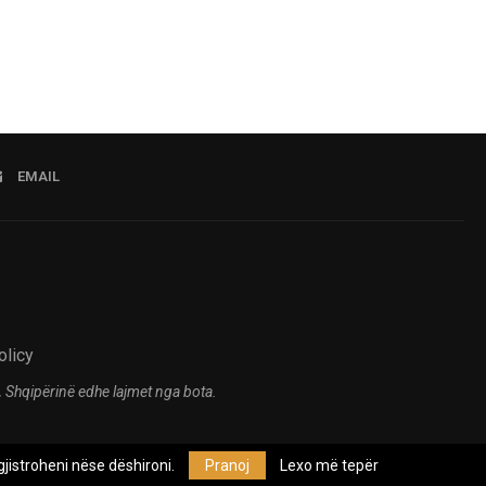
EMAIL
olicy
 Shqipërinë edhe lajmet nga bota.
jistroheni nëse dëshironi.
Pranoj
Lexo më tepër