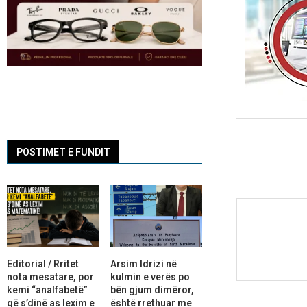
POSTIMET E FUNDIT
Editorial / Rritet
Arsim Idrizi në
nota mesatare, por
kulmin e verës po
kemi “analfabetë”
bën gjum dimëror,
që s’dinë as lexim e
është rrethuar me