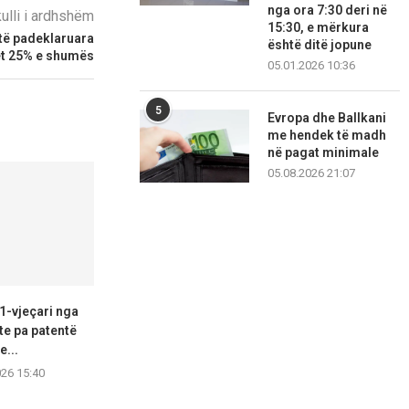
nga ora 7:30 deri në
kulli i ardhshëm
15:30, e mërkura
 të padeklaruara
është ditë jopune
et 25% e shumës
05.01.2026 10:36
5
Evropa dhe Ballkani
me hendek të madh
në pagat minimale
05.08.2026 21:07
1-vjeçari nga
Arrestohen 4 persona në
Radishan, mo
te pa patentë
Shkup, policia ju gjeti...
vjeçar humbi j
e...
46-v
09.08.2026 11:46
026 15:40
08.08.2