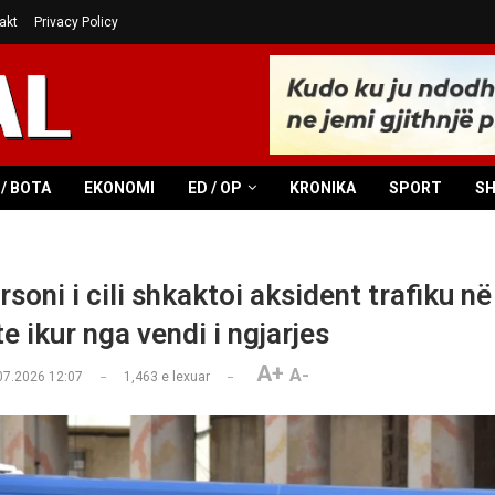
akt
Privacy Policy
/ BOTA
EKONOMI
ED / OP
KRONIKA
SPORT
S
soni i cili shkaktoi aksident trafiku n
e ikur nga vendi i ngjarjes
A+
A-
07.2026 12:07
1,463
e lexuar