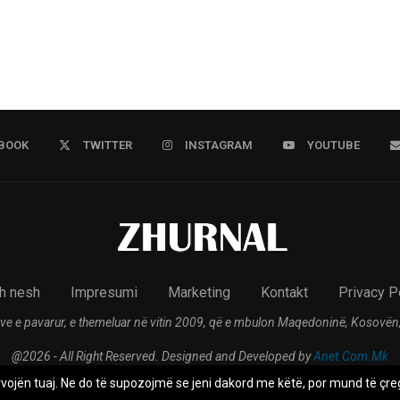
BOOK
TWITTER
INSTAGRAM
YOUTUBE
h nesh
Impresumi
Marketing
Kontakt
Privacy P
ve e pavarur, e themeluar në vitin 2009, që e mbulon Maqedoninë, Kosovën,
@2026 - All Right Reserved. Designed and Developed by
Anet.Com.Mk
rvojën tuaj. Ne do të supozojmë se jeni dakord me këtë, por mund të çreg