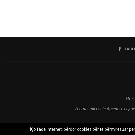
FACE
Rret
Zhurnal.mk është Agjenci e Lajme
Kjo faqe interneti përdor cookies për të përmirësuar pë