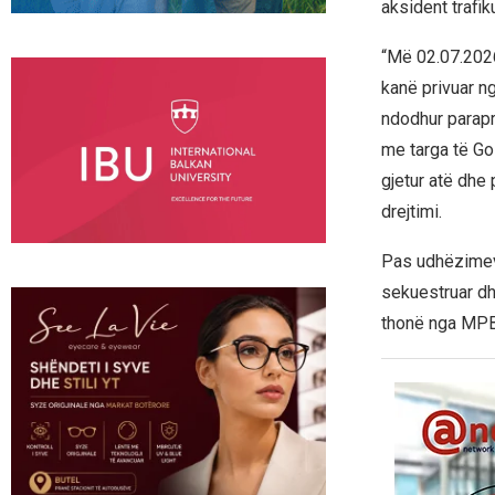
aksident trafik
“Më 02.07.2026,
kanë privuar nga
ndodhur parapr
me targa të Gos
gjetur atë dhe 
drejtimi.
Pas udhëzimeve 
sekuestruar dhe
thonë nga MPB