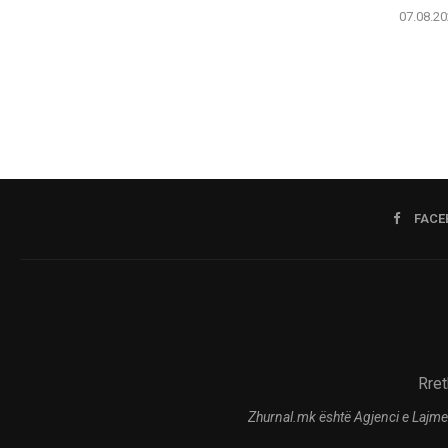
07.08.20
FACE
Rret
Zhurnal.mk është Agjenci e Lajme