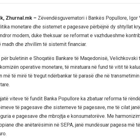
ik, Zhurnal.mk –
Zëvendësguvernatori i Bankës Popullore, Igor 
litika monetare dhe sistemet e pagesave përbëjnë dy shtyllat kr
ndror modern, duke theksuar se reformat e vazhdueshme kontri
ë madh dhe zhvillim të sistemit financiar.
tij për buletinin e Shoqatës Bankare të Maqedonisë, Velichkovski 
ornizën operative monetare, të miratuara në fund të vitit të kalua
n më të mirë të tregut ndërbankar të parasë dhe në transmetimin
tare.
gjatë viteve të fundit Banka Popullore ka zbatuar reforma të rën
imeve të pagesave dhe sistemeve të pagesave, me të cilat janë r
siguria e pagesave dhe mbrojtja e konsumatorëve. Me harmonizi
ropiane dhe anëtarësimin në SEPA, janë mundësuar pagesa më të
uro.