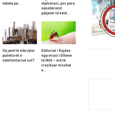
tabela pa...
diplomaci, por para
nënshkrimit
patjetër të ketë...
Sa janë të mbrojtur
Editorial / Kujdes
punëtorët e
nga virusi i Etheve
ndërtimtarisë sot?
të Nilit – më të
rrezikuar moshat
e...