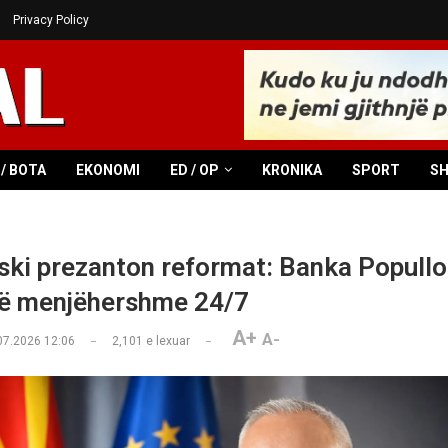
Privacy Policy
/ BOTA
EKONOMI
ED / OP
KRONIKA
SPORT
S
ski prezanton reformat: Banka Popullo
të menjëhershme 24/7
A+
A-
07.2026 12:06
2,101
e lexuar