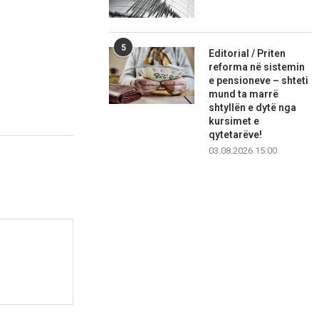
5
Editorial / Priten
reforma në sistemin
e pensioneve – shteti
mund ta marrë
shtyllën e dytë nga
kursimet e
qytetarëve!
03.08.2026 15:00