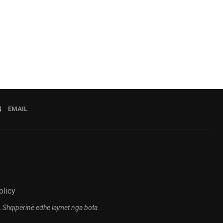
07.08.2
EMAIL
olicy
 Shqipërinë edhe lajmet nga bota.