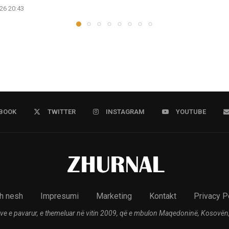
26 20:43
BOOK
TWITTER
INSTAGRAM
YOUTUBE
h nesh
Impresumi
Marketing
Kontakt
Privacy P
ve e pavarur, e themeluar në vitin 2009, që e mbulon Maqedoninë, Kosovën,