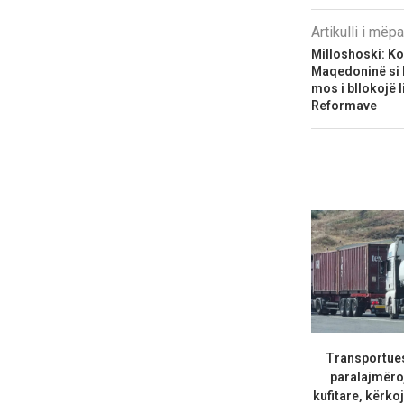
Artikulli i më
Milloshoski: Ko
Maqedoninë si 
mos i bllokojë 
Reformave
Transportuesi
paralajmëro
kufitare, kërkoj