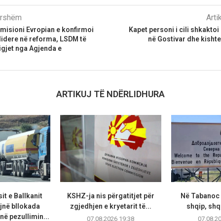
parshëm
Arti
misioni Evropian e konfirmoi
Kapet personi i cili shkaktoi
lidere në reforma, LSDM të
në Gostivar dhe kishte
ligjet nga Agjenda e
ARTIKUJ TË NDËRLIDHURA
t e Ballkanit
KSHZ-ja nis përgatitjet për
Në Tabanoc 
jnë bllokada
zgjedhjen e kryetarit të...
shqip, shqi
në pezullimin...
07.08.2026 19:38
07.08.2