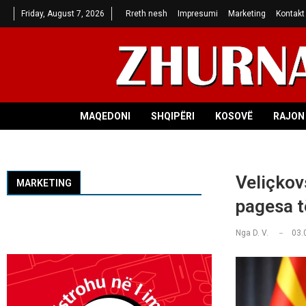
Friday, August 7, 2026
Rreth nesh
Impresumi
Marketing
Kontakt
MAQEDONI
SHQIPËRI
KOSOVË
RAJON 
Veliçkov
MARKETING
pagesa 
Nga
D. V.
03.