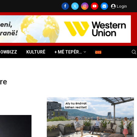
Login
HOWBIZZ
KULTURË
+ MË TEPËR…
re