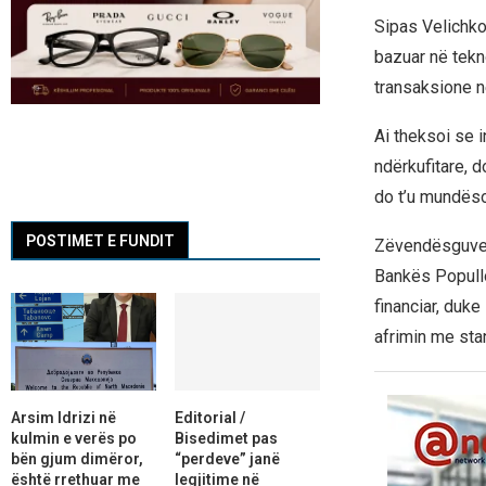
Sipas Velichkov
bazuar në tekn
transaksione në
Ai theksoi se 
ndërkufitare, 
do t’u mundëso
POSTIMET E FUNDIT
Zëvendësguvern
Bankës Popullo
financiar, duk
afrimin me sta
Arsim Idrizi në
Editorial /
kulmin e verës po
Bisedimet pas
bën gjum dimëror,
“perdeve” janë
është rrethuar me
legjitime në