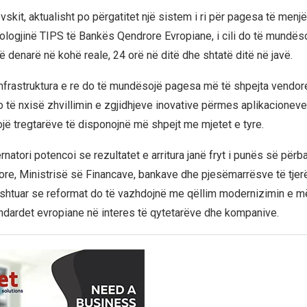
skit, aktualisht po përgatitet një sistem i ri për pagesa të menj
ologjinë TIPS të Bankës Qendrore Evropiane, i cili do të mundës
 denarë në kohë reale, 24 orë në ditë dhe shtatë ditë në javë.
infrastruktura e re do të mundësojë pagesa më të shpejta vendor
do të nxisë zhvillimin e zgjidhjeve inovative përmes aplikacionev
jë tregtarëve të disponojnë më shpejt me mjetet e tyre.
atori potencoi se rezultatet e arritura janë fryt i punës së përb
re, Ministrisë së Financave, bankave dhe pjesëmarrësve të tjerë
e shtuar se reformat do të vazhdojnë me qëllim modernizimin e 
ndardet evropiane në interes të qytetarëve dhe kompanive.