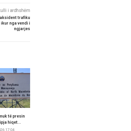
kulli i ardhshëm
 aksident trafiku
 ikur nga vendi i
ngjarjes
nuk të presin
Një turist nga RMV ka pësuar
Komuna e Ma
pja hiqet...
lëndime serioze...
modernizohet 
pranë Sh
026 17:04
07.08.2026 17:02