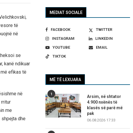
MEDIAT SOCIALE
Velichkovski,
yesore të
FACEBOOK
TWITTER
buojnë në
INSTAGRAM
LINKEDIN
YOUTUBE
EMAIL
theksoi se
TIKTOK
r, kanë ndikuar
 më efikas të
MË TË LEXUARA
dësishme në
1
Arsim, në shtator
ritur
4.900 nxënës të
klasës së parë më
min me
pak
 shpejta dhe
06.08.2026 17:33