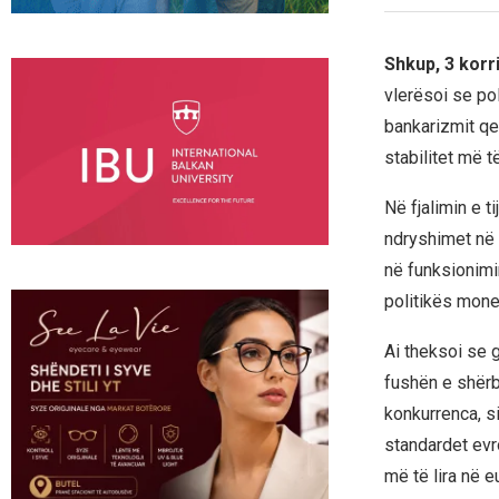
Shkup, 3 korr
vlerësoi se po
bankarizmit qe
stabilitet më t
Në fjalimin e 
ndryshimet në k
në funksionimi
politikës mone
Ai theksoi se 
fushën e shërb
konkurrenca, 
standardet ev
më të lira në e