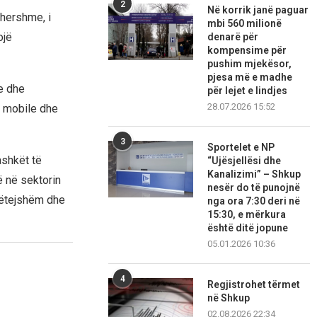
2
Në korrik janë paguar
ëhershme, i
mbi 560 milionë
ojë
denarë për
kompensime për
pushim mjekësor,
pjesa më e madhe
e dhe
për lejet e lindjes
28.07.2026 15:52
e mobile dhe
3
Sportelet e NP
ashkët të
“Ujësjellësi dhe
Kanalizimi” – Shkup
 në sektorin
nesër do të punojnë
mëtejshëm dhe
nga ora 7:30 deri në
15:30, e mërkura
është ditë jopune
05.01.2026 10:36
4
Regjistrohet tërmet
në Shkup
02.08.2026 22:34