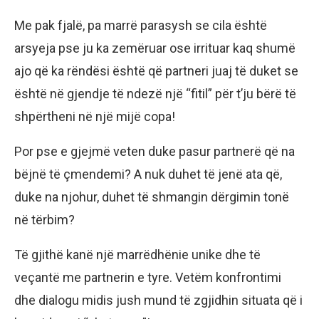
Me pak fjalë, pa marrë parasysh se cila është
arsyeja pse ju ka zemëruar ose irrituar kaq shumë
ajo që ka rëndësi është që partneri juaj të duket se
është në gjendje të ndezë një “fitil” për t’ju bërë të
shpërtheni në një mijë copa!
Por pse e gjejmë veten duke pasur partnerë që na
bëjnë të çmendemi? A nuk duhet të jenë ata që,
duke na njohur, duhet të shmangin dërgimin tonë
në tërbim?
Të gjithë kanë një marrëdhënie unike dhe të
veçantë me partnerin e tyre. Vetëm konfrontimi
dhe dialogu midis jush mund të zgjidhin situata që i