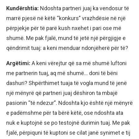
Kundërshtia:
Ndoshta partneri juaj ka vendosur të
marrë pjesë në këtë “konkurs” vrazhdësie në një
përpjekje për të parë kush nxehet i pari ose më
shumë. Me pak fjalë, mund të jetë një përgjigje e
qëndrimit tuaj: a keni menduar ndonjëherë për të?
Argëtimi:
A keni vërejtur që sa më shumë luftoni
me partnerin tuaj, aq më shumë… doni të bëni
dashuri? Shpërthimet tuaja të vogla mund të jenë
një mënyrë që partneri juaj dëshiron ta mbajë
pasionin “të ndezur”. Ndoshta kjo është një mënyrë
e padëmshme për ta bërë këtë, ose ndoshta ata
nuk e kuptojnë se po testojnë durimin tuaj. Me pak
fjalë, përpiquni të kuptoni se cilat janë synimet e tij