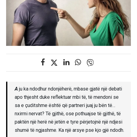
A
ju ka ndodhur ndonjëherë, mbase gjatë një debati
apo thjesht duke reflektuar mbi të, të mendoni se
sa e çuditshme është që partneri juaj ju bën të…
nxirrni nervat? Të gjithë, ose pothuajse të gjithë, të
paktën një herë në jetën e tyre përjetojnë një ndjesi
shumë të ngjashme. Ka një arsye pse kjo gjë ndodh.