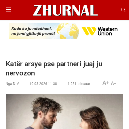
Katër arsye pse partneri juaj ju
nervozon
A+
A-
Nga
D. V.
10.03.2026 11:38
1,951
e lexuar