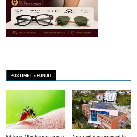
POSTIMET E FUNDIT
Editorial / Kujdes nga virusi i
A po zhvillohen nxënësit të