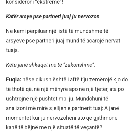
konsideroni “ekstreme”!
Katër arsye pse partneri juaj ju nervozon
Ne kemi përpiluar një listë të mundshme të
arsyeve pse partneri juaj mund të acarojë nervat
tuaja.
Këtu janë shkaqet më të “zakonshme”:
Fuqia:
nëse dikush është i aftë t’ju zemërojë kjo do
të thotë që, në një mënyrë apo në një tjetër, ata po
ushtrojnë një pushtet mbi ju. Mundohuni të
analizoni më mirë sjelljen e partnerit tuaj: A janë
momentet kur ju nervozoheni ato që gjithmonë
kanë të bëjnë me një situatë të veçantë?