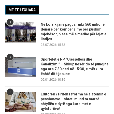
MË TË LEXUARA
1
Në korrik janë paguar mbi 560 milionë
denarë për kompensime për pushim
mjekësor, pjesa më e madhe për lejet e
lindjes
28.07.2026 15:52
2
Sportelet e NP “Ujësjellësi dhe
Kanalizimi” – Shkup nesër do të punojnë
nga ora 7:30 deri në 15:30, e mërkura
është ditë jopune
05.01.2026 10:36
3
Editorial / Priten reforma në sistemin e
pensioneve – shteti mund ta marrë
shtyllën e dytë nga kursimet e
qytetarëve!