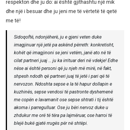
respekton dhe ju do: ai është gjithashtu një mik
dhe një i besuar dhe ju jeni me të vërtetë të qetë
me të!
Sidoqoftë, ndonjëherë, ju e gjeni veten duke
imagjinuar një jetë pa askënd përreth: konkretisht,
kohët që imagjinoni se jeni vetëm, janë ato në të
cilat partneri juaj … ju ka irrituar deri në vdekje! Edhe
nëse ai është personi që ju njeh më mirë, në fakt,
shpesh ndodh që partneri juaj të jetë i pari që të
nervozon. Ndoshta sepse e la të hapur dollapin e
kuzhinës, sepse vendosi të pastronte dyshemenë
me copën e lavamanit ose sepse shtrati i tij është
akoma i parregulluar. Ose ju bëri nervoz duke u
zhdukur me orë të tëra pa lajmëruar, ose harroi të
blejë bukë gjatë rrugës për në shtëpi.