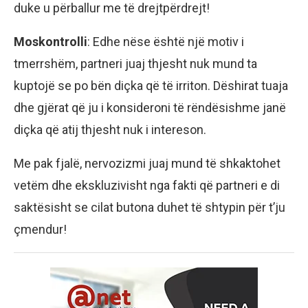
duke u përballur me të drejtpërdrejt!
Moskontrolli
: Edhe nëse është një motiv i
tmerrshëm, partneri juaj thjesht nuk mund ta
kuptojë se po bën diçka që të irriton. Dëshirat tuaja
dhe gjërat që ju i konsideroni të rëndësishme janë
diçka që atij thjesht nuk i intereson.
Me pak fjalë, nervozizmi juaj mund të shkaktohet
vetëm dhe ekskluzivisht nga fakti që partneri e di
saktësisht se cilat butona duhet të shtypin për t’ju
çmendur!