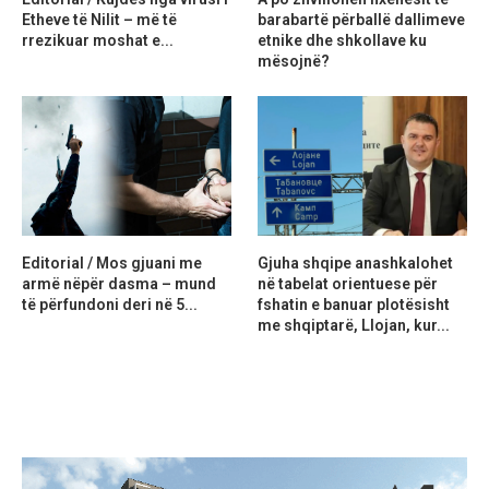
Etheve të Nilit – më të
barabartë përballë dallimeve
rrezikuar moshat e...
etnike dhe shkollave ku
mësojnë?
Editorial / Mos gjuani me
Gjuha shqipe anashkalohet
armë nëpër dasma – mund
në tabelat orientuese për
të përfundoni deri në 5...
fshatin e banuar plotësisht
me shqiptarë, Llojan, kur...