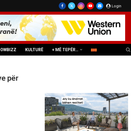
Login
HOWBIZZ
KULTURË
+ MË TEPËR…
ve për