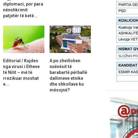
diplomaci, por para
nënshkrimit
patjetër të ketë...
Editorial / Kujdes
A po zhvillohen
nga virusi i Etheve
nxënësit të
të Nilit – më të
barabartë përballë
rrezikuar moshat
dallimeve etnike
e...
dhe shkollave ku
mësojnë?