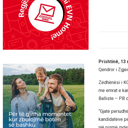
Prishtinë, 13
Qendror i Zgjed
Zëdhënësi i KQZ
me emrat e kand
Balliste – P.B 
“Gjatë periudhë
kandidatëve për
një nismë qytet