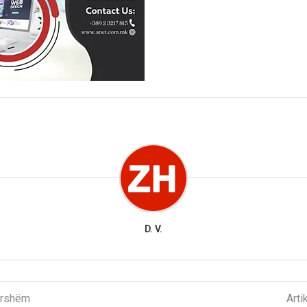
D. V.
parshëm
Arti