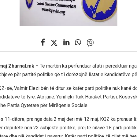
 maj Zhurnal.mk –
Të martën ka përfunduar afati i përcaktuar ng
hjeve për partitë politike që t’i dorëzojnë listat e kandidatëve p
-së, Valmir Elezi bën të ditur se katër parti politike nuk kanë do
idatëve të tyre. Ato janë: Yeniliçki Türk Haraket Partisi, Kosovs
dhe Partia Qytetare për Mirëqenie Sociale.
s 11-ditore, pra nga data 2 maj deri më 12 maj, KQZ ka pranuar li
 deputetë nga 23 subjekte politike, prej të cilave 18 parti politik
are dhe një kandidat i pavarur. Katër parti politike, të cilat më her