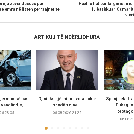
on një zëvendësues për
Haxhiu flet për largimet e i
tre emra në listën për trajner të
iu bashkuan Osmanit: 
vler
ARTIKUJ TË NDËRLIDHURA
Gjermanisë pas
Gjini: As një milion vota nuk e
Spanja ekstr
vendlindje,...
shndërrojnë...
Dukagjin 
protagon
26 23:05
06.08.2026 21:25
06.08.2