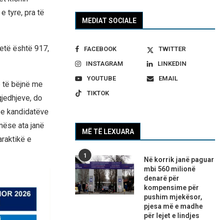
e tyre, pra të
MEDIAT SOCIALE
tetë është 917,
FACEBOOK
TWITTER
INSTAGRAM
LINKEDIN
YOUTUBE
EMAIL
ë të bëjnë me
TIKTOK
gjedhjeve, do
n e kandidatëve
 nëse ata janë
MË TË LEXUARA
araktikë e
1
Në korrik janë paguar
mbi 560 milionë
denarë për
kompensime për
pushim mjekësor,
pjesa më e madhe
për lejet e lindjes