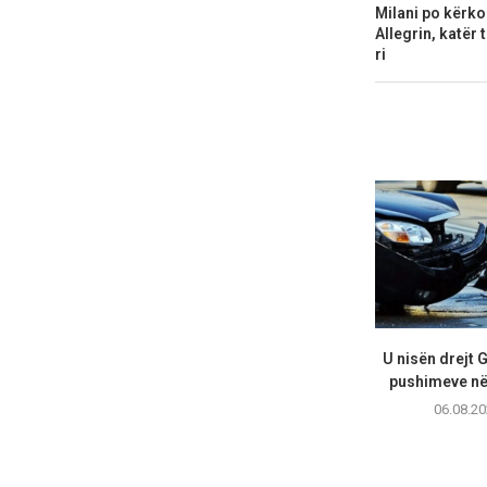
Milani po kërk
Allegrin, katër 
ri
U nisën drejt 
pushimeve në 
06.08.20