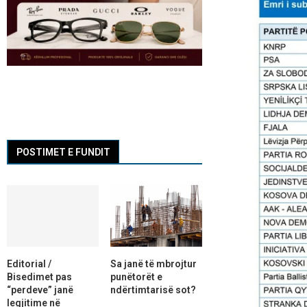
POSTIMET E FUNDIT
Editorial /
Sa janë të mbrojtur
Bisedimet pas
punëtorët e
“perdeve” janë
ndërtimtarisë sot?
legjitime në