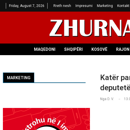
Friday, August 7, 2026
Rreth nesh
Impresumi
Marketing
Kontakt
MAQEDONI
SHQIPËRI
KOSOVË
RAJON 
Katër par
MARKETING
deputet
Nga
D. V.
13.