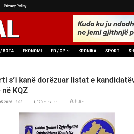
Privacy Policy
/ BOTA
EKONOMI
ED / OP
KRONIKA
SPORT
S
ti s’i kanë dorëzuar listat e kandidatë
ë në KQZ
A+
A-
05.2026 12:03
1,970
e lexuar