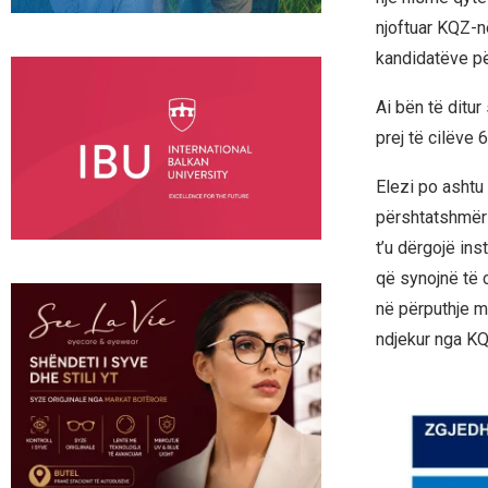
njoftuar KQZ-n
kandidatëve pë
Ai bën të ditu
prej të cilëve 
Elezi po ashtu
përshtatshmëri
t’u dërgojë in
që synojnë të 
në përputhje me
ndjekur nga KQ