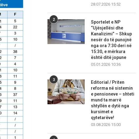
28.07.2026 15:52
2
Sportelet e NP
“Ujësjellësi dhe
Kanalizimi” – Shkup
nesër do të punojnë
nga ora 7:30 deri në
15:30, e mërkura
është ditë jopune
05.01.2026 10:36
3
Editorial / Priten
reforma në sistemin
e pensioneve – shteti
mund ta marrë
shtyllën e dytë nga
kursimet e
qytetarëve!
03.08.2026 15:00