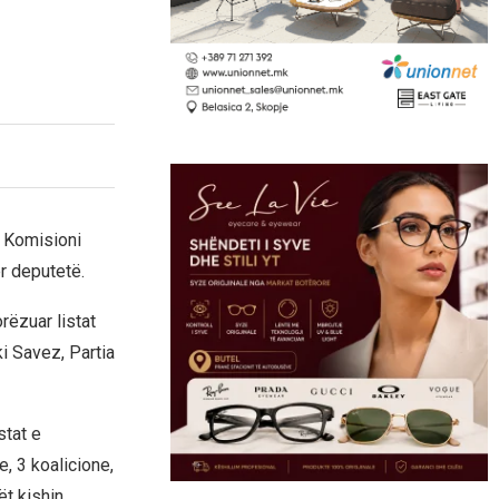
a Komisioni
ër deputetë.
rëzuar listat
ki Savez, Partia
stat e
e, 3 koalicione,
ët kishin