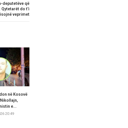
sh-deputetëve që
Qytetarët do t’i
ësojnë veprimet
adon në Kosovë
Abdixhiku: Po tentojmë t’i
KDI: Kuven
Nikollajn,
shmangim zgjedhjet, LDK
konstituohe
istin e...
duhet...
negoci
026 20:49
06.08.2026 20:36
06.08.2