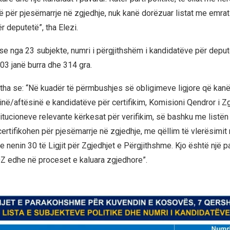
ë për pjesëmarrje në zgjedhje, nuk kanë dorëzuar listat me emrat 
r deputetë”, tha Elezi.
r se nga 23 subjekte, numri i përgjithshëm i kandidatëve për depu
603 janë burra dhe 314 gra.
 tha se: “Në kuadër të përmbushjes së obligimeve ligjore që kan
në/aftësinë e kandidatëve për certifikim, Komisioni Qendror i Z
stitucioneve relevante kërkesat për verifikim, së bashku me listë
certifikohen për pjesëmarrje në zgjedhje, me qëllim të vlerësimit
 nenin 30 të Ligjit për Zgjedhjet e Përgjithshme. Kjo është një p
Z edhe në proceset e kaluara zgjedhore”.