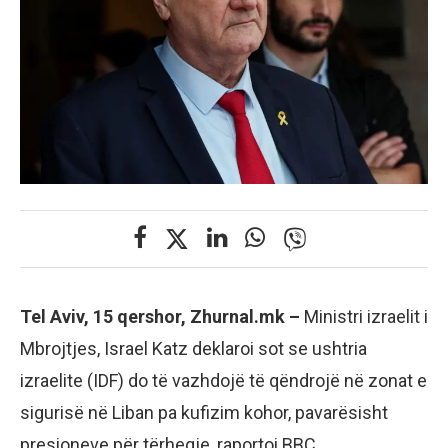
Tel Aviv, 15 qershor, Zhurnal.mk –
Ministri izraelit i
Mbrojtjes, Israel Katz deklaroi sot se ushtria
izraelite (IDF) do të vazhdojë të qëndrojë në zonat e
sigurisë në Liban pa kufizim kohor, pavarësisht
presioneve për tërheqje, raportoi BBC.