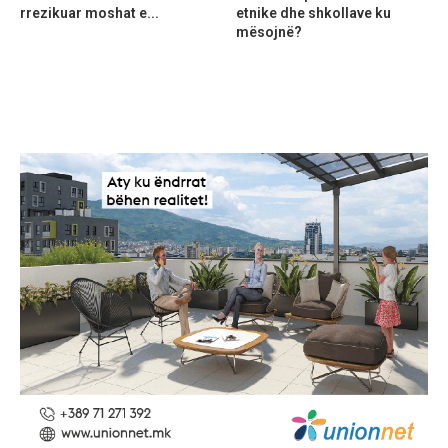
rrezikuar moshat e...
etnike dhe shkollave ku
mësojnë?