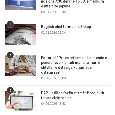
nga ora 7:30 deri në 15:30, e mërkura
është ditë jopune
05.01.2026 10:36
3
Regjistrohet tërmet në Shkup
02.08.2026 22:34
4
Editorial / Priten reforma në sistemin e
pensioneve – shteti mund ta marrë
shtyllën e dytë nga kursimet e
qytetarëve!
03.08.2026 15:00
5
DAP-i e fillon fazën e tretë të projektit
fatura elektronike
04.06.2026 13:52