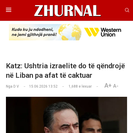
Katz: Ushtria izraelite do të qëndrojë
në Liban pa afat të caktuar
A+
A-
Nga
D V
15.06.2026 13:52
1,688
e lexuar