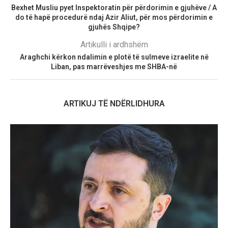
Bexhet Musliu pyet Inspektoratin për përdorimin e gjuhëve / A
do të hapë procedurë ndaj Azir Aliut, për mos përdorimin e
gjuhës Shqipe?
Artikulli i ardhshëm
Araghchi kërkon ndalimin e plotë të sulmeve izraelite në
Liban, pas marrëveshjes me SHBA-në
ARTIKUJ TË NDËRLIDHURA