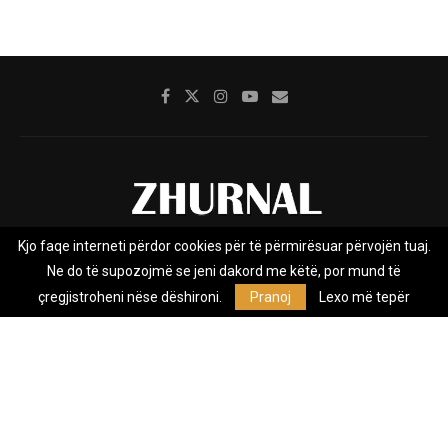
Kjo faqe interneti përdor cookies për të përmirësuar përvojën tuaj.
Rreth nesh
Impresumi
Marketing
Kontakt
Ne do të supozojmë se jeni dakord me këtë, por mund të
Privacy Policy
çregjistroheni nëse dëshironi.
Pranoj
Lexo më tepër
Zhurnal.mk është Agjenci e Lajmeve e pavarur, e themeluar në vitin
2009, që e mbulon Maqedoninë, Kosovën, Shqipërinë edhe lajmet
nga bota.
@2026 - All Right Reserved. Designed and Developed by
Anet.Com.Mk