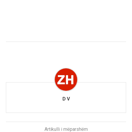
D V
Artikulli i mëparshëm