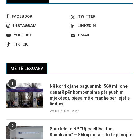
FACEBOOK
TWITTER
INSTAGRAM
LINKEDIN
YOUTUBE
EMAIL
TIKTOK
MË TË LEXUARA
1
Në korrik janë paguar mbi 560 milionë
denarë për kompensime për pushim
mjekësor, pjesa më e madhe për lejet e
lindjes
28.07.2026 15:52
2
Sportelet e NP “Ujësjellësi dhe
Kanalizimi” – Shkup nesër do të punojnë