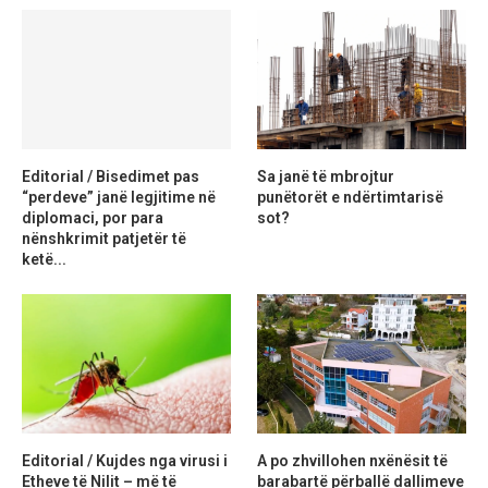
Editorial / Bisedimet pas
Sa janë të mbrojtur
“perdeve” janë legjitime në
punëtorët e ndërtimtarisë
diplomaci, por para
sot?
nënshkrimit patjetër të
ketë...
Editorial / Kujdes nga virusi i
A po zhvillohen nxënësit të
Etheve të Nilit – më të
barabartë përballë dallimeve