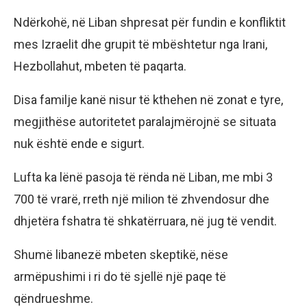
Ndërkohë, në Liban shpresat për fundin e konfliktit
mes Izraelit dhe grupit të mbështetur nga Irani,
Hezbollahut, mbeten të paqarta.
Disa familje kanë nisur të kthehen në zonat e tyre,
megjithëse autoritetet paralajmërojnë se situata
nuk është ende e sigurt.
Lufta ka lënë pasoja të rënda në Liban, me mbi 3
700 të vrarë, rreth një milion të zhvendosur dhe
dhjetëra fshatra të shkatërruara, në jug të vendit.
Shumë libanezë mbeten skeptikë, nëse
armëpushimi i ri do të sjellë një paqe të
qëndrueshme.