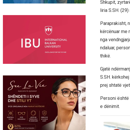
Shkupit, zyrta
liria S.SH. (29
​Paraprakisht, 
kërcënuar me n
nga vendngjarj
ndaluar, person
thikë.
​Gjatë ndërmar
S.SH. kërkohej
prej shtatë vjet
​Personi është
e dënimit.