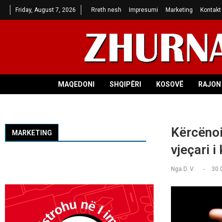
Friday, August 7, 2026
Rreth nesh
Impresumi
Marketing
Kontakt
MAQEDONI
SHQIPËRI
KOSOVË
RAJON 
Kërcënoi
MARKETING
vjeçari 
Nga
D. V.
30.