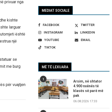
në privuar nga
MEDIAT SOCIALE
 dhe kishte
FACEBOOK
TWITTER
shte larguar
INSTAGRAM
LINKEDIN
automjeti është
YOUTUBE
EMAIL
uestrua një
TIKTOK
statuar se
imit me burg
MË TË LEXUARA
1
Arsim, në shtator
ës për vuajtjen
4.900 nxënës të
klasës së parë më
pak
06.08.2026 17:33