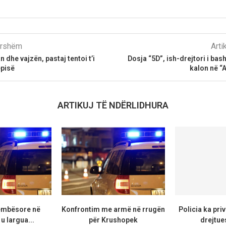
parshëm
Arti
 dhe vajzën, pastaj tentoi t’i
Dosja “5D”, ish-drejtori i bas
ëpisë
kalon në “A
ARTIKUJ TË NDËRLIDHURA
këmbësore në
Konfrontim me armë në rrugën
Policia ka priv
u largua...
për Krushopek
drejtue