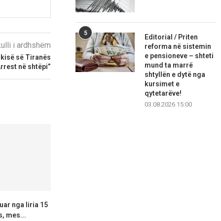
5
Editorial / Priten
kulli i ardhshëm
reforma në sistemin
e pensioneve – shteti
hkisë së Tiranës
mund ta marrë
rrest në shtëpi”
shtyllën e dytë nga
kursimet e
qytetarëve!
03.08.2026 15:00
uar nga liria 15
Aksident i rëndë trafiku pranë
Inçizoi objek
s, mes...
Berovës,16‑vjeçari dërgohet
Radozhë, arre