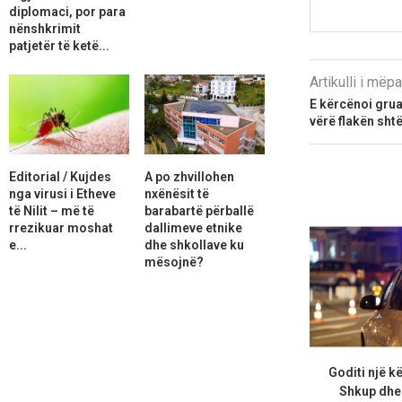
diplomaci, por para
nënshkrimit
patjetër të ketë...
Artikulli i më
E kërcënoi gruan
vërë flakën sht
Editorial / Kujdes
A po zhvillohen
nga virusi i Etheve
nxënësit të
të Nilit – më të
barabartë përballë
rrezikuar moshat
dallimeve etnike
e...
dhe shkollave ku
mësojnë?
Goditi një 
Shkup dhe 