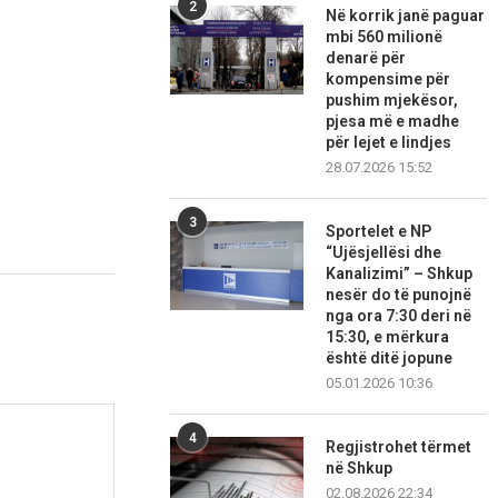
2
Në korrik janë paguar
mbi 560 milionë
denarë për
kompensime për
pushim mjekësor,
pjesa më e madhe
për lejet e lindjes
28.07.2026 15:52
3
Sportelet e NP
“Ujësjellësi dhe
Kanalizimi” – Shkup
nesër do të punojnë
nga ora 7:30 deri në
15:30, e mërkura
është ditë jopune
05.01.2026 10:36
4
Regjistrohet tërmet
në Shkup
02.08.2026 22:34