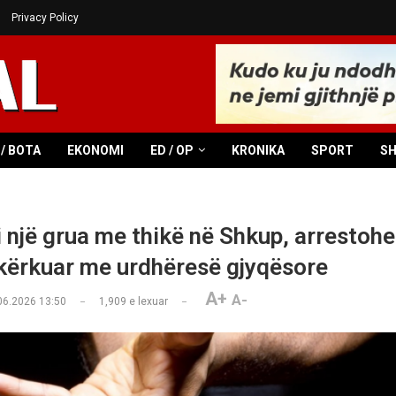
Privacy Policy
/ BOTA
EKONOMI
ED / OP
KRONIKA
SPORT
S
 një grua me thikë në Shkup, arrestohe
i kërkuar me urdhëresë gjyqësore
A+
A-
06.2026 13:50
1,909
e lexuar