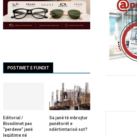
POSTIMET E FUNDIT
Editorial /
Sa janë të mbrojtur
Bisedimet pas
punëtorët e
“perdeve” janë
ndërtimtarisë sot?
legjitime në