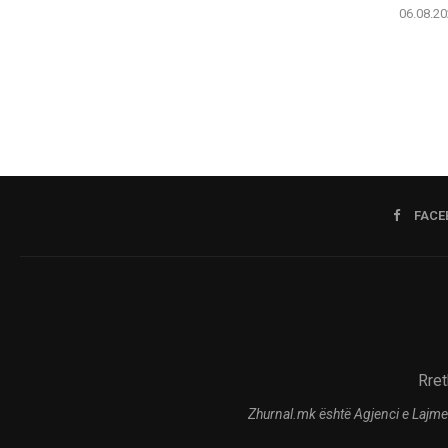
06.08.20
FACE
Rret
Zhurnal.mk është Agjenci e Lajme