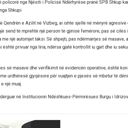
rë policorë nga Njësiti i Policisë Ndërhyrëse pranë SPB Shkup ka
) nga Shkupi.
në Qendrën e Azilit në Vizbeg, ai ishte sjellë në mënyrë agresive
jë send të mprehtë një person të gjinisë femërore, pas së cilës i
a me një automjet taksi. Së shpejti, pas ndërmarrjes së masave, 
i është privuar nga liria, ndërsa gjatë kontrollit iu gjet dhe iu sek
rjes së masave dhe verifikimit në evidencën operative, është kon
 me urdhëresë gjyqësore për vuajtjen e pjesës së mbetur të dën
 e një muaj.
 dërguar në Institucionin Ndëshkues-Përmirësues Burgu i Idrizov