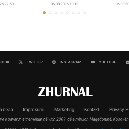
26 22:58
06.08.2026 19:12
06.08.2
BOOK
TWITTER
INSTAGRAM
YOUTUBE
h nesh
Impresumi
Marketing
Kontakt
Privacy P
ve e pavarur, e themeluar në vitin 2009, që e mbulon Maqedoninë, Kosovën,