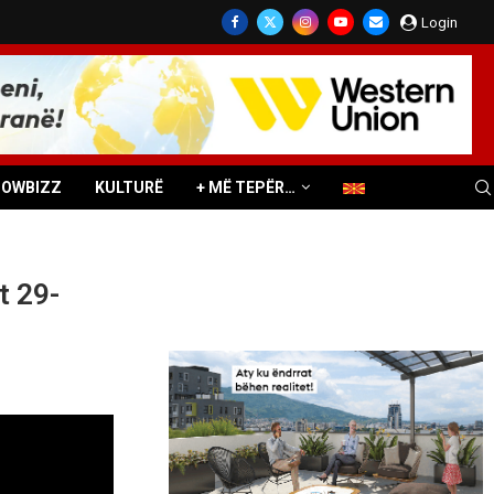
Login
HOWBIZZ
KULTURË
+ MË TEPËR…
t 29-