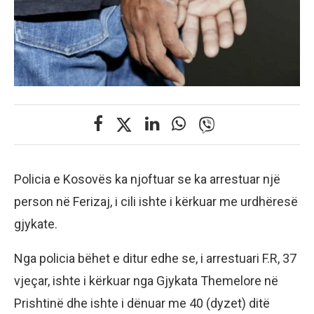
Policia e Kosovës ka njoftuar se ka arrestuar një
person në Ferizaj, i cili ishte i kërkuar me urdhëresë
gjykate.
Nga policia bëhet e ditur edhe se, i arrestuari F.R, 37
vjeçar, ishte i kërkuar nga Gjykata Themelore në
Prishtinë dhe ishte i dënuar me 40 (dyzet) ditë