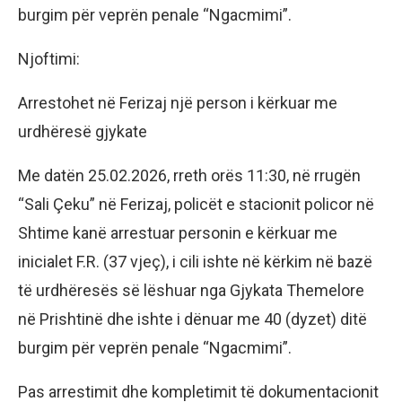
burgim për veprën penale “Ngacmimi”.
Njoftimi:
Arrestohet në Ferizaj një person i kërkuar me
urdhëresë gjykate
Me datën 25.02.2026, rreth orës 11:30, në rrugën
“Sali Çeku” në Ferizaj, policët e stacionit policor në
Shtime kanë arrestuar personin e kërkuar me
inicialet F.R. (37 vjeç), i cili ishte në kërkim në bazë
të urdhëresës së lëshuar nga Gjykata Themelore
në Prishtinë dhe ishte i dënuar me 40 (dyzet) ditë
burgim për veprën penale “Ngacmimi”.
Pas arrestimit dhe kompletimit të dokumentacionit