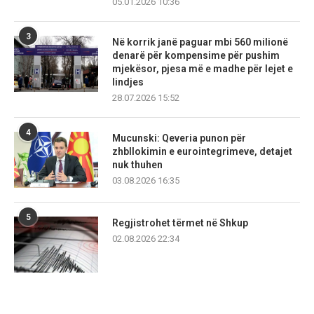
05.01.2026 10:36
3
Në korrik janë paguar mbi 560 milionë
denarë për kompensime për pushim
mjekësor, pjesa më e madhe për lejet e
lindjes
28.07.2026 15:52
4
Mucunski: Qeveria punon për
zhbllokimin e eurointegrimeve, detajet
nuk thuhen
03.08.2026 16:35
5
Regjistrohet tërmet në Shkup
02.08.2026 22:34