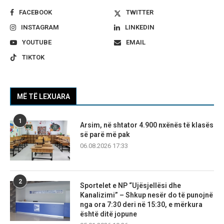
FACEBOOK
TWITTER
INSTAGRAM
LINKEDIN
YOUTUBE
EMAIL
TIKTOK
MË TË LEXUARA
1
Arsim, në shtator 4.900 nxënës të klasës
së parë më pak
06.08.2026 17:33
2
Sportelet e NP “Ujësjellësi dhe
Kanalizimi” – Shkup nesër do të punojnë
nga ora 7:30 deri në 15:30, e mërkura
është ditë jopune