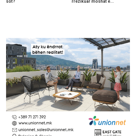
sot?
rrezikuar moshat e...