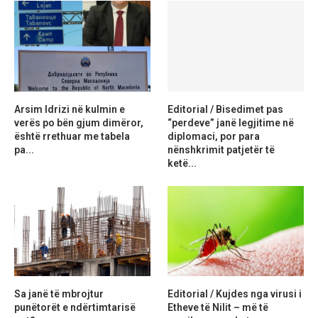
Arsim Idrizi në kulmin e
Editorial / Bisedimet pas
verës po bën gjum dimëror,
“perdeve” janë legjitime në
është rrethuar me tabela
diplomaci, por para
pa...
nënshkrimit patjetër të
ketë...
Sa janë të mbrojtur
Editorial / Kujdes nga virusi i
punëtorët e ndërtimtarisë
Etheve të Nilit – më të