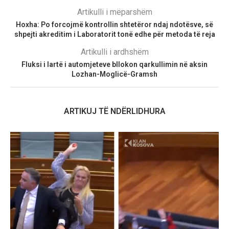
Artikulli i mëparshëm
Hoxha: Po forcojmë kontrollin shtetëror ndaj ndotësve, së
shpejti akreditim i Laboratorit tonë edhe për metoda të reja
Artikulli i ardhshëm
Fluksi i lartë i automjeteve bllokon qarkullimin në aksin
Lozhan-Moglicë-Gramsh
ARTIKUJ TË NDËRLIDHURA