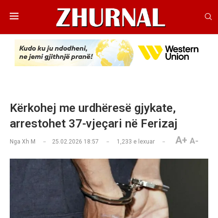
Kërkohej me urdhëresë gjykate,
arrestohet 37-vjeçari në Ferizaj
A+
A-
Nga
Xh M
25.02.2026 18:57
1,233
e lexuar