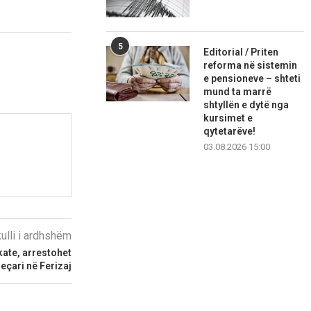
5
Editorial / Priten
reforma në sistemin
e pensioneve – shteti
mund ta marrë
shtyllën e dytë nga
kursimet e
qytetarëve!
03.08.2026 15:00
kulli i ardhshëm
ate, arrestohet
jeçari në Ferizaj