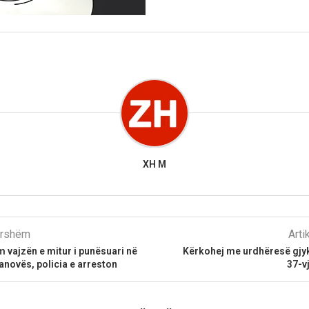
XH M
parshëm
Arti
m vajzën e mitur i punësuari në
Kërkohej me urdhëresë gjyk
novës, policia e arreston
37-v