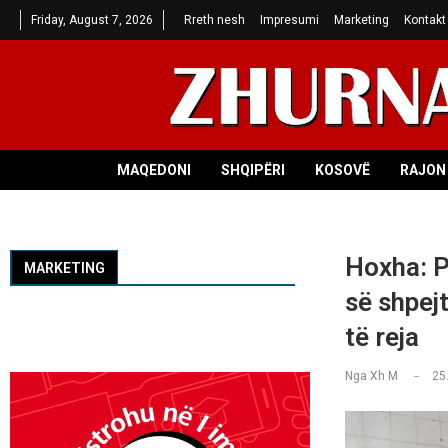
Friday, August 7, 2026
Rreth nesh
Impresumi
Marketing
Kontakt
MAQEDONI
SHQIPËRI
KOSOVË
RAJON 
Hoxha: P
MARKETING
së shpej
të reja
Nga
Xh M
25