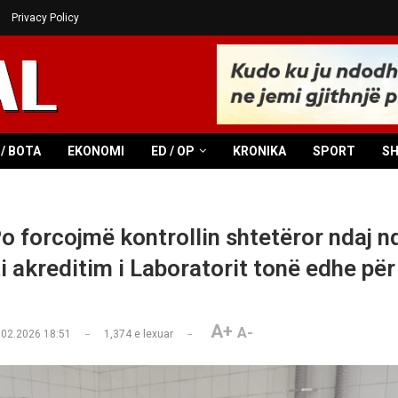
Privacy Policy
/ BOTA
EKONOMI
ED / OP
KRONIKA
SPORT
S
o forcojmë kontrollin shtetëror ndaj n
ti akreditim i Laboratorit tonë edhe pë
A+
A-
.02.2026 18:51
1,374
e lexuar