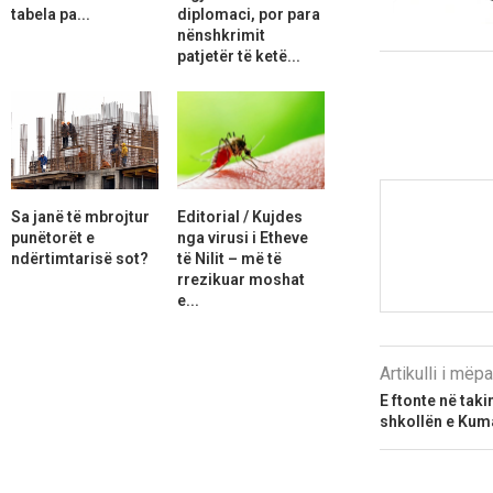
tabela pa...
diplomaci, por para
nënshkrimit
patjetër të ketë...
Sa janë të mbrojtur
Editorial / Kujdes
punëtorët e
nga virusi i Etheve
ndërtimtarisë sot?
të Nilit – më të
rrezikuar moshat
e...
Artikulli i më
E ftonte në taki
shkollën e Kuma