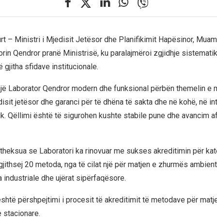
rt – Ministri i Mjedisit Jetësor dhe Planifikimit Hapësinor, Mua
orin Qendror pranë Ministrisë, ku paralajmëroi zgjidhje sistemati
ë gjitha sfidave institucionale.
një Laborator Qendror modern dhe funksional përbën themelin e 
isit jetësor dhe garanci për të dhëna të sakta dhe në kohë, në in
ik. Qëllimi është të sigurohen kushte stabile pune dhe avancim af
 theksua se Laboratori ka rinovuar me sukses akreditimin për katë
jithsej 20 metoda, nga të cilat një për matjen e zhurmës ambien
a industriale dhe ujërat sipërfaqësore.
është përshpejtimi i procesit të akreditimit të metodave për matj
e stacionare.