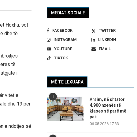
MEDIAT SOCIALE
met Hoxha, sot
FACEBOOK
TWITTER
ke dhe të
INSTAGRAM
LINKEDIN
YOUTUBE
EMAIL
mbrojtjes
TIKTOK
teres të
atgjatë i
MË TË LEXUARA
r vitet e
1
Arsim, në shtator
tale dhe 19 për
4.900 nxënës të
klasës së parë më
pak
06.08.2026 17:33
en e ndotjes së