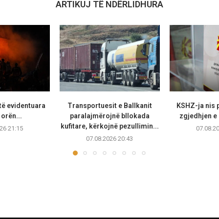
ARTIKUJ TË NDËRLIDHURA
të evidentuara
Transportuesit e Ballkanit
KSHZ-ja nis p
 orën...
paralajmërojnë bllokada
zgjedhjen e k
kufitare, kërkojnë pezullimin...
26 21:15
07.08.2
07.08.2026 20:43