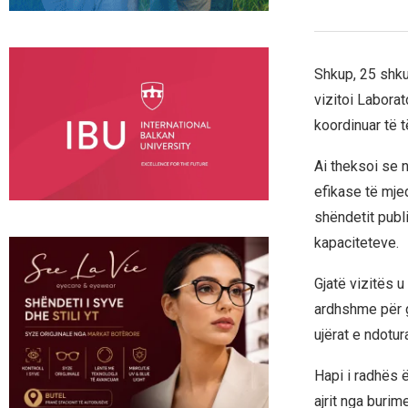
Shkup, 25 shku
vizitoi Laborat
koordinuar të t
Ai theksoi se 
efikase të mjed
shëndetit publ
kapaciteteve.
Gjatë vizitës u
ardhshme për g
ujërat e ndotur
Hapi i radhës 
ajrit nga burim