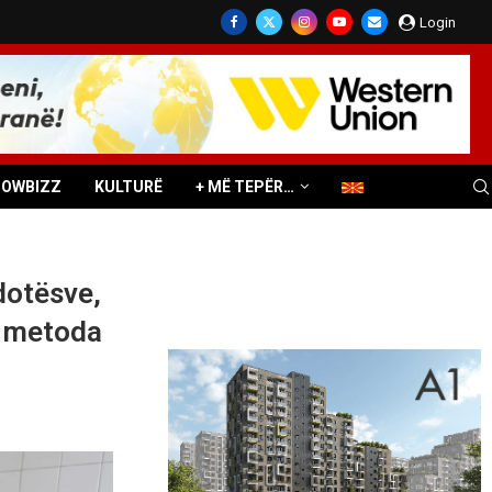
Login
HOWBIZZ
KULTURË
+ MË TEPËR…
dotësve,
r metoda