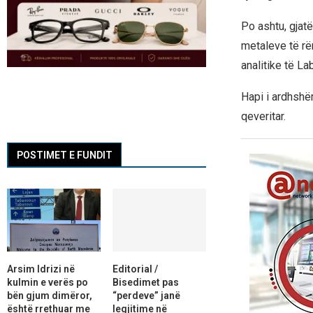
Po ashtu, gjatë
metaleve të rë
analitike të La
Hapi i ardhshëm
qeveritar.
POSTIMET E FUNDIT
Arsim Idrizi në
Editorial /
kulmin e verës po
Bisedimet pas
bën gjum dimëror,
“perdeve” janë
është rrethuar me
legjitime në