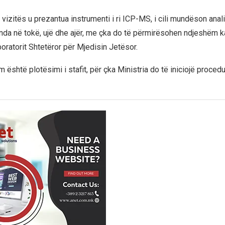
 vizitës u prezantua instrumenti i ri ICP-MS, i cili mundëson anal
nda në tokë, ujë dhe ajër, me çka do të përmirësohen ndjeshëm k
boratorit Shtetëror për Mjedisin Jetësor.
 është plotësimi i stafit, për çka Ministria do të iniciojë procedu