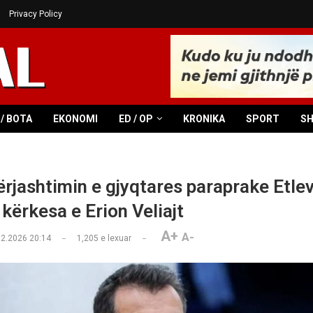
Privacy Policy
/ BOTA
EKONOMI
ED / OP
KRONIKA
SPORT
S
ërjashtimin e gjyqtares paraprake Etle
kërkesa e Erion Veliajt
A+
A-
02.2026 20:14
1,205
e lexuar