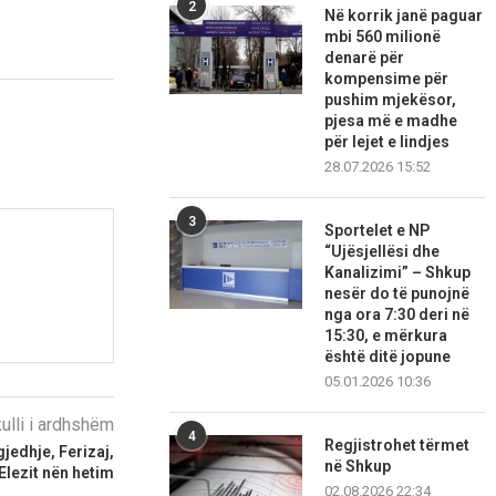
2
Në korrik janë paguar
mbi 560 milionë
denarë për
kompensime për
pushim mjekësor,
pjesa më e madhe
për lejet e lindjes
28.07.2026 15:52
3
Sportelet e NP
“Ujësjellësi dhe
Kanalizimi” – Shkup
nesër do të punojnë
nga ora 7:30 deri në
15:30, e mërkura
është ditë jopune
05.01.2026 10:36
kulli i ardhshëm
4
Regjistrohet tërmet
jedhje, Ferizaj,
në Shkup
Elezit nën hetim
02.08.2026 22:34