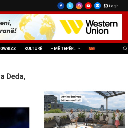
Login
HOWBIZZ
KULTURË
+ MË TEPËR…
va Deda,