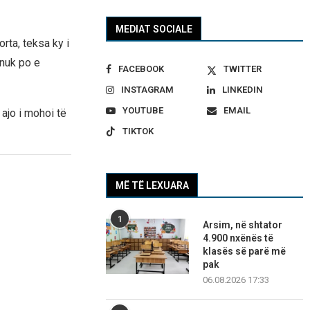
MEDIAT SOCIALE
rta, teksa ky i
 nuk po e
FACEBOOK
TWITTER
INSTAGRAM
LINKEDIN
YOUTUBE
EMAIL
 ajo i mohoi të
TIKTOK
MË TË LEXUARA
1
Arsim, në shtator
4.900 nxënës të
klasës së parë më
pak
06.08.2026 17:33