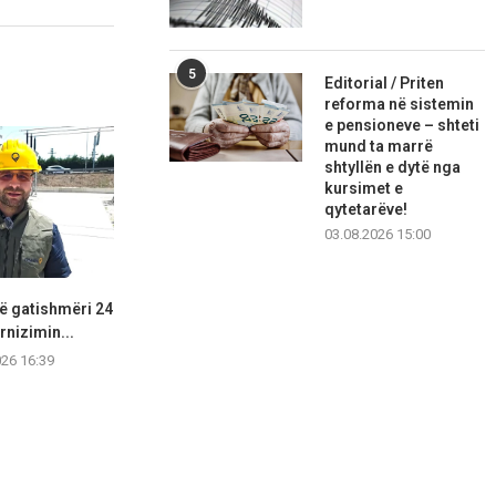
5
Editorial / Priten
reforma në sistemin
e pensioneve – shteti
mund ta marrë
shtyllën e dytë nga
kursimet e
qytetarëve!
03.08.2026 15:00
ë gatishmëri 24
Pagat e magjistratëve, PS
Gonxhja: Sh
rnizimin...
propozon rritje minimale pas...
trendin rrit
mb
026 16:39
07.08.2026 16:32
07.08.2