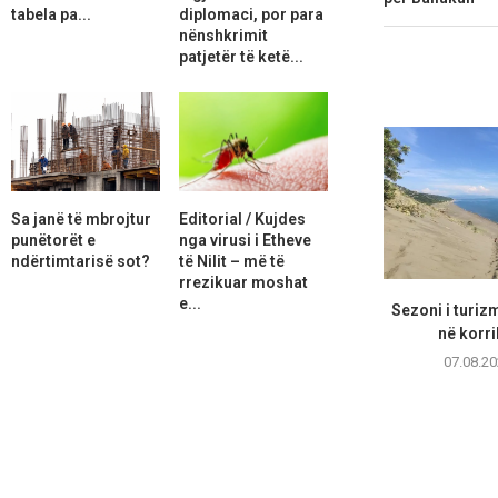
tabela pa...
diplomaci, por para
nënshkrimit
patjetër të ketë...
Sa janë të mbrojtur
Editorial / Kujdes
punëtorët e
nga virusi i Etheve
ndërtimtarisë sot?
të Nilit – më të
rrezikuar moshat
e...
Sezoni i turizm
në korri
07.08.20