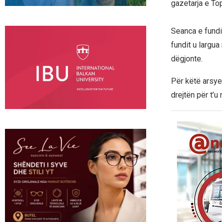
gazetarja e To
Seanca e fundi
fundit u largu
dëgjonte.
Për këtë arsye,
drejtën për t’u 