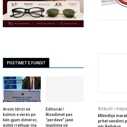
POSTIMET E FUNDIT
Artikulli i më
Arsim Idrizi në
Editorial /
kulmin e verës po
Bisedimet pas
Mbledhje marat
bën gjum dimëror,
“perdeve” janë
pritet vendimi 
është rrethuar me
legjitime në
për Ballukun