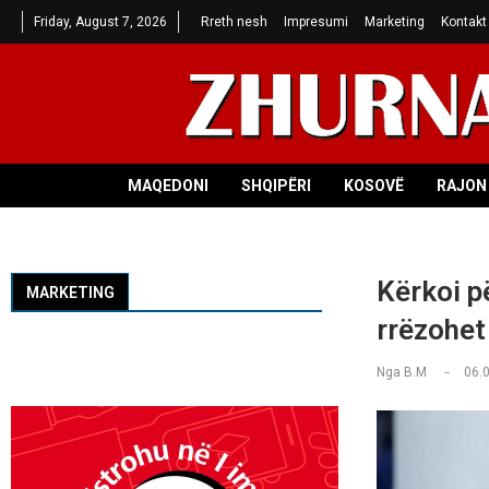
Friday, August 7, 2026
Rreth nesh
Impresumi
Marketing
Kontakt
MAQEDONI
SHQIPËRI
KOSOVË
RAJON 
Kërkoi p
MARKETING
rrëzohet 
Nga
B.M
06.