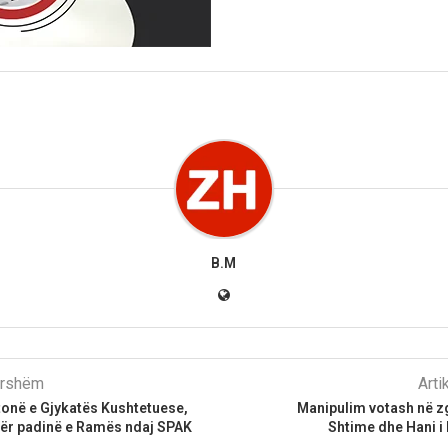
B.M
parshëm
Arti
onë e Gjykatës Kushtetuese,
​Manipulim votash në zg
për padinë e Ramës ndaj SPAK
Shtime dhe Hani i 