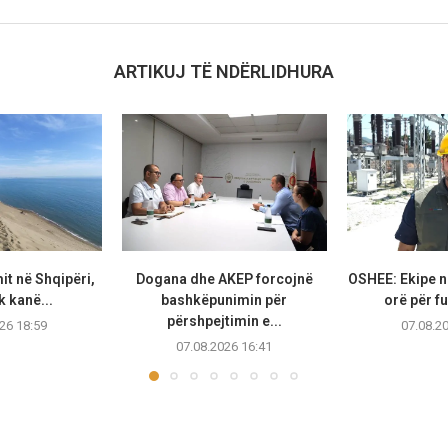
ARTIKUJ TË NDËRLIDHURA
it në Shqipëri,
Dogana dhe AKEP forcojnë
OSHEE: Ekipe n
k kanë...
bashkëpunimin për
orë për fu
përshpejtimin e...
26 18:59
07.08.2
07.08.2026 16:41