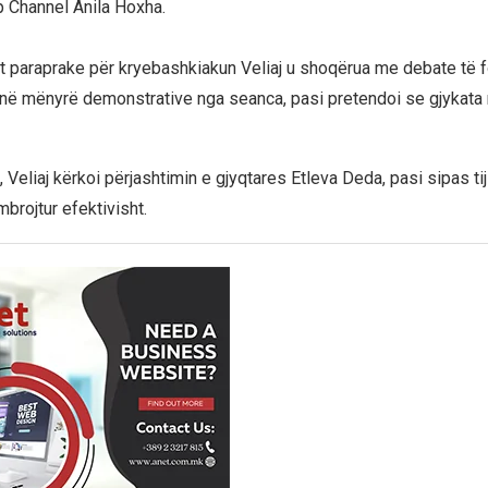
p Channel Anila Hoxha.
t paraprake për kryebashkiakun Veliaj u shoqërua me debate të fo
a në mënyrë demonstrative nga seanca, pasi pretendoi se gjykata
 Veliaj kërkoi përjashtimin e gjyqtares Etleva Deda, pasi sipas tij
mbrojtur efektivisht.