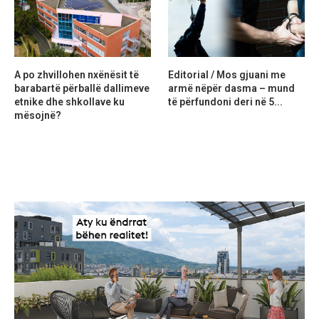
A po zhvillohen nxënësit të
Editorial / Mos gjuani me
barabartë përballë dallimeve
armë nëpër dasma – mund
etnike dhe shkollave ku
të përfundoni deri në 5...
mësojnë?