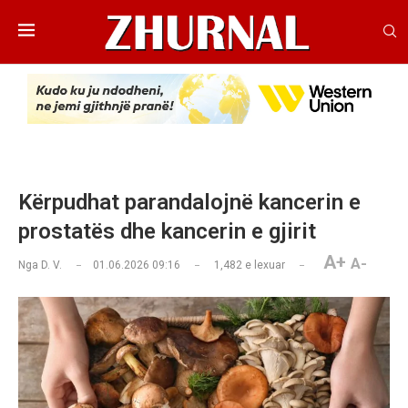
Kërpudhat parandalojnë kancerin e
prostatës dhe kancerin e gjirit
A+
A-
Nga
D. V.
01.06.2026 09:16
1,482
e lexuar