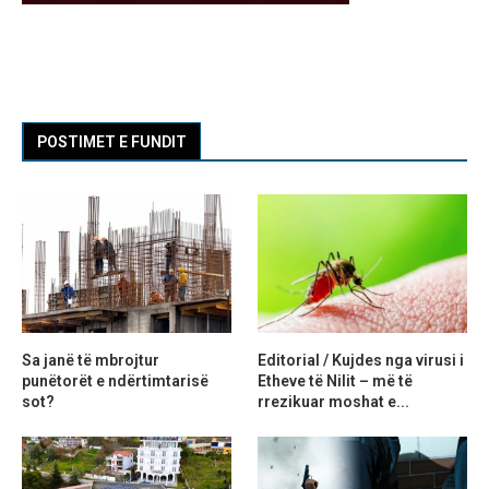
POSTIMET E FUNDIT
Sa janë të mbrojtur
Editorial / Kujdes nga virusi i
punëtorët e ndërtimtarisë
Etheve të Nilit – më të
sot?
rrezikuar moshat e...