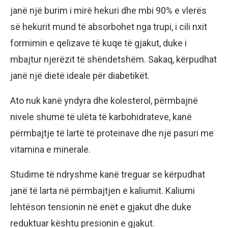
janë një burim i mirë hekuri dhe mbi 90% e vlerës
së hekurit mund të absorbohet nga trupi, i cili nxit
formimin e qelizave të kuqe të gjakut, duke i
mbajtur njerëzit të shëndetshëm. Sakaq, kërpudhat
janë një dietë ideale për diabetikët.
Ato nuk kanë yndyra dhe kolesterol, përmbajnë
nivele shumë të ulëta të karbohidrateve, kanë
përmbajtje të lartë të proteinave dhe një pasuri me
vitamina e minerale.
Studime të ndryshme kanë treguar se kërpudhat
janë të larta në përmbajtjen e kaliumit. Kaliumi
lehtëson tensionin në enët e gjakut dhe duke
reduktuar kështu presionin e gjakut.