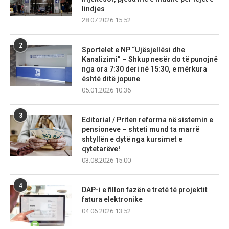
lindjes
28.07.2026 15:52
2
Sportelet e NP “Ujësjellësi dhe
Kanalizimi” – Shkup nesër do të punojnë
nga ora 7:30 deri në 15:30, e mërkura
është ditë jopune
05.01.2026 10:36
3
Editorial / Priten reforma në sistemin e
pensioneve – shteti mund ta marrë
shtyllën e dytë nga kursimet e
qytetarëve!
03.08.2026 15:00
4
DAP-i e fillon fazën e tretë të projektit
fatura elektronike
04.06.2026 13:52