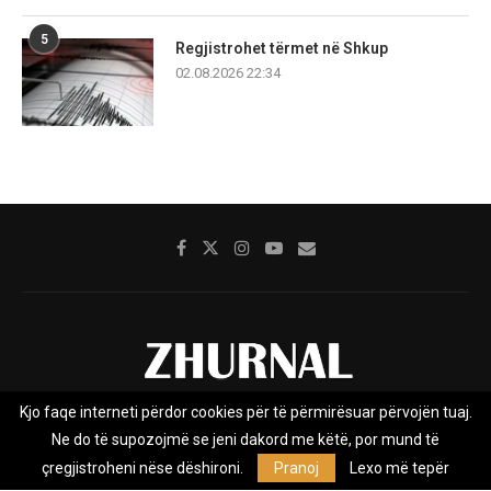
5
Regjistrohet tërmet në Shkup
02.08.2026 22:34
Kjo faqe interneti përdor cookies për të përmirësuar përvojën tuaj.
Rreth nesh
Impresumi
Marketing
Kontakt
Ne do të supozojmë se jeni dakord me këtë, por mund të
Privacy Policy
çregjistroheni nëse dëshironi.
Pranoj
Lexo më tepër