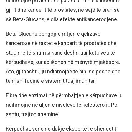
ndihmojnë po ashtu në parandalimin e kancerit të
gjirit dhe kancerit të prostatës, në sajë të pranisë
së Beta-Glucans, e cila efekte antikancerogjene.
Beta-Glucans pengojnë rritjen e qelizave
kanceroze në rastet e kancerit të prostatës dhe
studime të shumta kanë dëshmuar këto veti të
kërpudhave, kur aplikohen në mënyrë mjekësore.
Ato, gjithashtu, ju ndihmojnë të bini në peshë dhe
të rrisni fuqinë e sistemit tuaj imunitar.
Fibra dhe enzimat në përmbajtjen e kërpudhave ju
ndihmojnë në uljen e niveleve të kolesterolit. Po
ashtu, trajton aneminë.
Kërpudhat, vënë në dukje ekspertët e shëndetit,