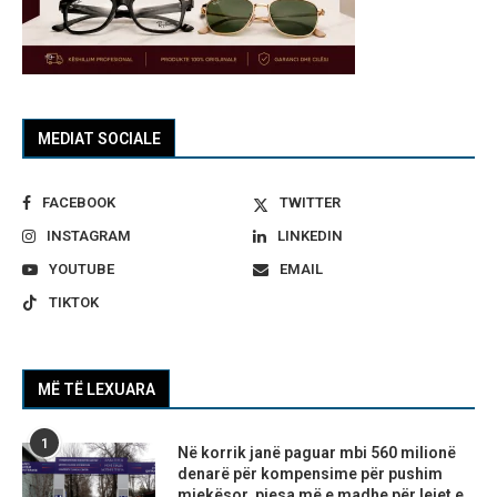
MEDIAT SOCIALE
FACEBOOK
TWITTER
INSTAGRAM
LINKEDIN
YOUTUBE
EMAIL
TIKTOK
MË TË LEXUARA
1
Në korrik janë paguar mbi 560 milionë
denarë për kompensime për pushim
mjekësor, pjesa më e madhe për lejet e