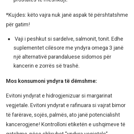
*Kujdes: këto vajra nuk janë aspak të përshtatshme​
për gatim!
Vaji i peshkut si sardelve, salmonit, tonit. Edhe
suplementet cilësore me yndyra omega 3 janë
një alternativë parandaluese sidomos për
kancerin e zorrës së trashë.
Mos konsumoni yndyra të dëmshme:
Evitoni yndyrat e hidrogjenizuar si margarinat
vegjetale. Evitoni yndyrat e rafinuara si vajrat bimor
të farërave, sojës, palmës, ato janë potencialisht
kancerogjene! Kontrolloni etiketën e ushqimeve të
gatshme, nëse shkruhet “yndyra vegjetale”