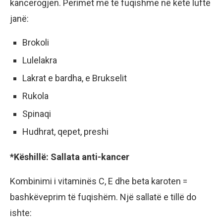
kancerogjen. Perimet më të fuqishme në këtë luftë
janë:
Brokoli
Lulelakra
Lakrat e bardha, e Brukselit
Rukola
Spinaqi
Hudhrat, qepet, preshi
*Këshillë: Sallata anti-kancer
Kombinimi i vitaminës C, E dhe beta karoten =
bashkëveprim të fuqishëm. Një sallatë e tillë do
ishte: