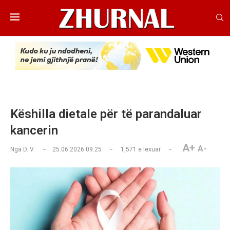
Këshilla dietale për të parandaluar
kancerin
A+
A-
Nga
D. V.
25.06.2026 09:25
1,571
e lexuar