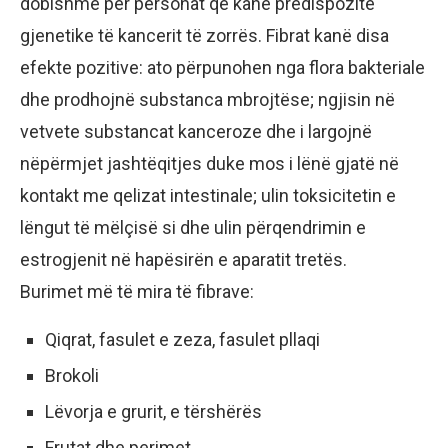
dobishme për personat që kanë predispozitë
gjenetike të kancerit të zorrës. Fibrat kanë disa
efekte pozitive: ato përpunohen nga flora bakteriale
dhe prodhojnë substanca mbrojtëse; ngjisin në
vetvete substancat kanceroze dhe i largojnë
nëpërmjet jashtëqitjes duke mos i lënë gjatë në
kontakt me qelizat intestinale; ulin toksicitetin e
lëngut të mëlçisë si dhe ulin përqendrimin e
estrogjenit në hapësirën e aparatit tretës.
Burimet më të mira të fibrave:
Qiqrat, fasulet e zeza, fasulet pllaqi
Brokoli
Lëvorja e grurit, e tërshërës
Frutat dhe perimet