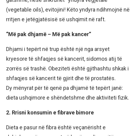
(vegetable oils), evitojini! Këto yndyra ndihmojnë në
rritjen e jetëgjatësisë së ushqimit në raft.
“Më pak dhjamë – Më pak kancer”
Dhjami i tepërt në trup është një nga arsyet
kryesore të shfaqjes së kancerit, sidomos atij të
zorrës së trashë. Obeziteti është gjithashtu shkak i
shfaqjes së kancerit të gjirit dhe të prostatës.
Dy mënyrat për të qenë pa dhjamë të tepërt janë:
dieta ushqimore e shëndetshme dhe aktiviteti fizik.
2. Rrisni konsumin e fibrave bimore
Dieta e pasur në fibra është veçanërisht e