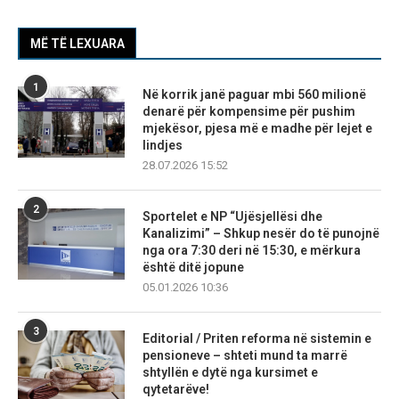
MË TË LEXUARA
1
Në korrik janë paguar mbi 560 milionë
denarë për kompensime për pushim
mjekësor, pjesa më e madhe për lejet e
lindjes
28.07.2026 15:52
2
Sportelet e NP “Ujësjellësi dhe
Kanalizimi” – Shkup nesër do të punojnë
nga ora 7:30 deri në 15:30, e mërkura
është ditë jopune
05.01.2026 10:36
3
Editorial / Priten reforma në sistemin e
pensioneve – shteti mund ta marrë
shtyllën e dytë nga kursimet e
qytetarëve!