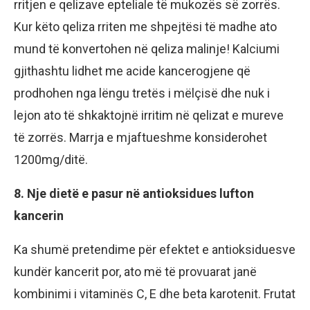
rritjen e qelizave epteliale të mukozës së zorrës.
Kur këto qeliza rriten me shpejtësi të madhe ato
mund të konvertohen në qeliza malinje! Kalciumi
gjithashtu lidhet me acide kancerogjene që
prodhohen nga lëngu tretës i mëlçisë dhe nuk i
lejon ato të shkaktojnë irritim në qelizat e mureve
të zorrës. Marrja e mjaftueshme konsiderohet
1200mg/ditë.
8. Nje dietë e pasur në antioksidues lufton
kancerin
Ka shumë pretendime për efektet e antioksiduesve
kundër kancerit por, ato më të provuarat janë
kombinimi i vitaminës C, E dhe beta karotenit. Frutat