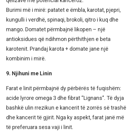
qelizave me potencial kanceroz.
Burimi më i mirë: patatet e ëmbla, karotat, pjepri,
kungulli i verdhë, spinaqi, brokoli, qitro i kuq dhe
mango. Domatet përmbajnë likopen – një
antioksidues që ndihmon përthithjen e beta
karotenit. Prandaj karota + domate jane një
kombinim i mirë.
9. Njihuni me Linin
Farat e linit përmbajnë dy përbërës të fuqishëm:
acide lyrore omega 3 dhe fibrat “Lignans”. Të dyja
bashkë ulin rrezikun e kancerit të zorrës së trashë
dhe kancerit të gjirit. Nga ky aspekt, farat janë më
të preferuara sesa vaji i linit.