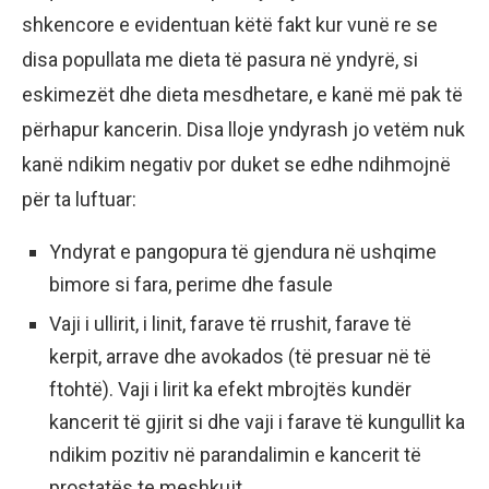
shkencore e evidentuan këtë fakt kur vunë re se
disa popullata me dieta të pasura në yndyrë, si
eskimezët dhe dieta mesdhetare, e kanë më pak të
përhapur kancerin. Disa lloje yndyrash jo vetëm nuk
kanë ndikim negativ por duket se edhe ndihmojnë
për ta luftuar:
Yndyrat e pangopura të gjendura në ushqime
bimore si fara, perime dhe fasule
Vaji i ullirit, i linit, farave të rrushit, farave të
kerpit, arrave dhe avokados (të presuar në të
ftohtë). Vaji i lirit ka efekt mbrojtës kundër
kancerit të gjirit si dhe vaji i farave të kungullit ka
ndikim pozitiv në parandalimin e kancerit të
prostatës te meshkujt.