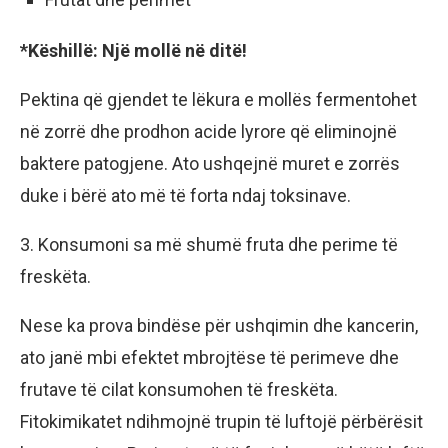
*Këshillë: Një mollë në ditë!
Pektina që gjendet te lëkura e mollës fermentohet
në zorrë dhe prodhon acide lyrore që eliminojnë
baktere patogjene. Ato ushqejnë muret e zorrës
duke i bërë ato më të forta ndaj toksinave.
3. Konsumoni sa më shumë fruta dhe perime të
freskëta.
Nese ka prova bindëse për ushqimin dhe kancerin,
ato janë mbi efektet mbrojtëse të perimeve dhe
frutave të cilat konsumohen të freskëta.
Fitokimikatet ndihmojnë trupin të luftojë​ përbërësit