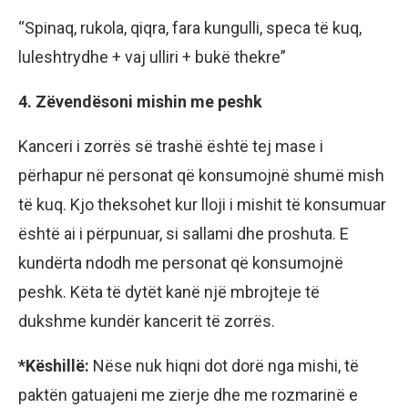
“Spinaq, rukola, qiqra, fara kungulli, speca të kuq,
luleshtrydhe + vaj ulliri + bukë thekre”
4. Zëvendësoni mishin me peshk
Kanceri i zorrës së trashë është tej mase i
përhapur në personat që konsumojnë shumë mish
të kuq. Kjo theksohet kur lloji i mishit të konsumuar
është ai i përpunuar, si sallami dhe proshuta. E
kundërta ndodh me personat që konsumojnë
peshk. Këta të dytët kanë një mbrojteje të
dukshme kundër kancerit të zorrës.
*Këshillë:
Nëse nuk hiqni dot dorë nga mishi, të
paktën​ gatuajeni me zierje dhe me rozmarinë e