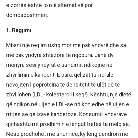
e zorrës është jo një alternativë por
domosdoshmëri.
1. Regjimi
Mbani një regjim ushqimor me pak yndyrë dhe sa
më pak yndyra shtazore të ngopura. Janë dy
mënyra sesi yndyrat e ushqimit ndikojnë në
zhvillimin e kancerit. E para, qelizat tumorale
nevojiten lipoproteina të densitetit të ulët që të
zhvillohen (LDL- kolesteroli i keq!). Kështu, nje dietë
që ndikon në uljen e LDL-së ndikon edhe në uljen e
rritjes se qelizave kanceroze. Konsumi i yndyrave
gjithashtu rrit prodhimin e lëngut tretës të mëlçisë.
Nëse prodhohet me shumicë, ky lëng qëndron më