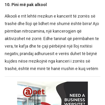
10. Pini më pak alkool
Alkooli e rrit lehtë rrezikun e kancerit të zorrës së
trashë dhe lloji që lidhet më shumë është birra! Ajo
përmban nitrozamina, një kancerogjen që
aktivizohet në zorrë. Edhe taninat që përmbahen te
vera, te kafja dhe te çaji përbëjnë një lloj nxitësi
negativ, prandaj adhuruesit e verës duhet të bëjnë
kujdes nëse rrezikojnë nga kanceri i zorrës së
trashë, është më mirë të hanë rrushin e kuq vetëm