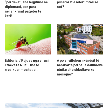
“perdeve” janë legjitime në
punëtorët e ndërtimtarisë
diplomaci, por para
sot?
nënshkrimit patjetër të
ketë...
Editorial / Kujdes nga virusi i
A po zhvillohen nxënësit të
Etheve të Nilit – më të
barabartë përballë dallimeve
rrezikuar moshat e...
etnike dhe shkollave ku
mësojnë?