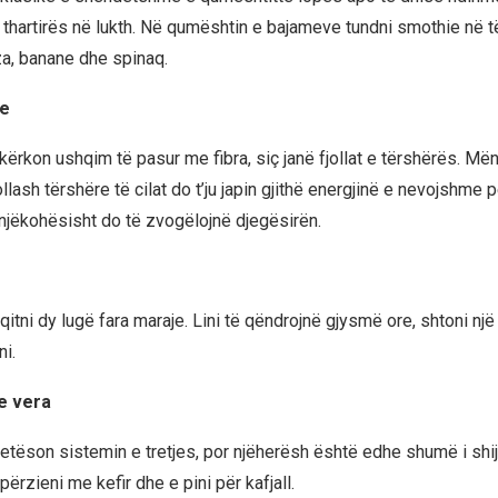
 thartirës në lukth. Në qumështin e bajameve tundni smothie në të
a, banane dhe spinaq.
re
ar kërkon ushqim të pasur me fibra, siç janë fjollat e tërshërës. Mëng
ollash tërshëre të cilat do t’ju japin gjithë energjinë e nevojshme p
 njëkohësisht do të zvogëlojnë djegësirën.
 qitni dy lugë fara maraje. Lini të qëndrojnë gjysmë ore, shtoni një
ni.
oe vera
tëson sistemin e tretjes, por njëherësh është edhe shumë i shi
përzieni me kefir dhe e pini për kafjall.