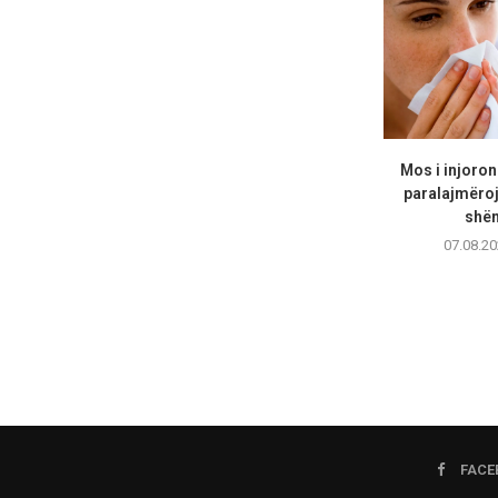
Mos i injoron
paralajmëro
shën
07.08.20
FACE