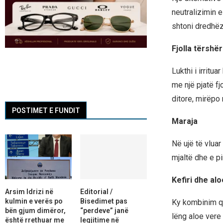
neutralizimin e
shtoni dredhëz
Fjolla tërshë
Lukthi i irritu
me një pjatë fj
ditore, mirëpo
POSTIMET E FUNDIT
Maraja
Në ujë të vluar
mjaltë dhe e pi
Kefiri dhe al
Arsim Idrizi në
Editorial /
kulmin e verës po
Bisedimet pas
Ky kombinim qe
bën gjum dimëror,
“perdeve” janë
lëng aloe vere 
është rrethuar me
legjitime në