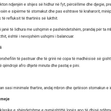
kton ndjenjën e shijes së hidhur në fyt, përcëllime dhe djegie, p
sën e sipërme të stomakut dhe pas eshtrave të kraharorit, mirë
të refluksit të thartirës së lukthit.
i janë të lidhura me ushqimin e pashëndetshëm, prandaj për ta mb
thit, është i nevojshëm ushqimi i balancuar.
i
enxhefilin të pastruar dhe të grirë në copa të madhësisë së gisht
ë qëndrojë afro dhjetë minuta dhe pastaj e pini.
n sasi minimale thartire, andaj mbron dhe qetëson stomakun e irr
ameje
ë klasike e shëndetshme e qumështittë lopës apo të dhisë ndihm