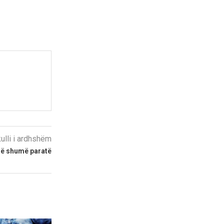
kulli i ardhshëm
 më shumë paratë