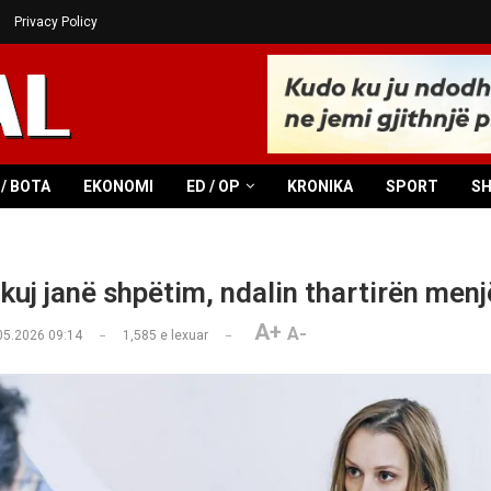
Privacy Policy
/ BOTA
EKONOMI
ED / OP
KRONIKA
SPORT
S
ikuj janë shpëtim, ndalin thartirën men
A+
A-
05.2026 09:14
1,585
e lexuar