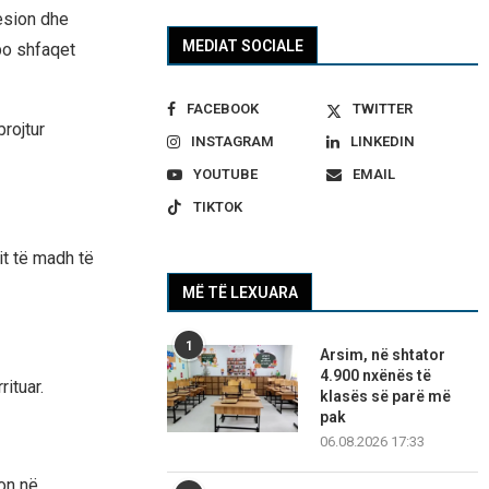
resion dhe
MEDIAT SOCIALE
po shfaqet
FACEBOOK
TWITTER
rojtur
INSTAGRAM
LINKEDIN
YOUTUBE
EMAIL
TIKTOK
it të madh të
MË TË LEXUARA
1
Arsim, në shtator
4.900 nxënës të
ituar.
klasës së parë më
pak
06.08.2026 17:33
on në