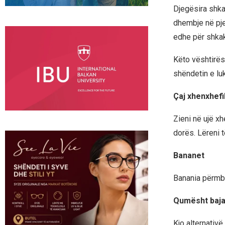
Djegësira shka
dhembje në pje
edhe për shkak 
Këto vështirës
shëndetin e luk
Çaj xhenxhefil
Zieni në ujë xh
dorës. Lëreni t
Bananet
Banania përmba
Qumësht baj
Kjo alternativ