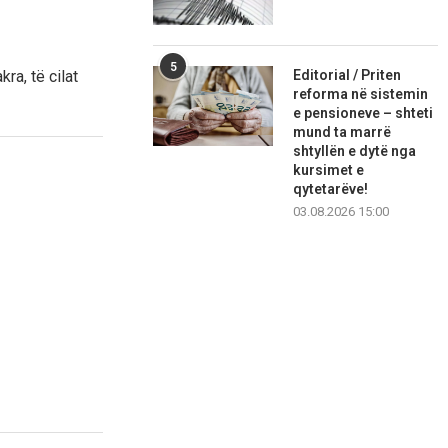
5
ra, të cilat
Editorial / Priten
reforma në sistemin
e pensioneve – shteti
mund ta marrë
shtyllën e dytë nga
kursimet e
qytetarëve!
03.08.2026 15:00