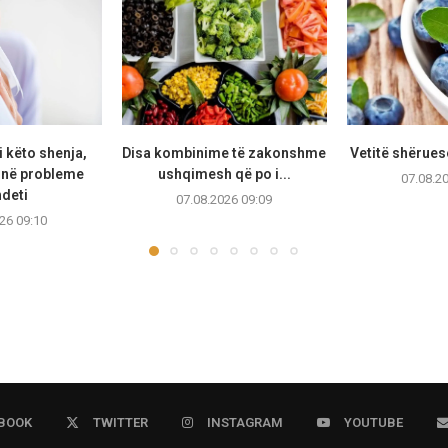
i këto shenja,
Disa kombinime të zakonshme
Vetitë shërues
jnë probleme
ushqimesh që po i...
07.08.2
deti
07.08.2026 09:09
26 09:10
BOOK
TWITTER
INSTAGRAM
YOUTUBE