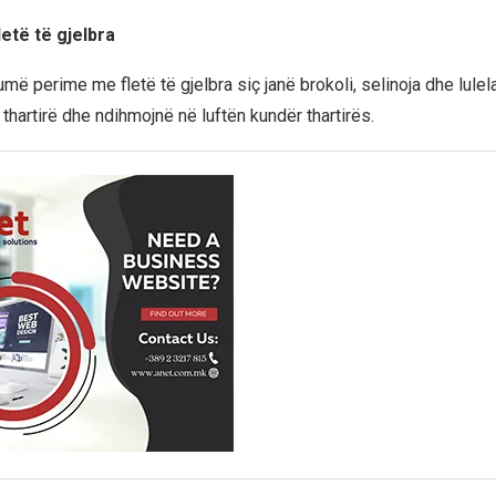
etë të gjelbra
ë perime me fletë të gjelbra siç janë brokoli, selinoja dhe lulelak
thartirë dhe ndihmojnë në luftën kundër thartirës.