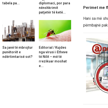
tabela pa...
diplomaci, por para
Perimet me fl
nënshkrimit
patjetër të ketë...
Hani sa më shum
përmbajnë pak 
Sa janë të mbrojtur
Editorial / Kujdes
punëtorët e
nga virusi i Etheve
ndërtimtarisë sot?
të Nilit – më të
rrezikuar moshat
e...