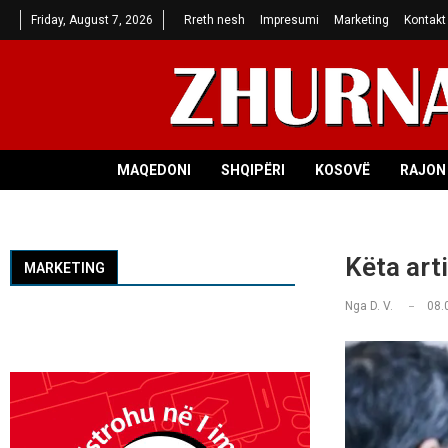
Friday, August 7, 2026
Rreth nesh
Impresumi
Marketing
Kontakt
MAQEDONI
SHQIPËRI
KOSOVË
RAJON 
Këta art
MARKETING
Nga
D. V.
08.