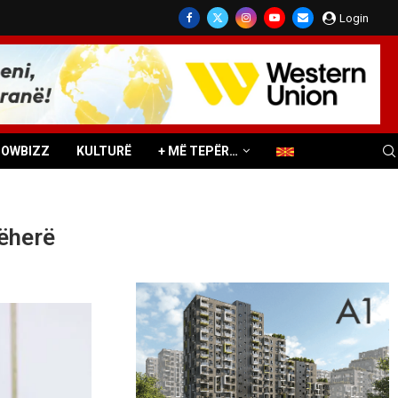
Login
HOWBIZZ
KULTURË
+ MË TEPËR…
jëherë