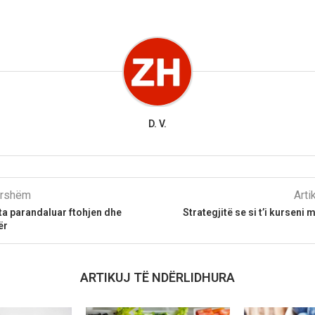
D. V.
parshëm
Arti
ta parandaluar ftohjen dhe
Strategjitë se si t’i kurseni
ër
ARTIKUJ TË NDËRLIDHURA