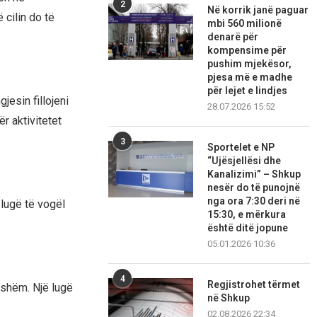
2
Në korrik janë paguar
 cilin do të
mbi 560 milionë
denarë për
kompensime për
pushim mjekësor,
pjesa më e madhe
për lejet e lindjes
jesin fillojeni
28.07.2026 15:52
ër aktivitetet
3
Sportelet e NP
“Ujësjellësi dhe
Kanalizimi” – Shkup
nesër do të punojnë
nga ora 7:30 deri në
 lugë të vogël
15:30, e mërkura
është ditë jopune
05.01.2026 10:36
4
Regjistrohet tërmet
jshëm. Një lugë
në Shkup
02.08.2026 22:34