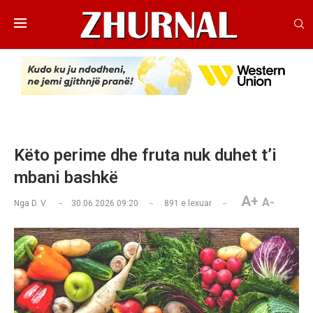
Këto perime dhe fruta nuk duhet t’i
mbani bashkë
A+
A-
Nga
D. V.
30.06.2026 09:20
891
e lexuar