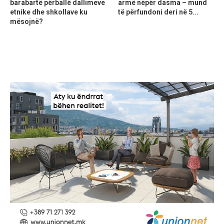
barabartë përballë dallimeve
armë nëpër dasma – mund
etnike dhe shkollave ku
të përfundoni deri në 5...
mësojnë?