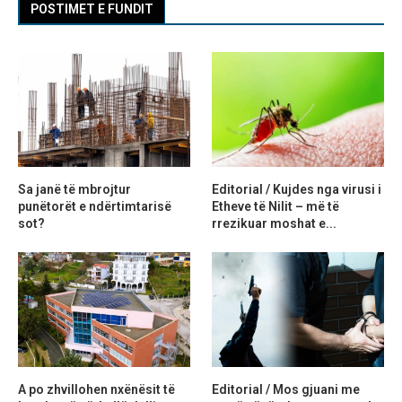
POSTIMET E FUNDIT
Sa janë të mbrojtur
Editorial / Kujdes nga virusi i
punëtorët e ndërtimtarisë
Etheve të Nilit – më të
sot?
rrezikuar moshat e...
A po zhvillohen nxënësit të
Editorial / Mos gjuani me