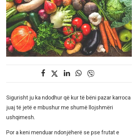
Sigurisht ju ka ndodhur që kur të bëni pazar karroca
juaj të jetë e mbushur me shumë llojshmëri
ushqimesh.
Por a keni menduar ndonjëherë se pse frutat e