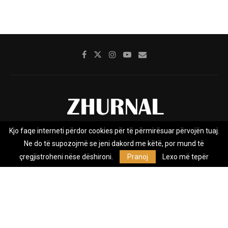
Kjo faqe interneti përdor cookies për të përmirësuar përvojën tuaj.
Rreth nesh
Impresumi
Marketing
Kontakt
Ne do të supozojmë se jeni dakord me këtë, por mund të
Privacy Policy
çregjistroheni nëse dëshironi.
Pranoj
Lexo më tepër
Zhurnal.mk është Agjenci e Lajmeve e pavarur, e themeluar në vitin
2009, që e mbulon Maqedoninë, Kosovën, Shqipërinë edhe lajmet
nga bota.
@2026 - All Right Reserved. Designed and Developed by
Anet.Com.Mk