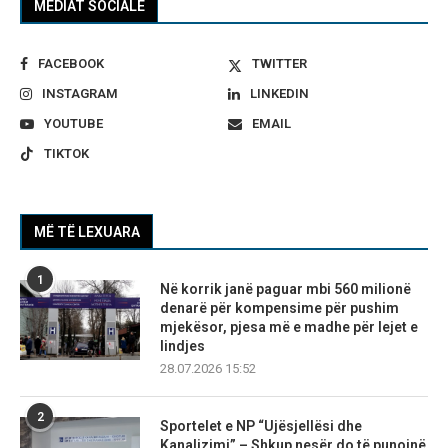
MEDIAT SOCIALE
FACEBOOK
TWITTER
INSTAGRAM
LINKEDIN
YOUTUBE
EMAIL
TIKTOK
MË TË LEXUARA
1
Në korrik janë paguar mbi 560 milionë
denarë për kompensime për pushim
mjekësor, pjesa më e madhe për lejet e
lindjes
28.07.2026 15:52
2
Sportelet e NP “Ujësjellësi dhe
Kanalizimi” – Shkup nesër do të punojnë