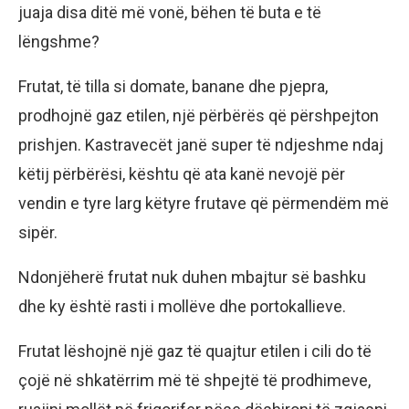
juaja disa ditë më vonë, bëhen të buta e të
lëngshme?
Frutat, të tilla si domate, banane dhe pjepra,
prodhojnë gaz etilen, një përbërës që përshpejton
prishjen. Kastravecët janë super të ndjeshme ndaj
këtij përbërësi, kështu që ata kanë nevojë për
vendin e tyre larg këtyre frutave që përmendëm më
sipër.
Ndonjëherë frutat nuk duhen mbajtur së bashku
dhe ky është rasti i mollëve dhe portokallieve.
Frutat lëshojnë një gaz të quajtur etilen i cili do të
çojë në shkatërrim më të shpejtë të prodhimeve,