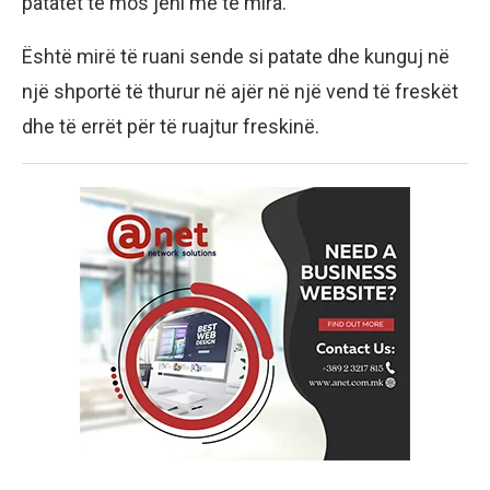
patatet të mos jeni më të mira.
Është mirë të ruani sende si patate dhe kunguj në
një shportë të thurur në ajër në një vend të freskët
dhe të errët për të ruajtur freskinë.