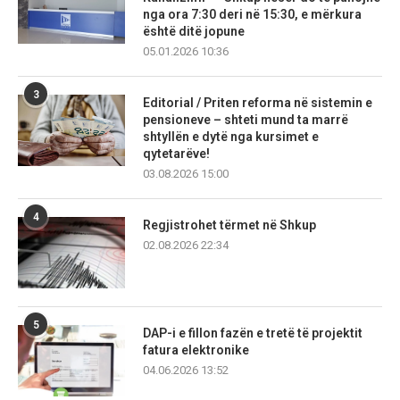
nga ora 7:30 deri në 15:30, e mërkura
është ditë jopune
05.01.2026 10:36
3
Editorial / Priten reforma në sistemin e
pensioneve – shteti mund ta marrë
shtyllën e dytë nga kursimet e
qytetarëve!
03.08.2026 15:00
4
Regjistrohet tërmet në Shkup
02.08.2026 22:34
5
DAP-i e fillon fazën e tretë të projektit
fatura elektronike
04.06.2026 13:52