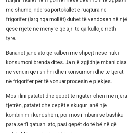
ruajini mollët në frigorifer nëse dëshironi të zgjasni
më shumë, ndërsa portokallet e ruajtura në
frigorifer (larg nga mollët) duhet të vendosen në një
qese rrjetë në mënyrë që ajri të qarkullojë rreth
tyre.
Bananet janë ato që kalben më shpejt nëse nuk i
konsumoni brenda ditës. Ja një zgjidhje mbani disa
në vendin që i shihni dhe i konsumoni dhe të tjerat
në frigorifer për të vonuar procesin e pjekjes.
Mos i lini patatet dhe qepët të ngatërrohen me njëra
tjetrën, patatet dhe qepët e skuqur janë një
kombinim i këndshëm, por mos i mbani së bashku
para se t’i gatuani ato, pasi qepët do të bëjnë që