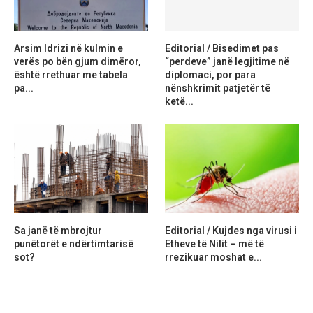
Arsim Idrizi në kulmin e
Editorial / Bisedimet pas
verës po bën gjum dimëror,
“perdeve” janë legjitime në
është rrethuar me tabela
diplomaci, por para
pa...
nënshkrimit patjetër të
ketë...
Sa janë të mbrojtur
Editorial / Kujdes nga virusi i
punëtorët e ndërtimtarisë
Etheve të Nilit – më të
sot?
rrezikuar moshat e...