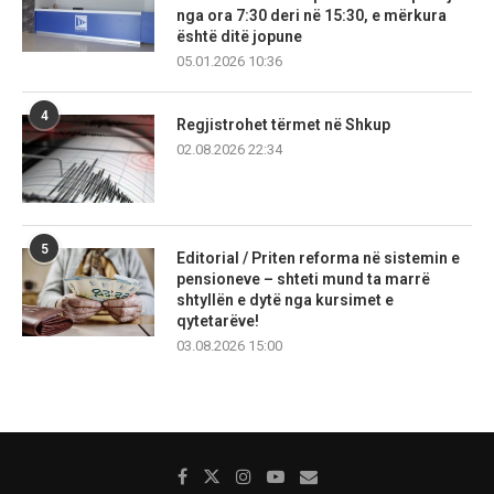
nga ora 7:30 deri në 15:30, e mërkura
është ditë jopune
05.01.2026 10:36
4
Regjistrohet tërmet në Shkup
02.08.2026 22:34
5
Editorial / Priten reforma në sistemin e
pensioneve – shteti mund ta marrë
shtyllën e dytë nga kursimet e
qytetarëve!
03.08.2026 15:00