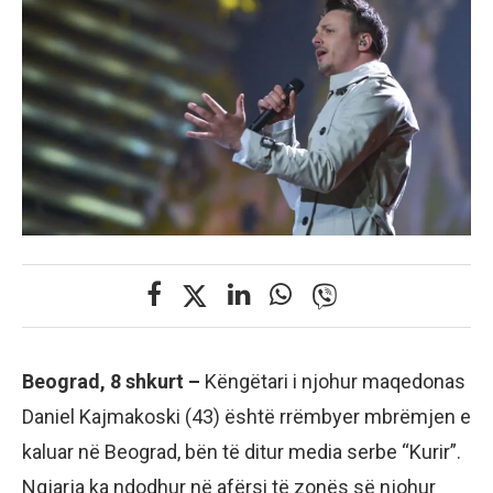
Beograd, 8 shkurt –
Këngëtari i njohur maqedonas
Daniel Kajmakoski (43) është rrëmbyer mbrëmjen e
kaluar në Beograd, bën të ditur media serbe “Kurir”.
Ngjarja ka ndodhur në afërsi të zonës së njohur