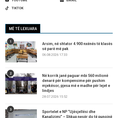
YOUTUBE
EMAIL
TIKTOK
MË TË LEXUARA
1
Arsim, në shtator 4.900 nxënës të klasës
së parë më pak
06.08.2026 17:33
2
Në korrik janë paguar mbi 560 milionë
denarë për kompensime për pushim
mjekësor, pjesa më e madhe për lejet e
lindjes
28.07.2026 15:52
3
Sportelet e NP “Ujësjellësi dhe
Kanalizimi” – Shkup nesër do të punojnë