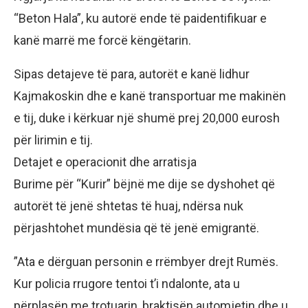
“Beton Hala”, ku autorë ende të paidentifikuar e
kanë marrë me forcë këngëtarin.
​Sipas detajeve të para, autorët e kanë lidhur
Kajmakoskin dhe e kanë transportuar me makinën
e tij, duke i kërkuar një shumë prej 20,000 eurosh
për lirimin e tij.
​Detajet e operacionit dhe arratisja
​Burime për “Kurir” bëjnë me dije se dyshohet që
autorët të jenë shtetas të huaj, ndërsa nuk
përjashtohet mundësia që të jenë emigrantë.
​”Ata e dërguan personin e rrëmbyer drejt Rumës.
Kur policia rrugore tentoi t’i ndalonte, ata u
përplasën me trotuarin, braktisën automjetin dhe u