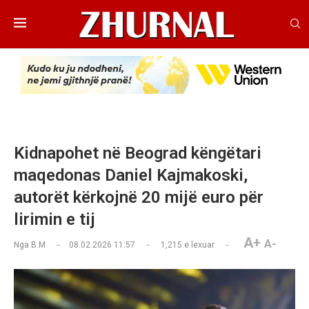
Kidnapohet në Beograd këngëtari
maqedonas Daniel Kajmakoski,
autorët kërkojnë 20 mijë euro për
lirimin e tij
A+
A-
Nga
B.M
08.02.2026 11:57
1,215
e lexuar