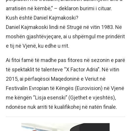
arratisën në këmbë,” – deklaron burimi i cituar.
​Kush është Daniel Kajmakoski?
​Daniel Kajmakoski lindi në Strugë në vitin 1983. Në
moshën gjashtëvjeçare, ai u shpërngul me prindërit
e tij në Vjenë, ku edhe u rrit.
​Ai fitoi famë të madhe pas fitores në sezonin e parë
të spektaklit të talenteve “X Factor Adria”. Në vitin
2015, ai përfaqësoi Maqedoninë e Veriut në
Festivalin Evropian të Këngës (Eurovision) në Vjenë
me këngën “Lisja esenski” (Gjethet e vjeshtës),
ndonëse nuk arriti të kualifikohej në natën finale.