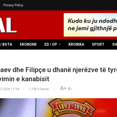
Privacy Policy
/ BOTA
EKONOMI
ED / OP
KRONIKA
SPORT
S
ev dhe Filipçe u dhanë njerëzve të tyr
vimin e kanabisit
A+
A-
02.2026 11:54
1,735
e lexuar