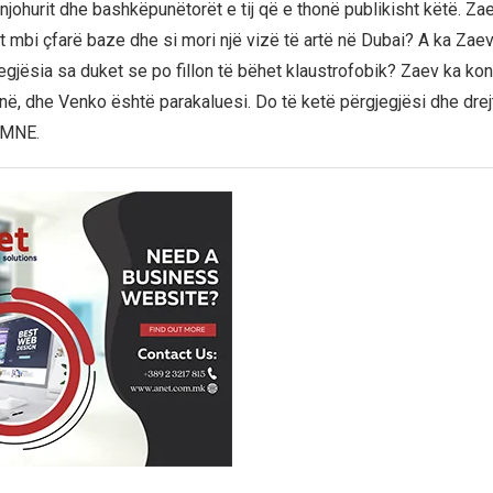
njohurit dhe bashkëpunëtorët e tij që e thonë publikisht këtë. Za
ht mbi çfarë baze dhe si mori një vizë të artë në Dubai? A ka Za
egjësia sa duket se po fillon të bëhet klaustrofobik? Zaev ka kon
ë, dhe Venko është parakaluesi. Do të ketë përgjegjësi dhe drejt
MNE.