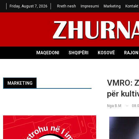
Friday, August 7, 2026
Rreth nesh
Impresumi
Marketing
Kontakt
MAQEDONI
SHQIPËRI
KOSOVË
RAJON 
VMRO: Za
MARKETING
për kulti
Nga
B.M
08.