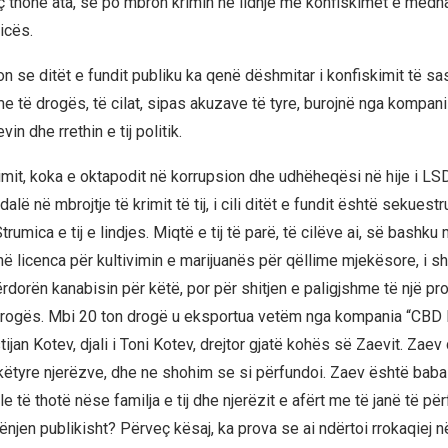
iç thonë ata, se po mbron krimin në lidhje me konfiskimet e mëdh
icës.
n se ditët e fundit publiku ka qenë dëshmitar i konfiskimit të sa
 të drogës, të cilat, sipas akuzave të tyre, burojnë nga kompani
in dhe rrethin e tij politik.
rimit, koka e oktapodit në korrupsion dhe udhëheqësi në hije i L
alë në mbrojtje të krimit të tij, i cili ditët e fundit është sekuest
rumica e tij e lindjes. Miqtë e tij të parë, të cilëve ai, së bashk
në licenca për kultivimin e marijuanës për qëllime mjekësore, i s
rdorën kanabisin për këtë, por për shitjen e paligjshme të një pro
drogës. Mbi 20 ton drogë u eksportua vetëm nga kompania “CBD
tijan Kotev, djali i Toni Kotev, drejtor gjatë kohës së Zaevit. Zae
këtyre njerëzve, dhe ne shohim se si përfundoi. Zaev është babai 
 le të thotë nëse familja e tij dhe njerëzit e afërt me të janë të pë
njen publikisht? Përveç kësaj, ka prova se ai ndërtoi rrokaqiej n