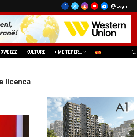
Login
HOWBIZZ
KULTURË
+ MË TEPËR…
e licenca