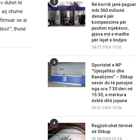
2
ev duhet të
Në korrik janë paguar
mbi 560 milionë
ev aq shumë
denarë për
firmuar se ai
kompensime për
pushim mjekësor,
ësi!”, thonë
pjesa më e madhe
për lejet e lindjes
28.07.2026 15:52
3
Sportelet e NP
“Ujësjellësi dhe
Kanalizimi” – Shkup
nesër do të punojnë
nga ora 7:30 deri në
15:30, e mërkura
është ditë jopune
05.01.2026 10:36
4
Regjistrohet tërmet
në Shkup
02.08.2026 22:34