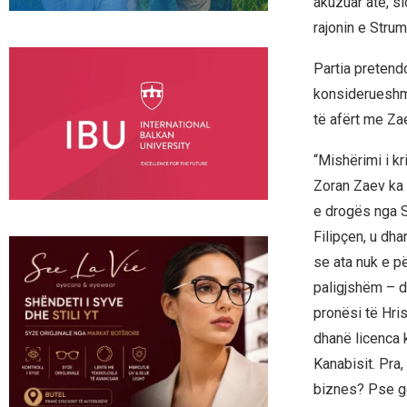
akuzuar atë, s
rajonin e Strum
Partia pretendo
konsiderueshme
të afërt me Zaev
“Mishërimi i k
Zoran Zaev ka d
e drogës nga St
Filipçen, u dha
se ata nuk e pë
paligjshëm – 
pronësi të Hris
dhanë licenca 
Kanabisit. Pra,
biznes? Pse gë