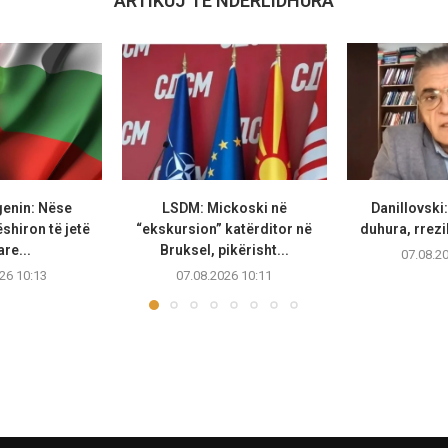
ARTIKUJ TË NDËRLIDHURA
genin: Nëse
LSDM: Mickoski në
Danillovski
hiron të jetë
“ekskursion” katërditor në
duhura, rrezi
re...
Bruksel, pikërisht...
07.08.2
26 10:13
07.08.2026 10:11