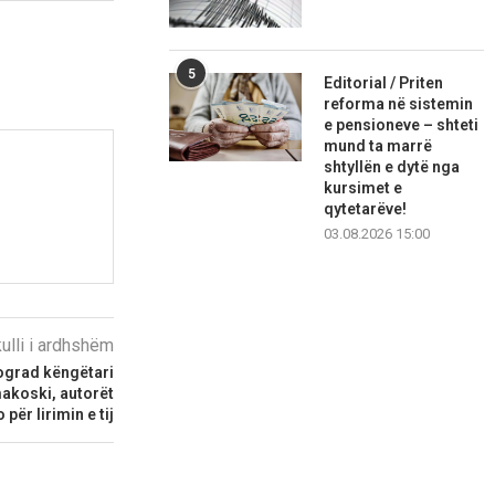
5
Editorial / Priten
reforma në sistemin
e pensioneve – shteti
mund ta marrë
shtyllën e dytë nga
kursimet e
qytetarëve!
03.08.2026 15:00
kulli i ardhshëm
ograd këngëtari
akoski, autorët
për lirimin e tij