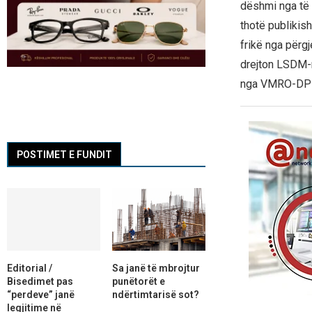
dëshmi nga të 
thotë publikis
frikë nga përgj
drejton LSDM-n
nga VMRO-DP
POSTIMET E FUNDIT
Editorial /
Sa janë të mbrojtur
Bisedimet pas
punëtorët e
“perdeve” janë
ndërtimtarisë sot?
legjitime në