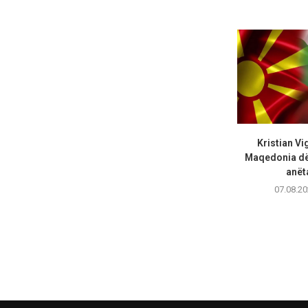
Kristian Vi
Maqedonia dës
anëta
07.08.20