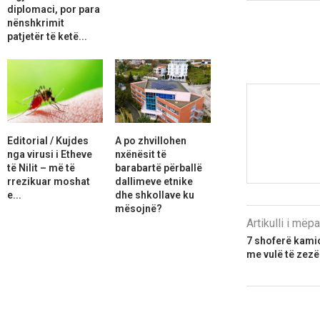
diplomaci, por para
nënshkrimit
patjetër të ketë...
Editorial / Kujdes
A po zhvillohen
nga virusi i Etheve
nxënësit të
të Nilit – më të
barabartë përballë
rrezikuar moshat
dallimeve etnike
e...
dhe shkollave ku
mësojnë?
Artikulli i më
7 shoferë kami
me vulë të zezë