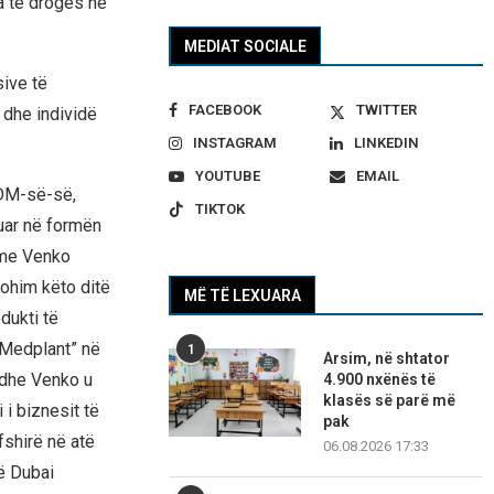
a të drogës në
MEDIAT SOCIALE
sive të
FACEBOOK
TWITTER
 dhe individë
INSTAGRAM
LINKEDIN
YOUTUBE
EMAIL
SDM-së-së,
TIKTOK
ruar në formën
u me Venko
hohim këto ditë
MË TË LEXUARA
dukti të
 Medplant” në
1
Arsim, në shtator
v dhe Venko u
4.900 nxënës të
klasës së parë më
i biznesit të
pak
rfshirë në atë
06.08.2026 17:33
ë Dubai