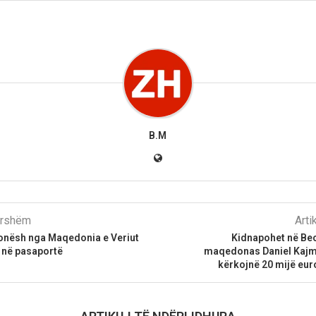
B.M
parshëm
Arti
onësh nga Maqedonia e Veriut
Kidnapohet në Be
 në pasaportë
maqedonas Daniel Kajm
kërkojnë 20 mijë euro 