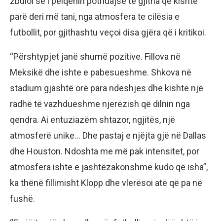
zbuloi se i pëlqenin pothuajse të gjitha që kishte
parë deri më tani, nga atmosfera te cilësia e
futbollit, por gjithashtu veçoi disa gjëra që i kritikoi.
“Përshtypjet janë shumë pozitive. Fillova në
Meksikë dhe ishte e pabesueshme. Shkova në
stadium gjashtë orë para ndeshjes dhe kishte një
radhë të vazhdueshme njerëzish që dilnin nga
qendra. Ai entuziazëm shtazor, ngjitës, një
atmosferë unike… Dhe pastaj e njëjta gjë në Dallas
dhe Houston. Ndoshta me më pak intensitet, por
atmosfera ishte e jashtëzakonshme kudo që isha”,
ka thënë fillimisht Klopp dhe vlerësoi atë që pa në
fushë.