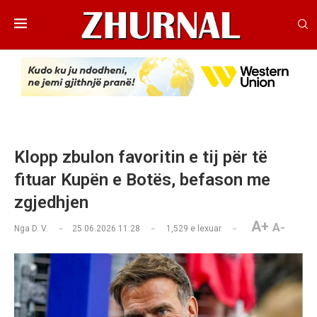
Klopp zbulon favoritin e tij për të
fituar Kupën e Botës, befason me
zgjedhjen
A+
A-
Nga
D. V.
25.06.2026 11:28
1,529
e lexuar