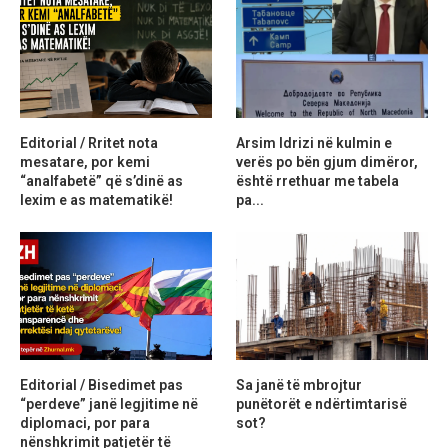
Editorial / Rritet nota
Arsim Idrizi në kulmin e
mesatare, por kemi
verës po bën gjum dimëror,
“analfabetë” që s’dinë as
është rrethuar me tabela
lexim e as matematikë!
pa...
Editorial / Bisedimet pas
Sa janë të mbrojtur
“perdeve” janë legjitime në
punëtorët e ndërtimtarisë
diplomaci, por para
sot?
nënshkrimit patjetër të