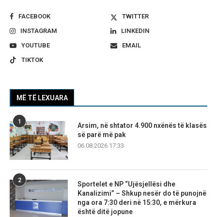
FACEBOOK
TWITTER
INSTAGRAM
LINKEDIN
YOUTUBE
EMAIL
TIKTOK
MË TË LEXUARA
1
Arsim, në shtator 4.900 nxënës të klasës
së parë më pak
06.08.2026 17:33
2
Sportelet e NP “Ujësjellësi dhe
Kanalizimi” – Shkup nesër do të punojnë
nga ora 7:30 deri në 15:30, e mërkura
është ditë jopune