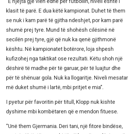
“E njëjta gjë vlen edhe për futbollin, niveli është i
klasit të parë. E dua këtë kampionat. Duhet të them
se nuk i kam parë të gjitha ndeshjet, por kam parë
shumë prej tyre. Mund të shohësh cilësinë në
secilën prej tyre, gjë që nuk ka qenë gjithmonë
kështu. Në kampionatet botërore, loja shpesh
kufizohej nga taktikat ose rezultati. Këtu shoh një
dëshirë të madhe për të garuar, për të luajtur dhe
për të shënuar gola. Nuk ka llogaritje. Niveli mesatar
më duket shumë i lartë, mbi pritjet e mia”.
I pyetur për favoritin për titull, Klopp nuk kishte
dyshime mbi kombëtaren që e mendon fituese.
“Unë them Gjermania. Deri tani, një fitore bindëse,