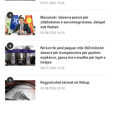
05.01.2026 10:36
3
Mucunski: Qeveria punon për
zhbllokimin e eurointegrimeve, detajet
nuk thuhen
03.08.2026 16:35
4
Në korrik janë paguar mbi 560 milionë
denarë për kompensime për pushim
mjekësor, pjesa më e madhe për lejet e
lindjes
28.07.2026 15:52
5
Regjistrohet tërmet në Shkup
02.08.2026 22:34