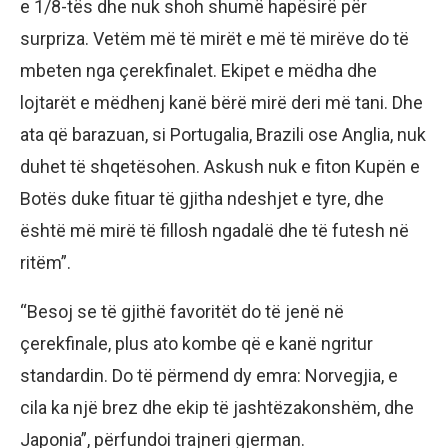
e 1/8-tës dhe nuk shoh shumë hapësirë për
surpriza. Vetëm më të mirët e më të mirëve do të
mbeten nga çerekfinalet. Ekipet e mëdha dhe
lojtarët e mëdhenj kanë bërë mirë deri më tani. Dhe
ata që barazuan, si Portugalia, Brazili ose Anglia, nuk
duhet të shqetësohen. Askush nuk e fiton Kupën e
Botës duke fituar të gjitha ndeshjet e tyre, dhe
është më mirë të fillosh ngadalë dhe të futesh në
ritëm”.
“Besoj se të gjithë favoritët do të jenë në
çerekfinale, plus ato kombe që e kanë ngritur
standardin. Do të përmend dy emra: Norvegjia, e
cila ka një brez dhe ekip të jashtëzakonshëm, dhe
Japonia”, përfundoi trajneri gjerman.