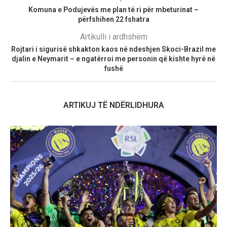
Komuna e Podujevës me plan të ri për mbeturinat –
përfshihen 22 fshatra
Artikulli i ardhshëm
Rojtari i sigurisë shkakton kaos në ndeshjen Skoci-Brazil me
djalin e Neymarit – e ngatërroi me personin që kishte hyrë në
fushë
ARTIKUJ TË NDËRLIDHURA