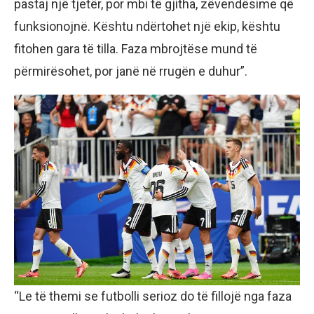
pastaj një tjetër, por mbi të gjitha, zëvendësime që
funksionojnë. Kështu ndërtohet një ekip, kështu
fitohen gara të tilla. Faza mbrojtëse mund të
përmirësohet, por janë në rrugën e duhur”.
“Le të themi se futbolli serioz do të fillojë nga faza