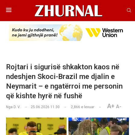
Rojtari i sigurisë shkakton kaos në
ndeshjen Skoci-Brazil me djalin e
Neymarit – e ngatërroi me personin
që kishte hyrë në fushë
A+
A-
Nga
D. V.
25.06.2026 11:30
2,866
e lexuar