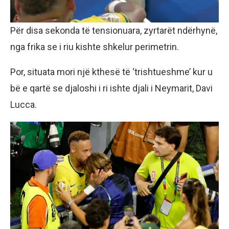
Për disa sekonda të tensionuara, zyrtarët ndërhynë,
nga frika se i riu kishte shkelur perimetrin.
Por, situata mori një kthesë të ‘trishtueshme’ kur u
bë e qartë se djaloshi i ri ishte djali i Neymarit, Davi
Lucca.