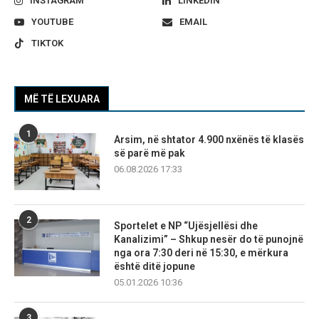
INSTAGRAM
LINKEDIN
YOUTUBE
EMAIL
TIKTOK
MË TË LEXUARA
1
Arsim, në shtator 4.900 nxënës të klasës
së parë më pak
06.08.2026 17:33
2
Sportelet e NP “Ujësjellësi dhe
Kanalizimi” – Shkup nesër do të punojnë
nga ora 7:30 deri në 15:30, e mërkura
është ditë jopune
05.01.2026 10:36
3