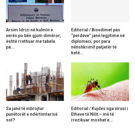
Arsim Idrizi në kulmin e
Editorial / Bisedimet pas
verës po bën gjum dimëror,
“perdeve” janë legjitime në
është rrethuar me tabela
diplomaci, por para
pa...
nënshkrimit patjetër të
ketë...
Sa janë të mbrojtur
Editorial / Kujdes nga virusi i
punëtorët e ndërtimtarisë
Etheve të Nilit – më të
sot?
rrezikuar moshat e...