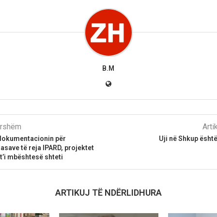
B.M
parshëm
Arti
dokumentacionin për
Uji në Shkup është 
asave të reja IPARD, projektet
 t’i mbështesë shteti
ARTIKUJ TË NDËRLIDHURA