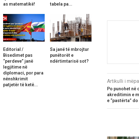
as matematikë!
tabela pa...
Editorial /
Sa janë të mbrojtur
Bisedimet pas
punëtorët e
“perdeve” janë
ndërtimtarisë sot?
legjitime në
diplomaci, por para
nënshkrimit
Artikulli i më
patjetër të ketë...
Po punohet në 
akreditimin e m
e “pastërta” do