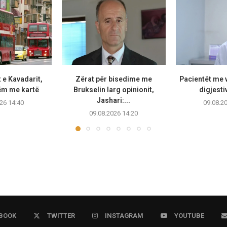
 e Kavadarit,
Zërat për bisedime me
Pacientët me v
ëm me kartë
Brukselin larg opinionit,
digjestiv
Jashari:...
26 14:40
09.08.2
09.08.2026 14:20
BOOK
TWITTER
INSTAGRAM
YOUTUBE