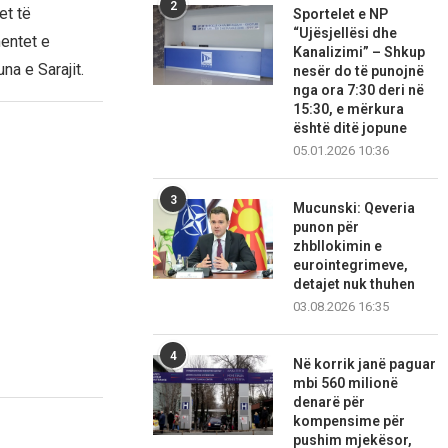
2
et të
Sportelet e NP
“Ujësjellësi dhe
mentet e
Kanalizimi” – Shkup
na e Sarajit.
nesër do të punojnë
nga ora 7:30 deri në
15:30, e mërkura
është ditë jopune
05.01.2026 10:36
3
Mucunski: Qeveria
punon për
zhbllokimin e
eurointegrimeve,
detajet nuk thuhen
03.08.2026 16:35
4
Në korrik janë paguar
mbi 560 milionë
denarë për
kompensime për
pushim mjekësor,