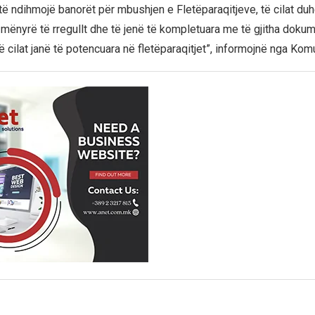
të ndihmojë banorët për mbushjen e Fletëparaqitjeve, të cilat duh
mënyrë të rregullt dhe të jenë të kompletuara me të gjitha doku
cilat janë të potencuara në fletëparaqitjet”, informojnë nga Komu