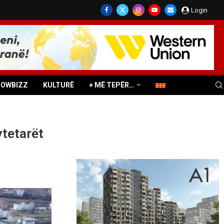
Login
HOWBIZZ
KULTURË
+ MË TEPËR…
ytetarët