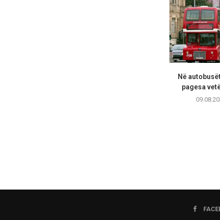
Në autobusët
pagesa vet
09.08.20
FACE