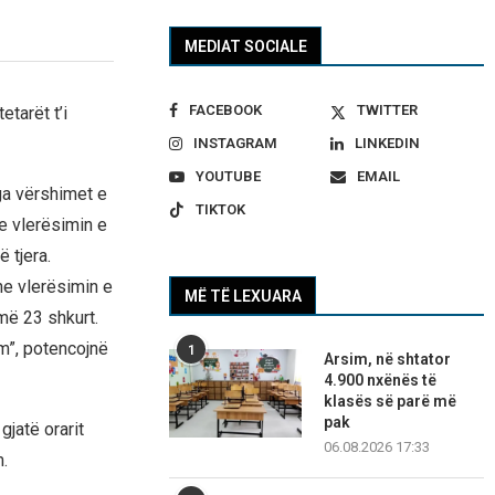
MEDIAT SOCIALE
FACEBOOK
TWITTER
etarët t’i
INSTAGRAM
LINKEDIN
YOUTUBE
EMAIL
ga vërshimet e
TIKTOK
he vlerësimin e
 tjera.
he vlerësimin e
MË TË LEXUARA
më 23 shkurt.
im”, potencojnë
1
Arsim, në shtator
4.900 nxënës të
klasës së parë më
pak
gjatë orarit
06.08.2026 17:33
m.