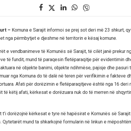
urt –
Komuna e Sarajit informoi se prej sot deri më 23 shkurt, qyt
t nga përmbytjet e djeshme në territorin e kësaj komune.
orët e vendbanimeve të Komunës së Sarajit, të cilët janë prekur n
ëve të fundit, mund të paraqesin fletëparaqitje për evidentimin d
ktuara në objekte banimi, objekte ndihmëse, pajisje dhe pasuri të
rmuar nga Komuna do të dalë në teren për verifikimin e fakteve d
rtuara. Afati për dorëzimin e fletëparaqitjeve është nga 16 deri 
t të këtij afati, kërkesat e dorëzuara nuk do të merren në shqyrt
 t’i dorëzojnë kërkesat e tyre në hapësirat e Komunës së Sarajit 
s. Qytetarët mund ta shkarkojnë formularin në linkun e mëposhtë