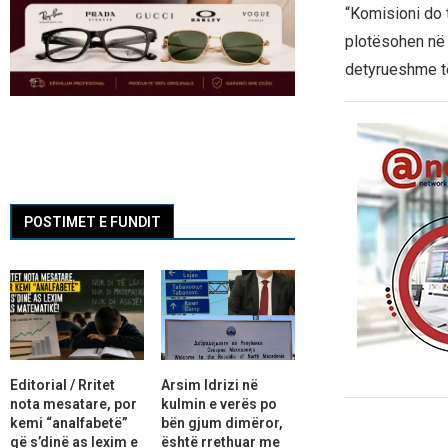
“Komisioni do 
plotësohen në 
detyrueshme të 
POSTIMET E FUNDIT
Editorial / Rritet
Arsim Idrizi në
nota mesatare, por
kulmin e verës po
kemi “analfabetë”
bën gjum dimëror,
që s’dinë as lexim e
është rrethuar me