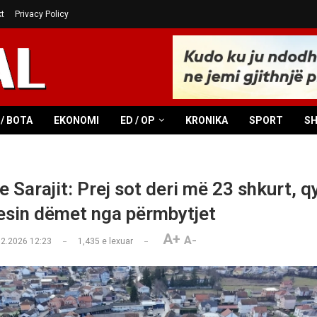
t
Privacy Policy
/ BOTA
EKONOMI
ED / OP
KRONIKA
SPORT
S
 Sarajit: Prej sot deri më 23 shkurt, q
qesin dëmet nga përmbytjet
A+
A-
02.2026 12:23
1,435
e lexuar