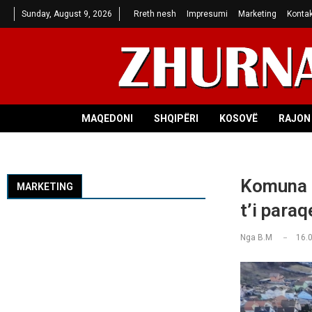
Sunday, August 9, 2026
Rreth nesh
Impresumi
Marketing
Kontak
MAQEDONI
SHQIPËRI
KOSOVË
RAJON 
Komuna e
MARKETING
t’i para
Nga
B.M
16.