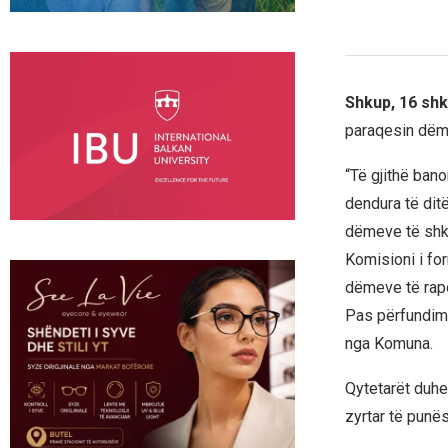
Shkup, 16 shk
paraqesin dëme
“Të gjithë ban
dendura të dit
dëmeve të shka
Komisioni i fo
dëmeve të rapo
Pas përfundimi
nga Komuna.
Qytetarët duhet
zyrtar të punë