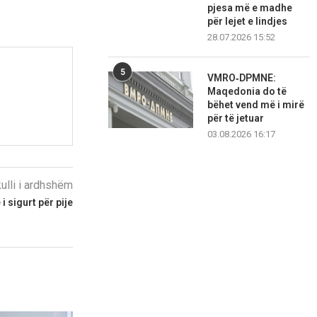
pjesa më e madhe
për lejet e lindjes
28.07.2026 15:52
5
VMRO‑DPMNE:
Maqedonia do të
bëhet vend më i mirë
për të jetuar
03.08.2026 16:17
kulli i ardhshëm
i sigurt për pije