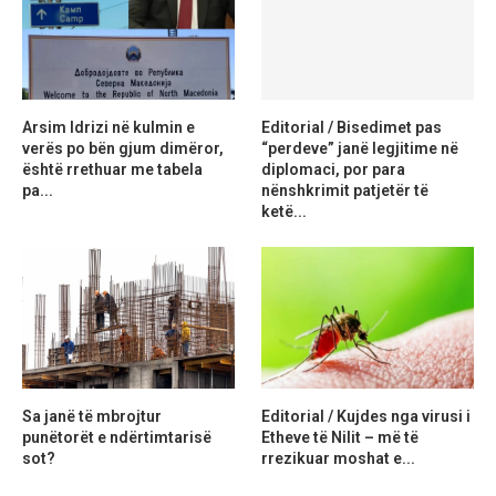
Arsim Idrizi në kulmin e
Editorial / Bisedimet pas
verës po bën gjum dimëror,
“perdeve” janë legjitime në
është rrethuar me tabela
diplomaci, por para
pa...
nënshkrimit patjetër të
ketë...
Sa janë të mbrojtur
Editorial / Kujdes nga virusi i
punëtorët e ndërtimtarisë
Etheve të Nilit – më të
sot?
rrezikuar moshat e...