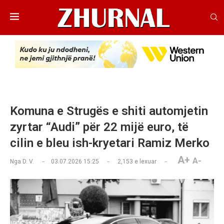
Komuna e Strugës e shiti automjetin
zyrtar “Audi” për 22 mijë euro, të
cilin e bleu ish-kryetari Ramiz Merko
A+
A-
Nga
D. V.
03.07.2026 15:25
2,153
e lexuar