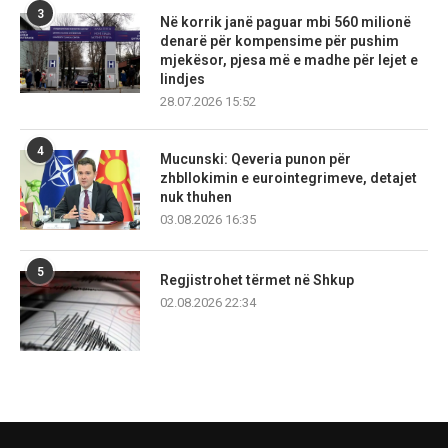
3
Në korrik janë paguar mbi 560 milionë
denarë për kompensime për pushim
mjekësor, pjesa më e madhe për lejet e
lindjes
28.07.2026 15:52
4
Mucunski: Qeveria punon për
zhbllokimin e eurointegrimeve, detajet
nuk thuhen
03.08.2026 16:35
5
Regjistrohet tërmet në Shkup
02.08.2026 22:34