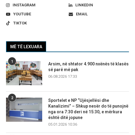
INSTAGRAM
LINKEDIN
YOUTUBE
EMAIL
TIKTOK
MË TË LEXUARA
1
Arsim, në shtator 4.900 nxënës të klasës
së parë më pak
06.08.2026 17:33
2
Sportelet e NP “Ujësjellësi dhe
Kanalizimi” – Shkup nesër do të punojnë
nga ora 7:30 deri në 15:30, e mërkura
është ditë jopune
05.01.2026 10:36