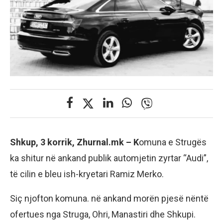
Shkup, 3 korrik, Zhurnal.mk – K
omuna e Strugës
ka shitur në ankand publik automjetin zyrtar “Audi”,
të cilin e bleu ish-kryetari Ramiz Merko.
Siç njofton komuna. në ankand morën pjesë nëntë
ofertues nga Struga, Ohri, Manastiri dhe Shkupi.