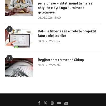
pensioneve – shteti mund ta marrë
shtyllën e dytë nga kursimet e
qytetarëve!
03.08.2026 15:00
4
DAP-i e fillon fazën e tretë të projektit
fatura elektronike
04.06.2026 13:52
5
Regjistrohet tërmet në Shkup
02.08.2026 22:34