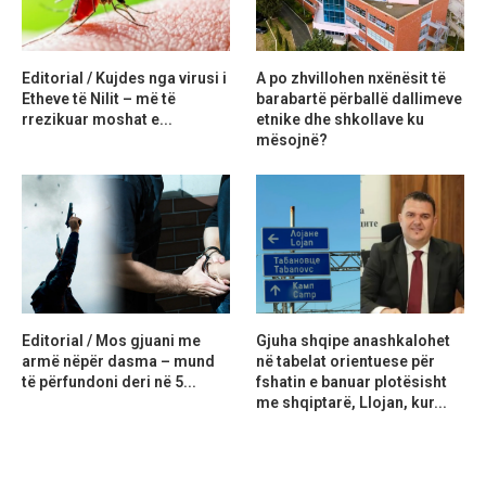
Editorial / Kujdes nga virusi i
A po zhvillohen nxënësit të
Etheve të Nilit – më të
barabartë përballë dallimeve
rrezikuar moshat e...
etnike dhe shkollave ku
mësojnë?
Editorial / Mos gjuani me
Gjuha shqipe anashkalohet
armë nëpër dasma – mund
në tabelat orientuese për
të përfundoni deri në 5...
fshatin e banuar plotësisht
me shqiptarë, Llojan, kur...