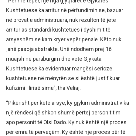
“Për më tepër, një nga gjyqtaret e Gjykatës
Kushtetuese ka arritur në përfundimin se, bazuar
në provat e administruara, nuk rezulton të jetë
arritur as standardi kushtetues i dyshimit të
arsyeshëm se kam kryer vepër penale. Këto nuk
janë pasoja abstrakte. Unë ndodhem prej 16
muajsh në paraburgim dhe vetë Gjykata
Kushtetuese ka evidentuar mangësi serioze
kushtetuese në mënyrën se si është justifikuar
kufizimi i lirisë sime”, tha Veliaj.
“Pikërisht për këtë arsye, ky gjykim administrativ ka
një rëndësi që shkon shumë përtej personit tim
apo personit të Olsi Dado. Ky nuk është një proces
për emra të përveçëm. Ky është një proces për të