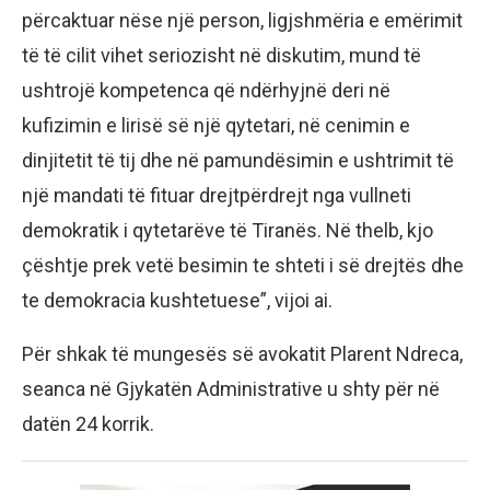
përcaktuar nëse një person, ligjshmëria e emërimit
të të cilit vihet seriozisht në diskutim, mund të
ushtrojë kompetenca që ndërhyjnë deri në
kufizimin e lirisë së një qytetari, në cenimin e
dinjitetit të tij dhe në pamundësimin e ushtrimit të
një mandati të fituar drejtpërdrejt nga vullneti
demokratik i qytetarëve të Tiranës. Në thelb, kjo
çështje prek vetë besimin te shteti i së drejtës dhe
te demokracia kushtetuese”, vijoi ai.
Për shkak të mungesës së avokatit Plarent Ndreca,
seanca në Gjykatën Administrative u shty për në
datën 24 korrik.