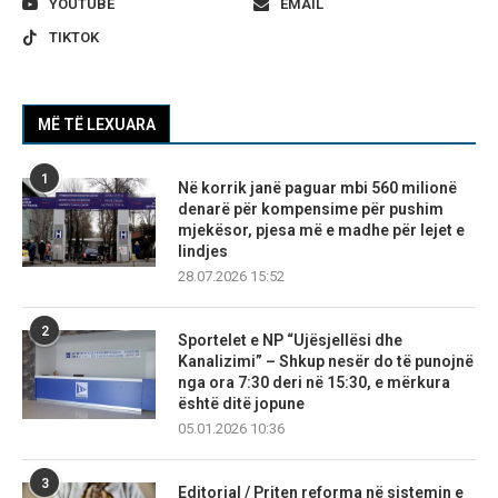
YOUTUBE
EMAIL
TIKTOK
MË TË LEXUARA
1
Në korrik janë paguar mbi 560 milionë
denarë për kompensime për pushim
mjekësor, pjesa më e madhe për lejet e
lindjes
28.07.2026 15:52
2
Sportelet e NP “Ujësjellësi dhe
Kanalizimi” – Shkup nesër do të punojnë
nga ora 7:30 deri në 15:30, e mërkura
është ditë jopune
05.01.2026 10:36
3
Editorial / Priten reforma në sistemin e