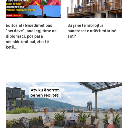
Editorial / Bisedimet pas
Sa janë të mbrojtur
“perdeve” janë legjitime në
punëtorët e ndërtimtarisë
diplomaci, por para
sot?
nënshkrimit patjetër të
ketë...