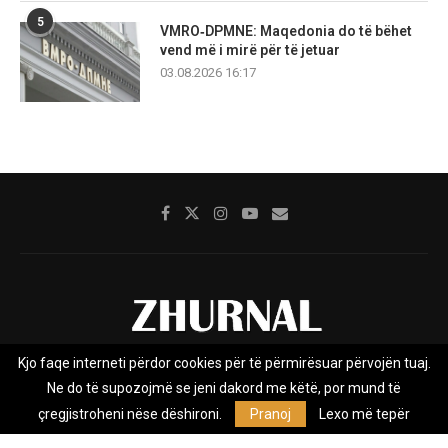
5
VMRO‑DPMNE: Maqedonia do të bëhet
vend më i mirë për të jetuar
03.08.2026 16:17
Kjo faqe interneti përdor cookies për të përmirësuar përvojën tuaj.
Rreth nesh
Impresumi
Marketing
Kontakt
Ne do të supozojmë se jeni dakord me këtë, por mund të
Privacy Policy
çregjistroheni nëse dëshironi.
Pranoj
Lexo më tepër
Zhurnal.mk është Agjenci e Lajmeve e pavarur, e themeluar në vitin