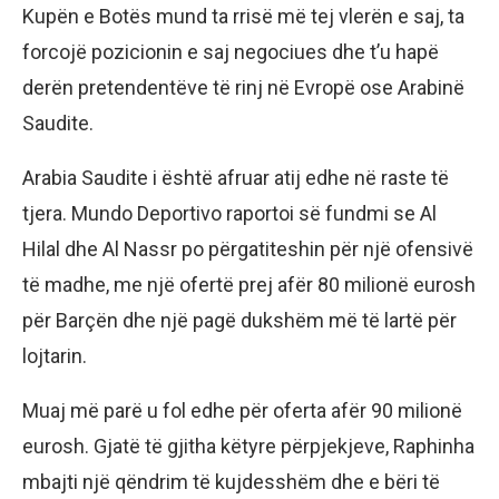
Kupën e Botës mund ta rrisë më tej vlerën e saj, ta
forcojë pozicionin e saj negociues dhe t’u hapë
derën pretendentëve të rinj në Evropë ose Arabinë
Saudite.
Arabia Saudite i është afruar atij edhe në raste të
tjera. Mundo Deportivo raportoi së fundmi se Al
Hilal dhe Al Nassr po përgatiteshin për një ofensivë
të madhe, me një ofertë prej afër 80 milionë eurosh
për Barçën dhe një pagë dukshëm më të lartë për
lojtarin.
Muaj më parë u fol edhe për oferta afër 90 milionë
eurosh. Gjatë të gjitha këtyre përpjekjeve, Raphinha
mbajti një qëndrim të kujdesshëm dhe e bëri të