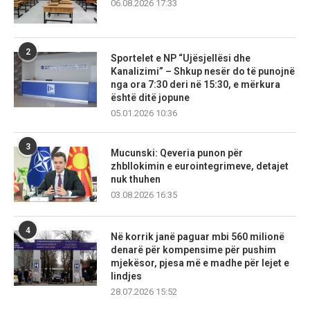
06.08.2026 17:33
2
Sportelet e NP “Ujësjellësi dhe
Kanalizimi” – Shkup nesër do të punojnë
nga ora 7:30 deri në 15:30, e mërkura
është ditë jopune
05.01.2026 10:36
3
Mucunski: Qeveria punon për
zhbllokimin e eurointegrimeve, detajet
nuk thuhen
03.08.2026 16:35
4
Në korrik janë paguar mbi 560 milionë
denarë për kompensime për pushim
mjekësor, pjesa më e madhe për lejet e
lindjes
28.07.2026 15:52