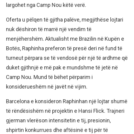
largohet nga Camp Nou këtë verë.
Oferta u pëlqen të gjitha palëve, megjithëse lojtari
nuk dëshiron të marrë një vendim të
menjëhershëm. Aktualisht me Brazilin në Kupën e
Botës, Raphinha preferon të presë deri në fund të
turneut përpara se të vendosë për një të ardhme që
duket gjithnjë e më pak e mundshme të jetë në
Camp Nou. Mund të bëhet përparim i
konsiderueshëm në javët në vijim.
Barcelona e konsideron Raphinhan një lojtar shumë
të rëndësishëm në projektin e Hansi Flick. Trajneri
gjerman vlerëson intensitetin e tij, presionin,
shpirtin konkurrues dhe aftësinë e tij për të