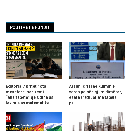
POSTIMET E FUNDIT
Editorial / Rritet nota
Arsim Idrizi në kulmin e
mesatare, por kemi
verës po bën gjum dimëror,
“analfabetë” që s’dinë as
është rrethuar me tabela
lexim e as matematikë!
pa...