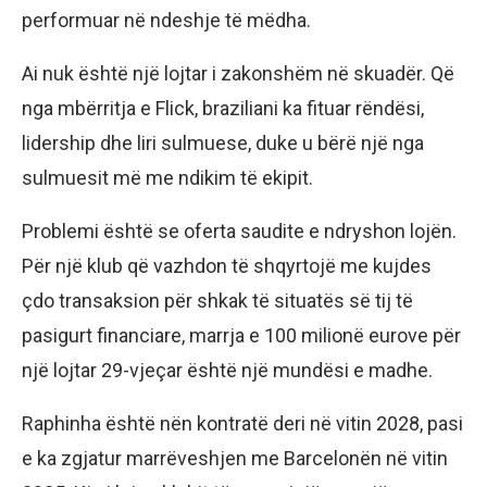
performuar në ndeshje të mëdha.
Ai nuk është një lojtar i zakonshëm në skuadër. Që
nga mbërritja e Flick, braziliani ka fituar rëndësi,
lidership dhe liri sulmuese, duke u bërë një nga
sulmuesit më me ndikim të ekipit.
Problemi është se oferta saudite e ndryshon lojën.
Për një klub që vazhdon të shqyrtojë me kujdes
çdo transaksion për shkak të situatës së tij të
pasigurt financiare, marrja e 100 milionë eurove për
një lojtar 29-vjeçar është një mundësi e madhe.
Raphinha është nën kontratë deri në vitin 2028, pasi
e ka zgjatur marrëveshjen me Barcelonën në vitin