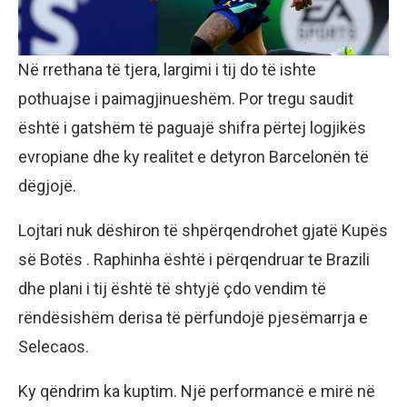
Në rrethana të tjera, largimi i tij do të ishte
pothuajse i paimagjinueshëm. Por tregu saudit
është i gatshëm të paguajë shifra përtej logjikës
evropiane dhe ky realitet e detyron Barcelonën të
dëgjojë.
Lojtari nuk dëshiron të shpërqendrohet gjatë Kupës
së Botës . Raphinha është i përqendruar te Brazili
dhe plani i tij është të shtyjë çdo vendim të
rëndësishëm derisa të përfundojë pjesëmarrja e
Selecaos.
Ky qëndrim ka kuptim. Një performancë e mirë në